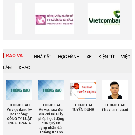
RAO VẶT
NHÀ ĐẤT
HỌC HÀNH
XE
ĐIỆN TỬ
VIỆC
LÀM
KHÁC
THÔNG BÁO
THÔNG BÁO
THÔNG BÁO
THÔNG BÁO
Về việc đăng ký
Về việc sửa đổi
TUYỂN DỤNG
(Truy tìm người)
hoạt động:
địa chỉ tại Giấy
CÔNG TY LUẬT
phép họat động
TNHH TRẦN Á
của Quỹ tín
dụng nhân dân
Trường Khánh