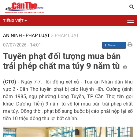
TIẾNG VIỆT
AN NINH - PHÁP LUẬT
>
PHÁP LUẬT
07/07/2026 - 14:01
Tuyên phạt đối tượng mua bán
trái phép chất ma túy 9 năm tù
(CTO)
- Ngày 7-7, Hội đồng xét xử - Tòa án Nhân dân khu
vực 2 - Cần Thơ tuyên phạt bị cáo Huỳnh Hữu Cường (sinh
năm 1985, ngụ phường Long Tuyền, TP Cần Thơ; tên gọi
khác: Dương Tiễn) 9 năm tù về tội mua bán trái phép chất
ma túy. Đồng thời, phạt bổ sung buộc bị cáo phải nộp lại số
tiền 10 triệu đồng thu lợi bất chính.