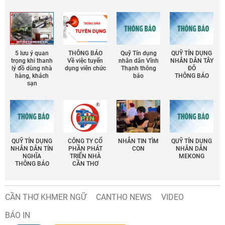
5 lưu ý quan
THÔNG BÁO
Quỹ Tín dụng
QUỸ TÍN DỤNG
trọng khi thanh
Về việc tuyển
nhân dân Vĩnh
NHÂN DÂN TÂY
lý đồ dùng nhà
dụng viên chức
Thạnh thông
ĐÔ
hàng, khách
báo
THÔNG BÁO
sạn
QUỸ TÍN DỤNG
CÔNG TY CỔ
NHẮN TIN TÌM
QUỸ TÍN DỤNG
NHÂN DÂN TÍN
PHẦN PHÁT
CON
NHÂN DÂN
NGHĨA
TRIỂN NHÀ
MEKONG
THÔNG BÁO
CẦN THƠ
CẦN THƠ KHMER NGỮ
CANTHO NEWS
VIDEO
BÁO IN