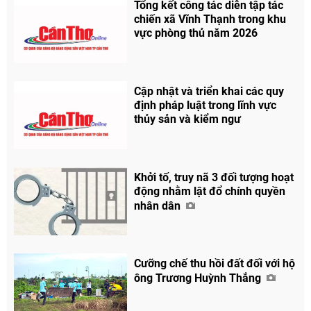
Tổng kết công tác diễn tập tác
chiến xã Vĩnh Thạnh trong khu
Chia sẻ
vực phòng thủ năm 2026
Facebook
Cập nhật và triển khai các quy
định pháp luật trong lĩnh vực
thủy sản và kiểm ngư
Khởi tố, truy nã 3 đối tượng hoạt
động nhằm lật đổ chính quyền
nhân dân
Cưỡng chế thu hồi đất đối với hộ
ông Trương Huỳnh Thắng