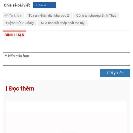
Chia sẻ bài viết
Từ khóa
Tòa án Nhân dân khu vực 2
Công an phường Bình Thủy
Huỳnh Hữu Cường
Mua bán trái phép chất ma túy
BÌNH LUẬN
Gửi ý kiến
Đọc thêm