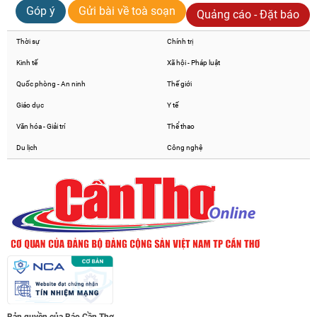
Góp ý
Gửi bài về toà soạn
Quảng cáo - Đặt báo
Thời sự
Chính trị
Kinh tế
Xã hội - Pháp luật
Quốc phòng - An ninh
Thế giới
Giáo dục
Y tế
Văn hóa - Giải trí
Thể thao
Du lịch
Công nghệ
Bản quyền của Báo Cần Thơ