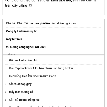
Chủ động theo dõi sát diễn biến thời tiết, sinh vật gây hại
trên cây trồng
Phế liệu Phát Tài
thu mua phế liệu bình dương
giá cao
Công ty Ledlumen
uy tín
máy hút mùi
xu hướng công nghệ F&B 2025
Tai heo
Giá cửa kính cường lực
ống bơm nước Hùng Hiền
Giải đáp
backcom 1 lot bao nhiêu
trên từng broker
dịch vụ
sửa máy lạnh
thosuadienlanhbachkhoa uy tín giá rẻ
Hệ thống
Tiện Ích One Era
Kim Oanh
warehouse
sản xuất hộp giấy
Ghế ăn bọc nệm
phù hợp mọi không gian
máy tách xương cá
Dự án đà nẵng downtown
Căn hộ
Bcons Đồng nai
xưởng sản xuất hộp giấy