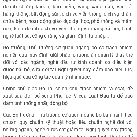
doanh chứng khoán, bảo hiểm, vàng, xăng dầu, vận tải
hàng không, bất động sản, dịch vụ viễn thông, dịch vụ khám
chữa bệnh, hoạt động giáo dục đại học, phổ thông và mầm
non; kinh doanh dịch vụ viễn thông và mạng xã hội; hành
nghề luật sư, công chứng và giám định tư pháp…
Bộ trưởng, Thủ trưởng cơ quan ngang bộ có trách nhiệm
nghiên cứu, quy định giải pháp, phương án quản lý thay thế
đối với các ngành, nghề đầu tư kinh doanh có điều kiện
được bãi bỏ, sửa đổi tại Nghị quyết này, đảm bảo hiệu lực,
hiệu quả của công tác quản lý nhà nước.
Chính phủ giao Bộ Tài chính chịu trách nhiệm rà soát, đề
xuất sửa đổi, bổ sung Phụ lục IV của Luật Đầu tư để bảo
đảm tính thống nhất, đồng bộ.
Các Bộ trưởng, Thủ trưởng cơ quan ngang bộ ban hành tiêu
chuẩn, quy chuẩn kỹ thuật hoặc tiêu chuẩn nghề đối với
những ngành, nghề được cắt giảm tại Nghị quyết này (trong
trường hợp cần thiết), từ đó xây dựng quy trình, thủ tục để