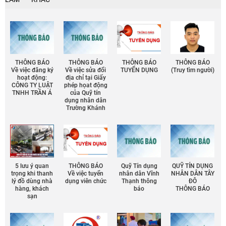
THÔNG BÁO
THÔNG BÁO
THÔNG BÁO
THÔNG BÁO
Về việc đăng ký
Về việc sửa đổi
TUYỂN DỤNG
(Truy tìm người)
hoạt động:
địa chỉ tại Giấy
CÔNG TY LUẬT
phép họat động
TNHH TRẦN Á
của Quỹ tín
dụng nhân dân
Trường Khánh
5 lưu ý quan
THÔNG BÁO
Quỹ Tín dụng
QUỸ TÍN DỤNG
trọng khi thanh
Về việc tuyển
nhân dân Vĩnh
NHÂN DÂN TÂY
lý đồ dùng nhà
dụng viên chức
Thạnh thông
ĐÔ
hàng, khách
báo
THÔNG BÁO
sạn