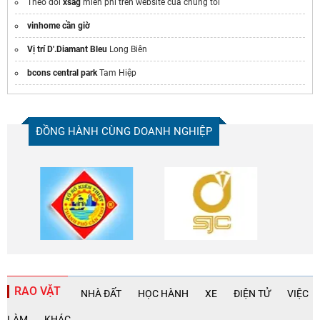
Theo dõi
xsag
miễn phí trên website của chúng tôi
hệ thống kho thông minh
vinhome cần giờ
Vị trí D'.Diamant Bleu
Long Biên
bcons central park
Tam Hiệp
ĐỒNG HÀNH CÙNG DOANH NGHIỆP
RAO VẶT
NHÀ ĐẤT
HỌC HÀNH
XE
ĐIỆN TỬ
VIỆC
LÀM
KHÁC