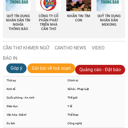
QUỸ TÍN DỤNG
CÔNG TY CỔ
NHẮN TIN TÌM
QUỸ TÍN DỤNG
NHÂN DÂN TÍN
PHẦN PHÁT
CON
NHÂN DÂN
NGHĨA
TRIỂN NHÀ
MEKONG
THÔNG BÁO
CẦN THƠ
CẦN THƠ KHMER NGỮ
CANTHO NEWS
VIDEO
BÁO IN
Góp ý
Gửi bài về toà soạn
Quảng cáo - Đặt báo
Thời sự
Chính trị
Kinh tế
Xã hội - Pháp luật
Quốc phòng - An ninh
Thế giới
Giáo dục
Y tế
Văn hóa - Giải trí
Thể thao
Du lịch
Công nghệ