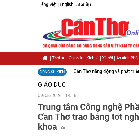
Tiếng Việt
|
English
|
ភាសាខ្មែរ
Thời sự
Chính trị
Kinh tế
Xã hội
An ninh-Pháp
Cần Thơ năng động và phát triể
DÒNG SỰ KIỆN
GIÁO DỤC
09/05/2026 - 14:15
Trung tâm Công nghệ Phầ
Cần Thơ trao bằng tốt ngh
khoa