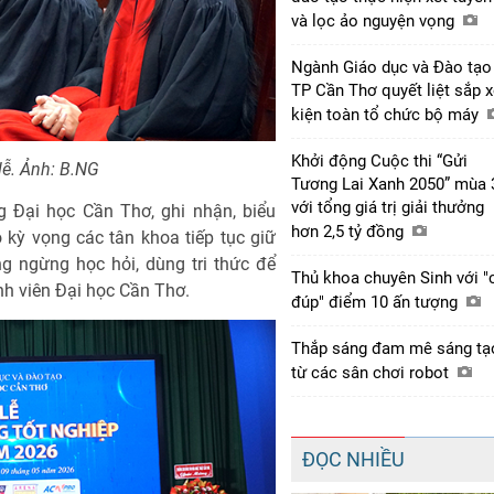
và lọc ảo nguyện vọng
Ngành Giáo dục và Đào tạo
TP Cần Thơ quyết liệt sắp 
kiện toàn tổ chức bộ máy
Khởi động Cuộc thi “Gửi
lễ. Ảnh: B.NG
Tương Lai Xanh 2050” mùa 
với tổng giá trị giải thưởng
g Đại học Cần Thơ, ghi nhận, biểu
hơn 2,5 tỷ đồng
 kỳ vọng các tân khoa tiếp tục giữ
ng ngừng học hỏi, dùng tri thức để
Thủ khoa chuyên Sinh với "
inh viên Đại học Cần Thơ.
đúp" điểm 10 ấn tượng
Thắp sáng đam mê sáng tạ
từ các sân chơi robot
ĐỌC NHIỀU