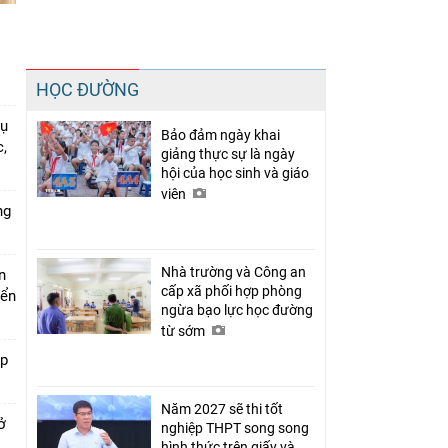
Chia sẻ
HỌC ĐƯỜNG
Facebook
vụ
Bảo đảm ngày khai
,
giảng thực sự là ngày
hội của học sinh và giáo
viên
ng
Nhà trường và Công an
n
cấp xã phối hợp phòng
iển
ngừa bạo lực học đường
từ sớm
ớp
Năm 2027 sẽ thi tốt
ở
nghiệp THPT song song
hình thức trên giấy và