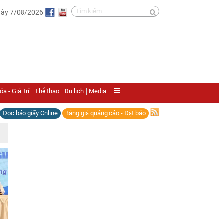
gày 7/08/2026
a - Giải trí
Thể thao
Du lịch
Media
Đọc báo giấy Online
Bảng giá quảng cáo - Đặt báo