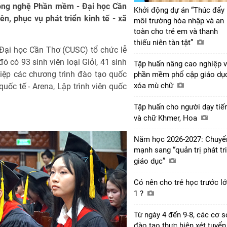
ông nghệ Phần mềm - Đại học Cần
Khởi động dự án “Thúc đẩy
n, phục vụ phát triển kinh tế - xã
môi trường hòa nhập và an
toàn cho trẻ em và thanh
thiếu niên tàn tật”
Đại học Cần Thơ (CUSC) tổ chức lễ
đó có 93 sinh viên loại Giỏi, 41 sinh
Tập huấn nâng cao nghiệp 
hiệp các chương trình đào tạo quốc
phần mềm phổ cập giáo dục
xóa mù chữ
uốc tế - Arena, Lập trình viên quốc
Tập huấn cho người dạy tiế
và chữ Khmer, Hoa
Năm học 2026-2027: Chuyể
mạnh sang “quản trị phát tr
giáo dục”
Có nên cho trẻ học trước l
1 ?
Từ ngày 4 đến 9-8, các cơ s
đào tạo thực hiện xét tuyển