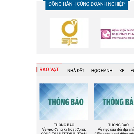
ĐỒNG HÀNH CÙNG DOANH NGHIỆP
RAO VẶT
NHÀ ĐẤT
HỌC HÀNH
XE
Đ
THÔNG BÁO
THÔNG BÁO
Về việc đăng ký hoạt động:
Về việc sửa đổi địa chỉ