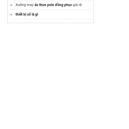
Xưởng may
áo thun polo đồng phục
giá rẻ
thiết bị số là gì