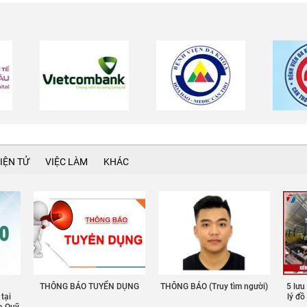
IỆN TỬ
VIỆC LÀM
KHÁC
THÔNG BÁO TUYỂN DỤNG
THÔNG BÁO (Truy tìm người)
5 lưu
 tại
lý đ