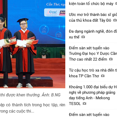
kiện toàn tổ chức bộ máy
Ước mơ trở thành bác sĩ giỏ
của thủ khoa đất Tây Đô
Đa dạng ngành nghề, đón đ
xu thế
Điểm sàn xét tuyển vào
Trường Đại học Y Dược Cầ
Thơ cao nhất 22 điểm
Từ cậu học trò xa nhà đến 
khoa TP Cần Thơ
Khoảng 1.000 đại biểu dự H
nghị về phương pháp giảng
c thi được khen thưởng. Ảnh: B.NG
dạy tiếng Anh - Mekong
TESOL
p có thành tích trong học tập, rèn
rong các cuộc thi...
Điểm sàn xét tuyển vào