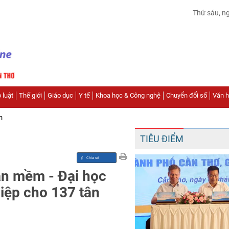
Thứ sáu, n
 luật
Thế giới
Giáo dục
Y tế
Khoa học & Công nghệ
Chuyển đổi số
Văn hó
n
TIÊU ĐIỂM
n mềm - Đại học
iệp cho 137 tân