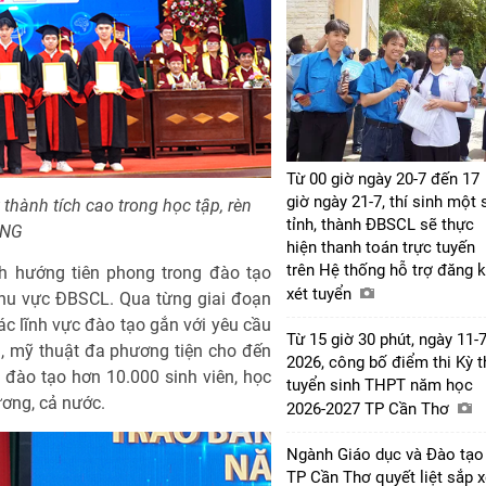
Từ 00 giờ ngày 20-7 đến 17
giờ ngày 21-7, thí sinh một 
hành tích cao trong học tập, rèn
tỉnh, thành ĐBSCL sẽ thực
.NG
hiện thanh toán trực tuyến
trên Hệ thống hỗ trợ đăng 
h hướng tiên phong trong đào tạo
xét tuyển
khu vực ĐBSCL. Qua từng giai đoạn
c lĩnh vực đào tạo gắn với yêu cầu
Từ 15 giờ 30 phút, ngày 11-7
, mỹ thuật đa phương tiện cho đến
2026, công bố điểm thi Kỳ t
ã đào tạo hơn 10.000 sinh viên, học
tuyển sinh THPT năm học
hương, cả nước.
2026-2027 TP Cần Thơ
Ngành Giáo dục và Đào tạo
TP Cần Thơ quyết liệt sắp 