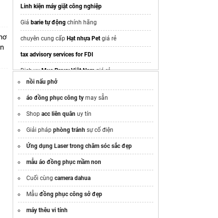
Linh kiện máy giặt công nghiệp
Giá
barie tự động
chính hãng
hơ
chuyên cung cấp
Hạt nhựa Pet
giá rẻ
ơn
tax advisory services for FDI
Dịch vụ
Mua Proxy Việt Nam
giá rẻ
nồi nấu phở
nhà kho
áo đồng phục công ty
may sẵn
kệ double deep
Shop
acc liên quân
uy tín
Chọn
Phần mềm logistics
hiện đại
Giải pháp
phòng tránh
sự cố điện
Cần
In phiếu xuất kho
gấp
Ứng dụng Laser trong chăm sóc sắc đẹp
Da nang downtown
mẫu áo đồng phục mầm non
Cung cấp
Máy quét 3D
Giá tốt
Cuối cùng
camera dahua
Giá lắp
cửa trượt tự động
2026
Mẫu
đồng phục công sở đẹp
đại học đào tạo ngành công nghệ thông tin
máy thêu vi tính
nhà cung cấp
dịch vụ proxy
uy tín