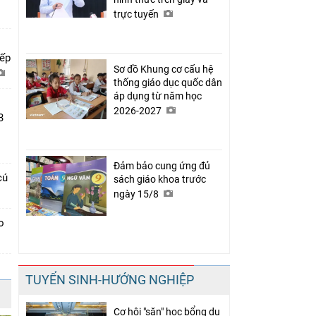
trực tuyến
xếp
Sơ đồ Khung cơ cấu hệ
thống giáo dục quốc dân
áp dụng từ năm học
2026-2027
3
Đảm bảo cung ứng đủ
cú
sách giáo khoa trước
ngày 15/8
o
TUYỂN SINH-HƯỚNG NGHIỆP
Cơ hội "săn" học bổng du