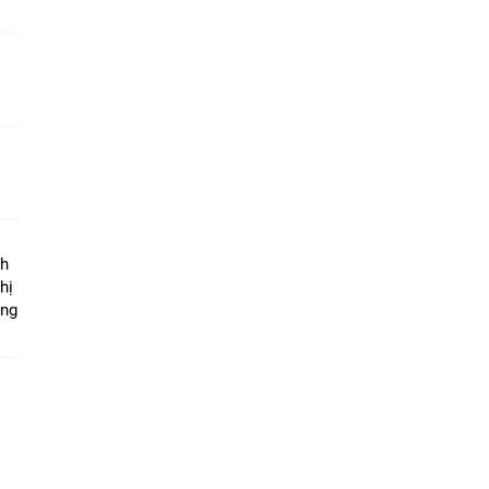
ộ
nh
hị
ọng