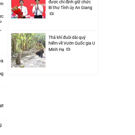
được chỉ định giữ chức
ên
Bí thư Tỉnh ủy An Giang
ực
P
,
i
Thả khỉ đuôi dài quý
hiếm về Vườn Quốc gia U
Minh Hạ
và
ang
ạt
g