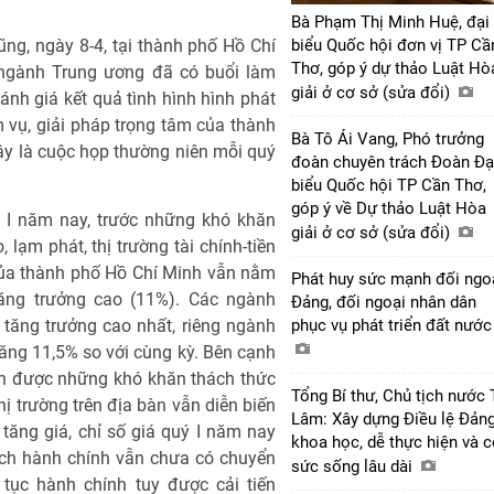
Bà Phạm Thị Minh Huệ, đại
ng, ngày 8-4, tại thành phố Hồ Chí
biểu Quốc hội đơn vị TP Cầ
Thơ, góp ý dự thảo Luật Hò
 ngành Trung ương đã có buổi làm
giải ở cơ sở (sửa đổi)
nh giá kết quả tình hình hình phát
ệm vụ, giải pháp trọng tâm của thành
Bà Tô Ái Vang, Phó trưởng
y là cuộc họp thường niên mỗi quý
đoàn chuyên trách Đoàn Đạ
biểu Quốc hội TP Cần Thơ,
góp ý về Dự thảo Luật Hòa
ý I năm nay, trước những khó khăn
giải ở cơ sở (sửa đổi)
 lạm phát, thị trường tài chính-tiền
 của thành phố Hồ Chí Minh vẫn nằm
Phát huy sức mạnh đối ngo
tăng trưởng cao (11%). Các ngành
Đảng, đối ngoại nhân dân
c tăng trưởng cao nhất, riêng ngành
phục vụ phát triển đất nướ
tăng 11,5% so với cùng kỳ. Bên cạnh
nh được những khó khăn thách thức
Tổng Bí thư, Chủ tịch nước 
thị trường trên địa bàn vẫn diễn biến
Lâm: Xây dựng Điều lệ Đản
tăng giá, chỉ số giá quý I năm nay
khoa học, dễ thực hiện và 
ách hành chính vẫn chưa có chuyển
sức sống lâu dài
 tục hành chính tuy được cải tiến