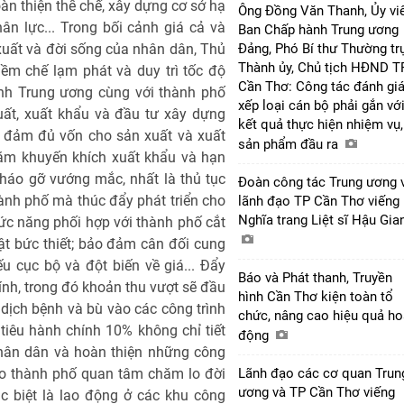
n thiện thể chế, xây dựng cơ sở hạ
Ông Đồng Văn Thanh, Ủy vi
ân lực... Trong bối cảnh giá cả và
Ban Chấp hành Trung ương
 xuất và đời sống của nhân dân, Thủ
Đảng, Phó Bí thư Thường tr
Thành ủy, Chủ tịch HĐND T
iềm chế lạm phát và duy trì tốc độ
Cần Thơ: Công tác đánh giá
ành Trung ương cùng với thành phố
xếp loại cán bộ phải gắn vớ
t, xuất khẩu và đầu tư xây dựng
kết quả thực hiện nhiệm vụ,
ảo đảm đủ vốn cho sản xuất và xuất
sản phẩm đầu ra
hằm khuyến khích xuất khẩu và hạn
tháo gỡ vướng mắc, nhất là thủ tục
Đoàn công tác Trung ương 
hành phố mà thúc đẩy phát triển cho
lãnh đạo TP Cần Thơ viếng
Nghĩa trang Liệt sĩ Hậu Gi
ức năng phối hợp với thành phố cắt
ật bức thiết; bảo đảm cân đối cung
u cục bộ và đột biến về giá... Đẩy
Báo và Phát thanh, Truyền
nh, trong đó khoản thu vượt sẽ đầu
hình Cần Thơ kiện toàn tổ
, dịch bệnh và bù vào các công trình
chức, nâng cao hiệu quả ho
 tiêu hành chính 10% không chỉ tiết
động
hân dân và hoàn thiện những công
đạo thành phố quan tâm chăm lo đời
Lãnh đạo các cơ quan Trun
ương và TP Cần Thơ viếng
c biệt là lao động ở các khu công