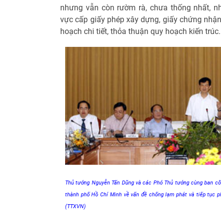
nhưng vẫn còn rườm rà, chưa thống nhất, nhấ
vực cấp giấy phép xây dựng, giấy chứng nhận
hoạch chi tiết, thỏa thuận quy hoạch kiến trúc.
Thủ tướng Nguyễn Tấn Dũng và các Phó Thủ tướng cùng ban côn
thành phố Hồ Chí Minh về vấn đề chống lạm phát và tiếp tục p
(TTXVN)