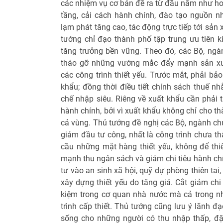
các nhiệm vụ cơ bản đề ra từ đầu năm như hoà
tầng, cải cách hành chính, đào tạo nguồn nh
lạm phát tăng cao, tác động trực tiếp tới sản
tướng chỉ đạo thành phố tập trung ưu tiên k
tăng trưởng bền vững. Theo đó, các Bộ, ng
tháo gỡ những vướng mắc đẩy mạnh sản xuấ
các công trình thiết yếu. Trước mắt, phải b
khẩu; đồng thời điều tiết chính sách thuế n
chế nhập siêu. Riêng về xuất khẩu cần phải 
hành chính, bởi vì xuất khẩu không chỉ cho t
cả vùng. Thủ tướng đề nghị các Bộ, ngành ch
giảm đầu tư công, nhất là công trình chưa th
cầu những mặt hàng thiết yếu, không để thiế
mạnh thu ngân sách và giảm chi tiêu hành chí
tư vào an sinh xã hội, quỹ dự phòng thiên tai
xây dựng thiết yếu do tăng giá. Cắt giảm chi
kiệm trong cơ quan nhà nước mà cả trong n
trình cấp thiết. Thủ tướng cũng lưu ý lãnh 
sống cho những người có thu nhập thấp, đặ