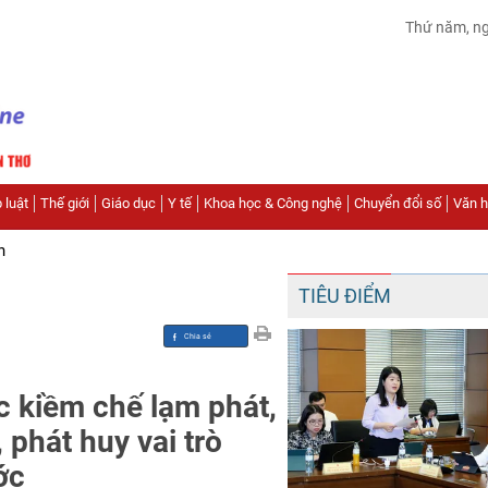
Thứ năm, n
 luật
Thế giới
Giáo dục
Y tế
Khoa học & Công nghệ
Chuyển đổi số
Văn hó
n
TIÊU ĐIỂM
c kiềm chế lạm phát,
 phát huy vai trò
ớc