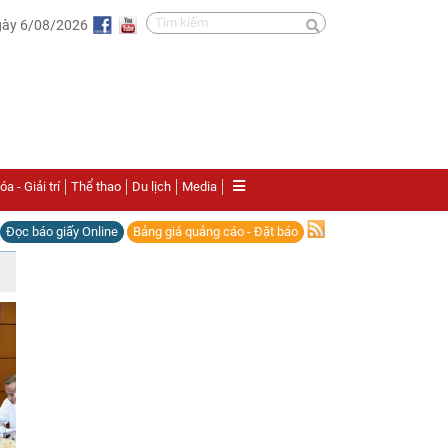
gày 6/08/2026
a - Giải trí
Thể thao
Du lịch
Media
Đọc báo giấy Online
Bảng giá quảng cáo - Đặt báo