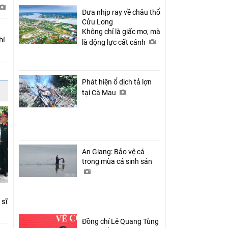
Đưa nhịp ray về châu thổ
Cửu Long
Không chỉ là giấc mơ, mà
hí
là động lực cất cánh
Phát hiện ổ dịch tả lợn
tại Cà Mau
An Giang: Bảo vệ cá
trong mùa cá sinh sản
 sĩ
Đồng chí Lê Quang Tùng