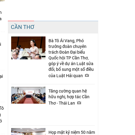
n
a
Chia sẻ
CẦN THƠ
Facebook
Bà Tô Ái Vang, Phó
i
trưởng đoàn chuyên
trách Đoàn Đại biểu
Quốc hội TP Cần Thơ,
góp ý về dự án Luật sửa
đổi, bổ sung một số điều
của Luật Hải quan
ại
c
Tăng cường quan hệ
hữu nghị, hợp tác Cần
Thơ - Thái Lan
Tô
g
có
Họp mặt kỷ niệm 50 năm