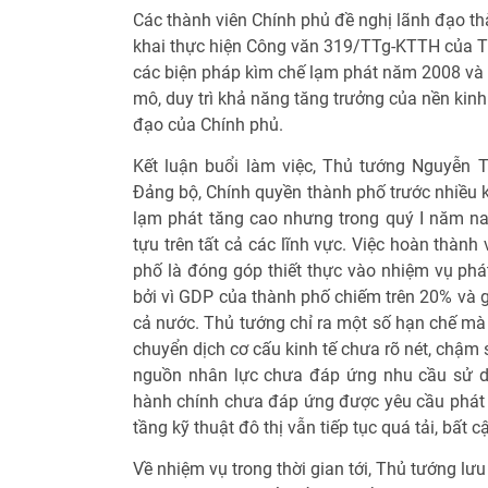
Các thành viên Chính phủ đề nghị lãnh đạo thà
khai thực hiện Công văn 319/TTg-KTTH của T
các biện pháp kìm chế lạm phát năm 2008 và 7
mô, duy trì khả năng tăng trưởng của nền kinh
đạo của Chính phủ.
Kết luận buổi làm việc, Thủ tướng Nguyễn 
Đảng bộ, Chính quyền thành phố trước nhiều kh
lạm phát tăng cao nhưng trong quý I năm n
tựu trên tất cả các lĩnh vực. Việc hoàn thàn
phố là đóng góp thiết thực vào nhiệm vụ phát 
bởi vì GDP của thành phố chiếm trên 20% và g
cả nước. Thủ tướng chỉ ra một số hạn chế m
chuyển dịch cơ cấu kinh tế chưa rõ nét, chậm so
nguồn nhân lực chưa đáp ứng nhu cầu sử dụ
hành chính chưa đáp ứng được yêu cầu phát tr
tầng kỹ thuật đô thị vẫn tiếp tục quá tải, bất cậ
Về nhiệm vụ trong thời gian tới, Thủ tướng lư