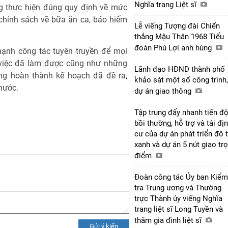
Nghĩa trang Liệt sĩ
ng thực hiện đúng quy định về mức
chính sách về bữa ăn ca, bảo hiểm
Lễ viếng Tượng đài Chiến
thắng Mậu Thân 1968 Tiểu
đoàn Phú Lợi anh hùng
mạnh công tác tuyên truyền để mọi
g việc đã làm được cũng như những
Lãnh đạo HĐND thành phố
g hoàn thành kế hoạch đã đề ra,
khảo sát một số công trình,
 nước.
dự án giao thông
Tập trung đẩy nhanh tiến đ
bồi thường, hỗ trợ và tái đị
cư của dự án phát triển đô t
xanh và dự án 5 nút giao tr
điểm
Đoàn công tác Ủy ban Kiểm
tra Trung ương và Thường
trực Thành ủy viếng Nghĩa
trang liệt sĩ Long Tuyền và
thăm gia đình liệt sĩ
Gửi ý kiến