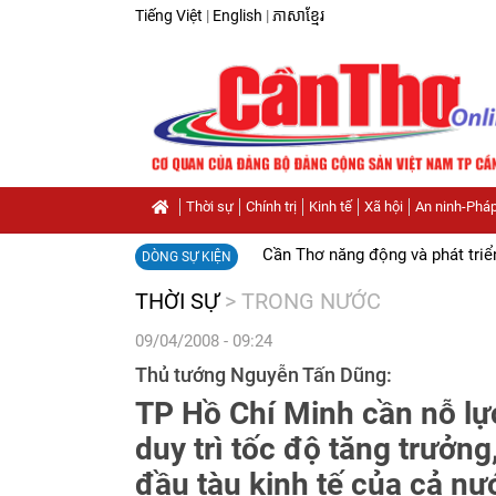
Tiếng Việt
|
English
|
ភាសាខ្មែរ
Thời sự
Chính trị
Kinh tế
Xã hội
An ninh-Pháp
Cần Thơ năng động và phát triể
DÒNG SỰ KIỆN
THỜI SỰ
>
TRONG NƯỚC
09/04/2008 - 09:24
Thủ tướng Nguyễn Tấn Dũng:
TP Hồ Chí Minh cần nỗ lự
duy trì tốc độ tăng trưởng,
đầu tàu kinh tế của cả nư