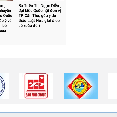
am,
Bà Triệu Thị Ngọc Diễm,
 chuyên
đại biểu Quốc hội đơn vị
ểu Quốc
TP Cần Thơ, góp ý dự
óp ý về
thảo Luật Hòa giải ở cơ
, bổ
sở (sửa đổi)
 của