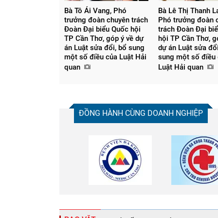
Bà Tô Ái Vang, Phó
Bà Lê Thị Thanh L
trưởng đoàn chuyên trách
Phó trưởng đoàn
Đoàn Đại biểu Quốc hội
trách Đoàn Đại bi
TP Cần Thơ, góp ý về dự
hội TP Cần Thơ, g
án Luật sửa đổi, bổ sung
dự án Luật sửa đổi
một số điều của Luật Hải
sung một số điều
quan
Luật Hải quan
ĐỒNG HÀNH CÙNG DOANH NGHIỆP