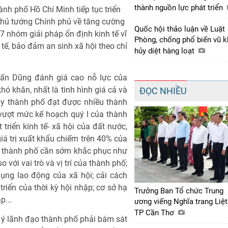
thành nguồn lực phát triển
nh phố Hồ Chí Minh tiếp tục triển
hủ tướng Chính phủ về tăng cường
Quốc hội thảo luận về Luật
 nhóm giải pháp ổn định kinh tế vĩ
Phòng, chống phổ biến vũ k
 tế, bảo đảm an sinh xã hội theo chỉ
hủy diệt hàng loạt
Tấn Dũng đánh giá cao nỗ lực của
ó khăn, nhất là tình hình giá cả và
ĐỌC NHIỀU
ay thành phố đạt được nhiều thành
h vượt mức kế hoạch quý I của thành
triển kinh tế- xã hội của đất nước,
iá trị xuất khẩu chiếm trên 40% của
à thành phố cần sớm khắc phục như
 với vai trò và vị trí của thành phố;
ng lao động của xã hội; cải cách
iển của thời kỳ hội nhập; cơ sở hạ
Trưởng Ban Tổ chức Trung
p...
ương viếng Nghĩa trang Liệt
TP Cần Thơ
u ý lãnh đạo thành phố phải bám sát