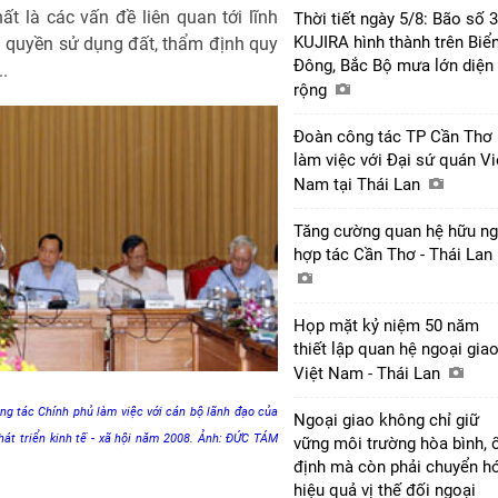
t là các vấn đề liên quan tới lĩnh
Thời tiết ngày 5/8: Bão số 3
KUJIRA hình thành trên Biể
 quyền sử dụng đất, thẩm định quy
Đông, Bắc Bộ mưa lớn diện
..
rộng
Đoàn công tác TP Cần Thơ
làm việc với Đại sứ quán Vi
Nam tại Thái Lan
Tăng cường quan hệ hữu ng
hợp tác Cần Thơ - Thái Lan
Họp mặt kỷ niệm 50 năm
thiết lập quan hệ ngoại gia
Việt Nam - Thái Lan
g tác Chính phủ làm việc với cán bộ lãnh đạo của
Ngoại giao không chỉ giữ
hát triển kinh tế - xã hội năm 2008. Ảnh: ĐỨC TÁM
vững môi trường hòa bình, 
định mà còn phải chuyển h
hiệu quả vị thế đối ngoại