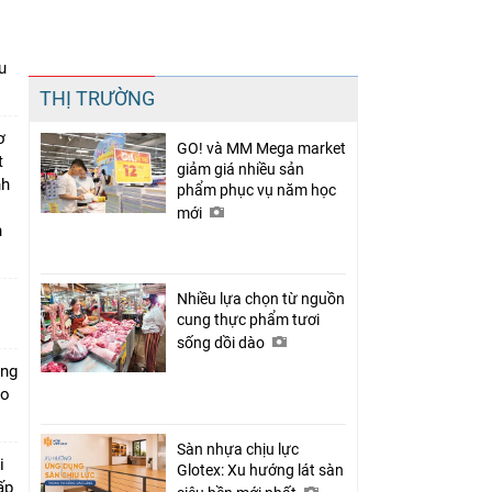
u
Chia sẻ
THỊ TRƯỜNG
Facebook
ơ
GO! và MM Mega market
t
giảm giá nhiều sản
nh
phẩm phục vụ năm học
mới
n
Nhiều lựa chọn từ nguồn
cung thực phẩm tươi
sống dồi dào
ung
ào
Sàn nhựa chịu lực
i
Glotex: Xu hướng lát sàn
ấp