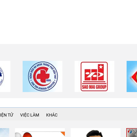
IỆN TỬ
VIỆC LÀM
KHÁC