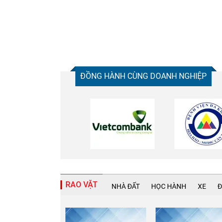
ĐỒNG HÀNH CÙNG DOANH NGHIỆP
RAO VẶT
NHÀ ĐẤT
HỌC HÀNH
XE
Đ