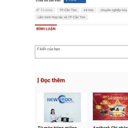
Chia sẻ bài viết
Từ khóa
TP Cần Thơ
trẻ hóa
chuyên nghiệp hóa
Liên minh Hợp tác xã TP Cần Thơ
BÌNH LUẬN
Đọc thêm
Từ món tráng miệng
Agribank Chi nhá