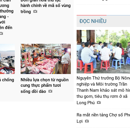
hương
hành chính về mã số vùng
 thưởng
trồng
àng -
ĐỌC NHIỀU
với
lên đến
Nguyên Thứ trưởng Bộ Nôn
ả chống
Nhiều lựa chọn từ nguồn
nghiệp và Môi trường Trần
cung thực phẩm tươi
Thanh Nam khảo sát mô hì
sống dồi dào
thu gom, tiêu thụ rơm ở xã
Long Phú
Ra mắt nền tảng Chợ số Ph
Lợi