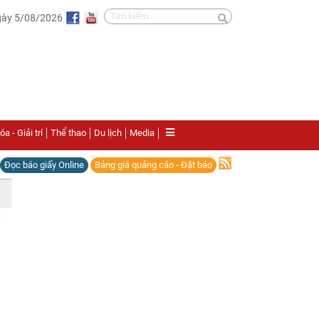
gày 5/08/2026
a - Giải trí
Thể thao
Du lịch
Media
Đọc báo giấy Online
Bảng giá quảng cáo - Đặt báo