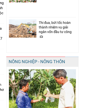
úng
nh
Lộc
Thi đua, bứt tốc hoàn
thành nhiệm vụ giải
a
ngân vốn đầu tư công
m7
NÔNG NGHIỆP - NÔNG THÔN
i
n
Thơ