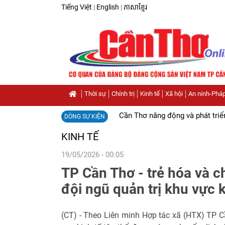
Tiếng Việt
|
English
|
ភាសាខ្មែរ
Thời sự
Chính trị
Kinh tế
Xã hội
An ninh-Pháp
Cần Thơ năng động và phát triể
DÒNG SỰ KIỆN
KINH TẾ
19/05/2026 - 00:05
TP Cần Thơ - trẻ hóa và 
đội ngũ quản trị khu vực k
(CT) - Theo Liên minh Hợp tác xã (HTX) TP C