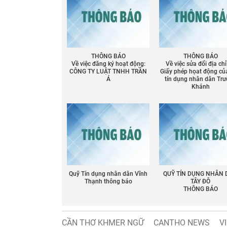
THÔNG BÁO
THÔNG BÁO
Về việc đăng ký hoạt động:
Về việc sửa đổi địa chỉ
CÔNG TY LUẬT TNHH TRẦN
Giấy phép họat động củ
Á
tín dụng nhân dân Tr
Khánh
Quỹ Tín dụng nhân dân Vĩnh
QUỸ TÍN DỤNG NHÂN
Thạnh thông báo
TÂY ĐÔ
THÔNG BÁO
CẦN THƠ KHMER NGỮ
CANTHO NEWS
V