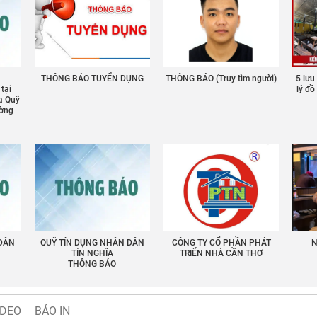
THÔNG BÁO TUYỂN DỤNG
THÔNG BÁO (Truy tìm người)
5 lưu
 tại
lý đ
a Quỹ
ường
 DÂN
QUỸ TÍN DỤNG NHÂN DÂN
CÔNG TY CỔ PHẦN PHÁT
N
TÍN NGHĨA
TRIỂN NHÀ CẦN THƠ
THÔNG BÁO
IDEO
BÁO IN