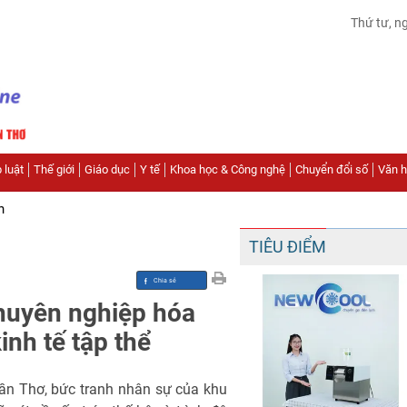
Thứ tư, n
 luật
Thế giới
Giáo dục
Y tế
Khoa học & Công nghệ
Chuyển đổi số
Văn hó
n
TIÊU ĐIỂM
chuyên nghiệp hóa
inh tế tập thể
ần Thơ, bức tranh nhân sự của khu