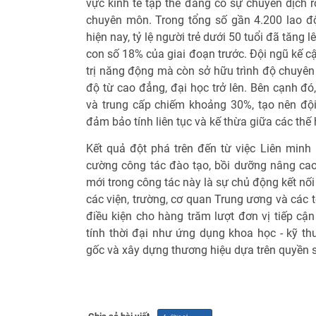
vực kinh tế tập thể đang có sự chuyển dịch rõ
chuyên môn. Trong tổng số gần 4.200 lao đ
hiện nay, tỷ lệ người trẻ dưới 50 tuổi đã tăng
con số 18% của giai đoạn trước. Đội ngũ kế 
trị năng động mà còn sở hữu trình độ chuyên
độ từ cao đẳng, đại học trở lên. Bên cạnh đó
và trung cấp chiếm khoảng 30%, tạo nên đội 
đảm bảo tính liên tục và kế thừa giữa các thế 
Kết quả đột phá trên đến từ việc Liên min
cường công tác đào tạo, bồi dưỡng nâng ca
mới trong công tác này là sự chủ động kết nố
các viện, trường, cơ quan Trung ương và các 
điều kiện cho hàng trăm lượt đơn vị tiếp cậ
tính thời đại như ứng dụng khoa học - kỹ thu
gốc và xây dựng thương hiệu dựa trên quyền sở 