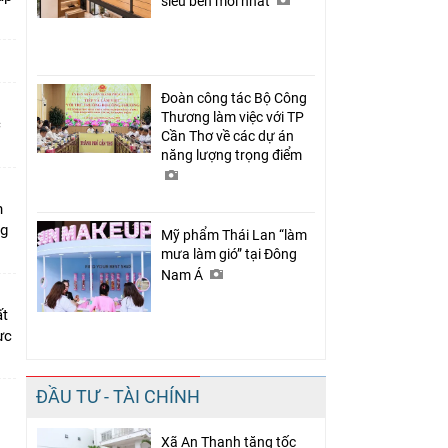
siêu bền mới nhất
Đoàn công tác Bộ Công
Thương làm việc với TP
c
Cần Thơ về các dự án
năng lượng trọng điểm
n
ng
Mỹ phẩm Thái Lan “làm
mưa làm gió” tại Đông
Nam Á
ất
ực
ĐẦU TƯ - TÀI CHÍNH
Xã An Thạnh tăng tốc