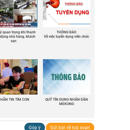
 ý quan trọng khi thanh
THÔNG BÁO
ồ dùng nhà hàng, khách
Về việc tuyển dụng viên chức
sạn
HẮN TIN TÌM CON
QUỸ TÍN DỤNG NHÂN DÂN
MEKONG
Góp ý
Gửi bài về toà soạn