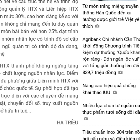
 nét về cấu trúc thế hệ và trình độ
Từ món tráng miệng truyền
ộng quản lý HTX và Liên hiệp HTX
thống Hàn Quốc đến xu
 lên mức 30%, cao hơn đáng kể so với
hướng được giới trẻ Việt yê
cận không chỉ mang đến tư duy quản
thích
 môn bài bản với hơn 25% đạt trình
, nhóm nhân lực có trình độ sơ cấp
Agribank Chi nhánh Cần Th
khởi động Chương trình Tiế
ngũ quản trị có trình độ đa dạng,
kiệm dự thưởng "Quốc khá
hệ.
rộn ràng - Đón ngàn lộc vui"
h HTX thành phố không ngừng tăng
với tổng giải thưởng lên đế
839,7 triệu đồng
o chất lượng nguồn nhân lực. Điểm
i đa phương giữa Liên minh HTX với
Nâng cao hiệu quả chống
tổ chức quốc tế. Sự phối hợp đã tạo
khai thác IUU
n trực diện với các chuyên đề mang
ật, chuyển đổi số, truy xuất nguồn
Nhiều lựa chọn từ nguồn c
hữu trí tuệ...
thực phẩm tươi sống dồi d
HÀ TRIỀU
Tiêu chuẩn Inox 304 trên nồ
hơi nấu rượu và điều kiện c