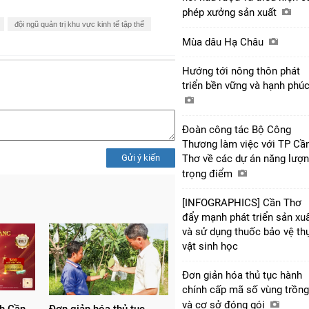
phép xưởng sản xuất
đội ngũ quản trị khu vực kinh tế tập thể
Mùa dâu Hạ Châu
Hướng tới nông thôn phát
triển bền vững và hạnh phú
Đoàn công tác Bộ Công
Thương làm việc với TP Cầ
Gửi ý kiến
Thơ về các dự án năng lượ
trọng điểm
[INFOGRAPHICS] Cần Thơ
đẩy mạnh phát triển sản xu
và sử dụng thuốc bảo vệ th
vật sinh học
Đơn giản hóa thủ tục hành
chính cấp mã số vùng trồng
và cơ sở đóng gói
nh Cần
Đơn giản hóa thủ tục