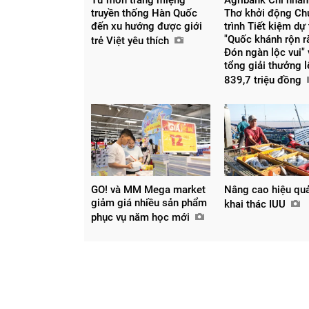
truyền thống Hàn Quốc
Thơ khởi động C
đến xu hướng được giới
trình Tiết kiệm dự
"Quốc khánh rộn r
trẻ Việt yêu thích
Đón ngàn lộc vui" 
tổng giải thưởng 
839,7 triệu đồng
Chia sẻ
Facebook
GO! và MM Mega market
Nâng cao hiệu qu
giảm giá nhiều sản phẩm
khai thác IUU
phục vụ năm học mới