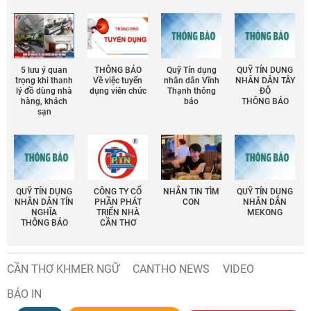
5 lưu ý quan
THÔNG BÁO
Quỹ Tín dụng
QUỸ TÍN DỤNG
trọng khi thanh
Về việc tuyển
nhân dân Vĩnh
NHÂN DÂN TÂY
lý đồ dùng nhà
dụng viên chức
Thạnh thông
ĐÔ
hàng, khách
báo
THÔNG BÁO
sạn
QUỸ TÍN DỤNG
CÔNG TY CỔ
NHẮN TIN TÌM
QUỸ TÍN DỤNG
NHÂN DÂN TÍN
PHẦN PHÁT
CON
NHÂN DÂN
NGHĨA
TRIỂN NHÀ
MEKONG
THÔNG BÁO
CẦN THƠ
CẦN THƠ KHMER NGỮ
CANTHO NEWS
VIDEO
BÁO IN