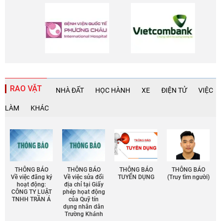
RAO VẶT
NHÀ ĐẤT
HỌC HÀNH
XE
ĐIỆN TỬ
VIỆC
LÀM
KHÁC
THÔNG BÁO
THÔNG BÁO
THÔNG BÁO
THÔNG BÁO
Về việc đăng ký
Về việc sửa đổi
TUYỂN DỤNG
(Truy tìm người)
hoạt động:
địa chỉ tại Giấy
CÔNG TY LUẬT
phép họat động
TNHH TRẦN Á
của Quỹ tín
dụng nhân dân
Trường Khánh