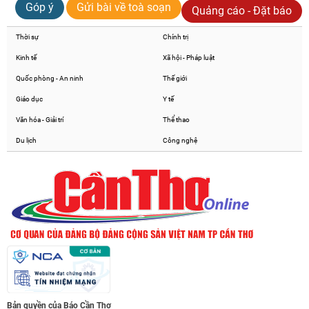
Góp ý
Gửi bài về toà soạn
Quảng cáo - Đặt báo
Thời sự
Chính trị
Kinh tế
Xã hội - Pháp luật
Quốc phòng - An ninh
Thế giới
Giáo dục
Y tế
Văn hóa - Giải trí
Thể thao
Du lịch
Công nghệ
Bản quyền của Báo Cần Thơ