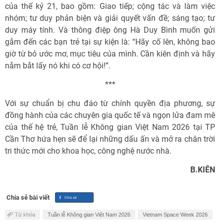
của thế kỷ 21, bao gồm: Giao tiếp; cộng tác và làm việc
nhóm; tư duy phản biện và giải quyết vấn đề; sáng tạo; tư
duy máy tính. Và thông điệp ông Hà Duy Bình muốn gửi
gắm đến các bạn trẻ tại sự kiện là: “Hãy cố lên, không bao
giờ từ bỏ ước mơ, mục tiêu của mình. Cần kiên định và hãy
nắm bắt lấy nó khi có cơ hội!”.
***
Với sự chuẩn bị chu đáo từ chính quyền địa phương, sự
đồng hành của các chuyên gia quốc tế và ngọn lửa đam mê
của thế hệ trẻ, Tuần lễ Không gian Việt Nam 2026 tại TP
Cần Thơ hứa hẹn sẽ để lại những dấu ấn và mở ra chân trời
tri thức mới cho khoa học, công nghệ nước nhà.
B.KIÊN
Chia sẻ bài viết
Từ khóa
Tuần lễ Không gian Việt Nam 2026
Vietnam Space Week 2026