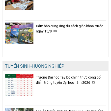
Chia sẻ
Facebook
Đảm bảo cung ứng đủ sách giáo khoa trước
ngày 15/8
TUYỂN SINH-HƯỚNG NGHIỆP
Trường Đại học Tây Đô chính thức công bố
điểm trúng tuyển đại học năm 2026