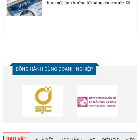
thực mới, ảnh hưởng tới hàng chục nước
ĐỒNG HÀNH CÙNG DOANH NGHIỆP
RAO VẶT
NHÀ ĐẤT
HỌC HÀNH
XE
ĐIỆN TỬ
VIỆC