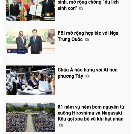
sinh, mở rộng chống “du lịch
sinh con"
FBI mở rộng hợp tác với Nga,
Trung Quốc
Châu Á hào hứng với AI hơn
phương Tây
Chia sẻ
81 năm vụ ném bom nguyên tử
Facebook
xuống Hiroshima và Nagasaki
Kêu gọi xóa bỏ vũ khí hạt nhân