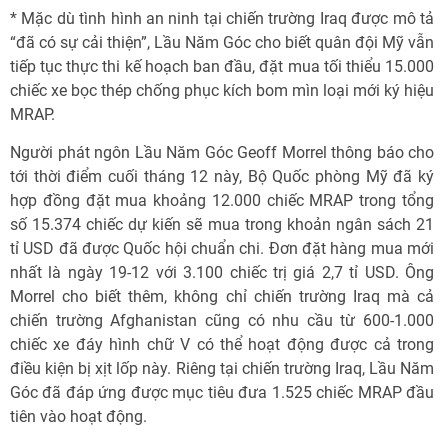
* Mặc dù tình hình an ninh tại chiến trường Iraq được mô tả
“đã có sự cải thiện”, Lầu Năm Góc cho biết quân đội Mỹ vẫn
tiếp tục thực thi kế hoạch ban đầu, đặt mua tối thiểu 15.000
chiếc xe bọc thép chống phục kích bom mìn loại mới ký hiệu
MRAP.
Người phát ngôn Lầu Năm Góc Geoff Morrel thông báo cho
tới thời điểm cuối tháng 12 này, Bộ Quốc phòng Mỹ đã ký
hợp đồng đặt mua khoảng 12.000 chiếc MRAP trong tổng
số 15.374 chiếc dự kiến sẽ mua trong khoản ngân sách 21
tỉ USD đã được Quốc hội chuẩn chi. Đơn đặt hàng mua mới
nhất là ngày 19-12 với 3.100 chiếc trị giá 2,7 tỉ USD. Ông
Morrel cho biết thêm, không chỉ chiến trường Iraq mà cả
chiến trường Afghanistan cũng có nhu cầu từ 600-1.000
chiếc xe đáy hình chữ V có thể hoạt động được cả trong
điều kiện bị xịt lốp này. Riêng tại chiến trường Iraq, Lầu Năm
Góc đã đáp ứng được mục tiêu đưa 1.525 chiếc MRAP đầu
tiên vào hoạt động.