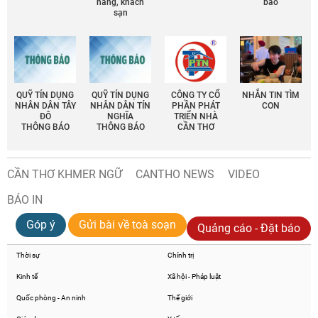
hàng, khách
báo
sạn
QUỸ TÍN DỤNG
QUỸ TÍN DỤNG
CÔNG TY CỔ
NHẮN TIN TÌM
NHÂN DÂN TÂY
NHÂN DÂN TÍN
PHẦN PHÁT
CON
ĐÔ
NGHĨA
TRIỂN NHÀ
THÔNG BÁO
THÔNG BÁO
CẦN THƠ
CẦN THƠ KHMER NGỮ
CANTHO NEWS
VIDEO
BÁO IN
Góp ý
Gửi bài về toà soạn
Quảng cáo - Đặt báo
Thời sự
Chính trị
Kinh tế
Xã hội - Pháp luật
Quốc phòng - An ninh
Thế giới