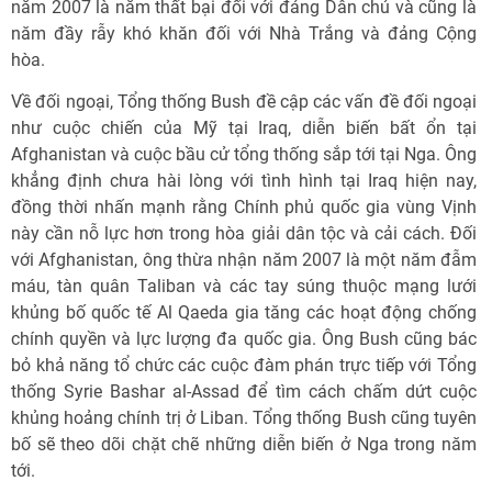
năm 2007 là năm thất bại đối với đảng Dân chủ và cũng là
năm đầy rẫy khó khăn đối với Nhà Trắng và đảng Cộng
hòa.
Về đối ngoại, Tổng thống Bush đề cập các vấn đề đối ngoại
như cuộc chiến của Mỹ tại Iraq, diễn biến bất ổn tại
Afghanistan và cuộc bầu cử tổng thống sắp tới tại Nga. Ông
khẳng định chưa hài lòng với tình hình tại Iraq hiện nay,
đồng thời nhấn mạnh rằng Chính phủ quốc gia vùng Vịnh
này cần nỗ lực hơn trong hòa giải dân tộc và cải cách. Đối
với Afghanistan, ông thừa nhận năm 2007 là một năm đẫm
máu, tàn quân Taliban và các tay súng thuộc mạng lưới
khủng bố quốc tế Al Qaeda gia tăng các hoạt động chống
chính quyền và lực lượng đa quốc gia. Ông Bush cũng bác
bỏ khả năng tổ chức các cuộc đàm phán trực tiếp với Tổng
thống Syrie Bashar al-Assad để tìm cách chấm dứt cuộc
khủng hoảng chính trị ở Liban. Tổng thống Bush cũng tuyên
bố sẽ theo dõi chặt chẽ những diễn biến ở Nga trong năm
tới.