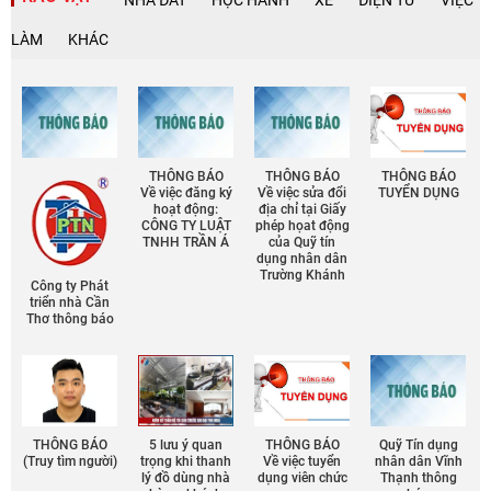
LÀM
KHÁC
THÔNG BÁO
THÔNG BÁO
THÔNG BÁO
Về việc đăng ký
Về việc sửa đổi
TUYỂN DỤNG
hoạt động:
địa chỉ tại Giấy
CÔNG TY LUẬT
phép họat động
TNHH TRẦN Á
của Quỹ tín
dụng nhân dân
Trường Khánh
Công ty Phát
triển nhà Cần
Thơ thông báo
THÔNG BÁO
5 lưu ý quan
THÔNG BÁO
Quỹ Tín dụng
(Truy tìm người)
trọng khi thanh
Về việc tuyển
nhân dân Vĩnh
lý đồ dùng nhà
dụng viên chức
Thạnh thông