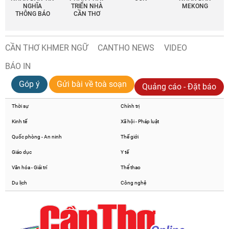
NGHĨA
TRIỂN NHÀ
MEKONG
THÔNG BÁO
CẦN THƠ
CẦN THƠ KHMER NGỮ
CANTHO NEWS
VIDEO
BÁO IN
Góp ý
Gửi bài về toà soạn
Quảng cáo - Đặt báo
Thời sự
Chính trị
Kinh tế
Xã hội - Pháp luật
Quốc phòng - An ninh
Thế giới
Giáo dục
Y tế
Văn hóa - Giải trí
Thể thao
Du lịch
Công nghệ