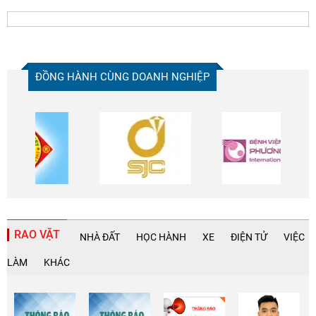
ĐỒNG HÀNH CÙNG DOANH NGHIỆP
RAO VẶT
NHÀ ĐẤT
HỌC HÀNH
XE
ĐIỆN TỬ
VIỆC
LÀM
KHÁC