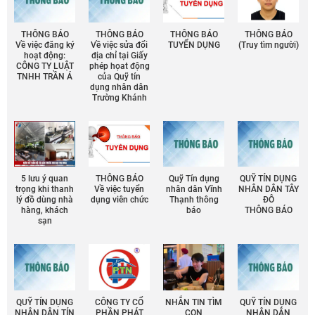
THÔNG BÁO
THÔNG BÁO
THÔNG BÁO
THÔNG BÁO
Về việc đăng ký
Về việc sửa đổi
TUYỂN DỤNG
(Truy tìm người)
hoạt động:
địa chỉ tại Giấy
CÔNG TY LUẬT
phép họat động
TNHH TRẦN Á
của Quỹ tín
dụng nhân dân
Trường Khánh
5 lưu ý quan
THÔNG BÁO
Quỹ Tín dụng
QUỸ TÍN DỤNG
trọng khi thanh
Về việc tuyển
nhân dân Vĩnh
NHÂN DÂN TÂY
lý đồ dùng nhà
dụng viên chức
Thạnh thông
ĐÔ
hàng, khách
báo
THÔNG BÁO
sạn
QUỸ TÍN DỤNG
CÔNG TY CỔ
NHẮN TIN TÌM
QUỸ TÍN DỤNG
NHÂN DÂN TÍN
PHẦN PHÁT
CON
NHÂN DÂN