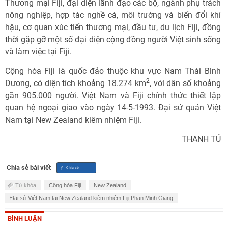
Thương mại Fiji, đại diện lãnh đạo các bộ, ngành phụ trách
nông nghiệp, hợp tác nghề cá, môi trường và biến đổi khí
hậu, cơ quan xúc tiến thương mại, đầu tư, du lịch Fiji, đồng
thời gặp gỡ một số đại diện cộng đồng người Việt sinh sống
và làm việc tại Fiji.
Cộng hòa Fiji là quốc đảo thuộc khu vực Nam Thái Bình
2
Dương, có diện tích khoảng 18.274 km
, với dân số khoảng
gần 905.000 người. Việt Nam và Fiji chính thức thiết lập
quan hệ ngoại giao vào ngày 14-5-1993. Đại sứ quán Việt
Nam tại New Zealand kiêm nhiệm Fiji.
THANH TÚ
Chia sẻ bài viết
Từ khóa
Cộng hòa Fiji
New Zealand
Đại sứ Việt Nam tại New Zealand kiêm nhiệm Fiji Phan Minh Giang
BÌNH LUẬN