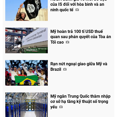
của IS đối với hòa bình và an
ninh quốc tế
Mỹ hoàn trả 100 tỉ USD thuế
quan sau phán quyết của Tòa án
Tối cao
Rạn nứt ngoại giao giữa Mỹ và
Brazil
Mỹ ngăn Trung Quốc thâm nhập
cơ sở hạ tầng kỹ thuật số trọng
Chia sẻ
yếu
Facebook