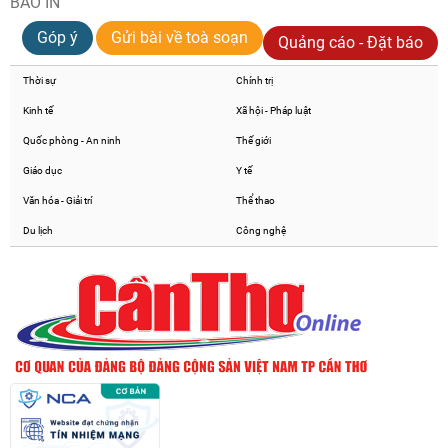
BÁO IN
Góp ý
Gửi bài về toà soạn
Quảng cáo - Đặt báo
Thời sự
Chính trị
Kinh tế
Xã hội - Pháp luật
Quốc phòng - An ninh
Thế giới
Giáo dục
Y tế
Văn hóa - Giải trí
Thể thao
Du lịch
Công nghệ