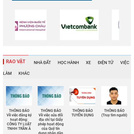
RAO VẶT
NHÀ ĐẤT
HỌC HÀNH
XE
ĐIỆN TỬ
VIỆC
LÀM
KHÁC
THÔNG BÁO
THÔNG BÁO
THÔNG BÁO
THÔNG BÁO
Về việc đăng ký
Về việc sửa đổi
TUYỂN DỤNG
(Truy tìm người)
hoạt động:
địa chỉ tại Giấy
CÔNG TY LUẬT
phép họat động
TNHH TRẦN Á
của Quỹ tín
dụng nhân dân