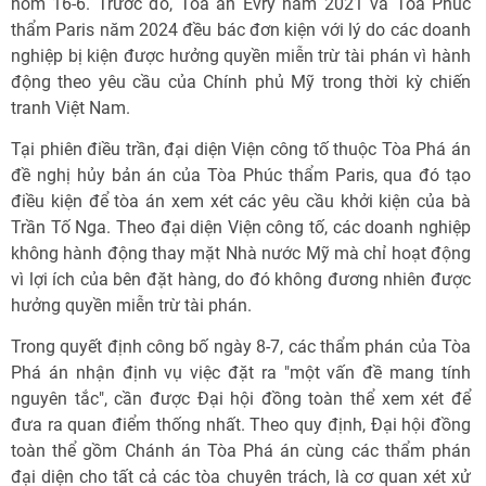
hôm 16-6. Trước đó, Tòa án Evry năm 2021 và Tòa Phúc
thẩm Paris năm 2024 đều bác đơn kiện với lý do các doanh
nghiệp bị kiện được hưởng quyền miễn trừ tài phán vì hành
động theo yêu cầu của Chính phủ Mỹ trong thời kỳ chiến
tranh Việt Nam.
Tại phiên điều trần, đại diện Viện công tố thuộc Tòa Phá án
đề nghị hủy bản án của Tòa Phúc thẩm Paris, qua đó tạo
điều kiện để tòa án xem xét các yêu cầu khởi kiện của bà
Trần Tố Nga. Theo đại diện Viện công tố, các doanh nghiệp
không hành động thay mặt Nhà nước Mỹ mà chỉ hoạt động
vì lợi ích của bên đặt hàng, do đó không đương nhiên được
hưởng quyền miễn trừ tài phán.
Trong quyết định công bố ngày 8-7, các thẩm phán của Tòa
Phá án nhận định vụ việc đặt ra "một vấn đề mang tính
nguyên tắc", cần được Đại hội đồng toàn thể xem xét để
đưa ra quan điểm thống nhất. Theo quy định, Đại hội đồng
toàn thể gồm Chánh án Tòa Phá án cùng các thẩm phán
đại diện cho tất cả các tòa chuyên trách, là cơ quan xét xử