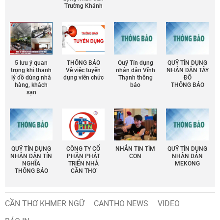
Trường Khánh
5 lưu ý quan
THÔNG BÁO
Quỹ Tín dụng
QUỸ TÍN DỤNG
trọng khi thanh
Về việc tuyển
nhân dân Vĩnh
NHÂN DÂN TÂY
lý đồ dùng nhà
dụng viên chức
Thạnh thông
ĐÔ
hàng, khách
báo
THÔNG BÁO
sạn
QUỸ TÍN DỤNG
CÔNG TY CỔ
NHẮN TIN TÌM
QUỸ TÍN DỤNG
NHÂN DÂN TÍN
PHẦN PHÁT
CON
NHÂN DÂN
NGHĨA
TRIỂN NHÀ
MEKONG
THÔNG BÁO
CẦN THƠ
CẦN THƠ KHMER NGỮ
CANTHO NEWS
VIDEO