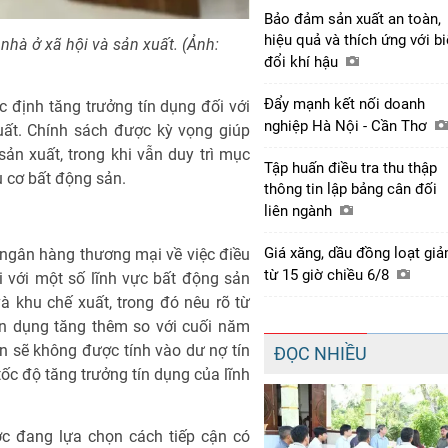
Bảo đảm sản xuất an toàn,
hiệu quả và thích ứng với b
nhà ở xã hội và sản xuất. (Ảnh:
đổi khí hậu
Đẩy mạnh kết nối doanh
định tăng trưởng tín dụng đối với
nghiệp Hà Nội - Cần Thơ
uất. Chính sách được kỳ vọng giúp
ản xuất, trong khi vẫn duy trì mục
Tập huấn điều tra thu thập
u cơ bất động sản.
thông tin lập bảng cân đối
liên ngành
Giá xăng, dầu đồng loạt gi
ngân hàng thương mại về việc điều
từ 15 giờ chiều 6/8
i với một số lĩnh vực bất động sản
à khu chế xuất, trong đó nêu rõ từ
ín dụng tăng thêm so với cuối năm
n sẽ không được tính vào dư nợ tín
ĐỌC NHIỀU
ốc độ tăng trưởng tín dụng của lĩnh
c đang lựa chọn cách tiếp cận có