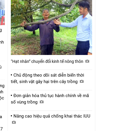
g
nh
“Hạt nhân” chuyển đổi kinh tế nông thôn
ú
Chủ động theo dõi sát diễn biến thời
tiết, sinh vật gây hại trên cây trồng
úng
nh
Đơn giản hóa thủ tục hành chính về mã
Lộc
số vùng trồng
Nâng cao hiệu quả chống khai thác IUU
a
m7