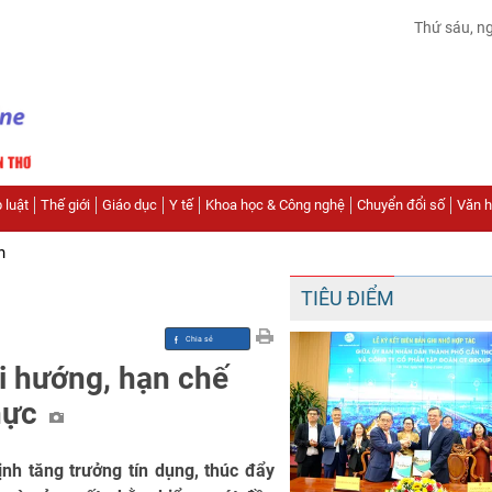
Thứ sáu, n
 luật
Thế giới
Giáo dục
Y tế
Khoa học & Công nghệ
Chuyển đổi số
Văn hó
n
TIÊU ĐIỂM
i hướng, hạn chế
thực
nh tăng trưởng tín dụng, thúc đẩy