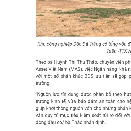
Khu công nghiệp Dốc Đá Trắng có tổng vốn đầ
Tuấn -TTXV
Theo bà Huỳnh Thị Thu Thảo, chuyên viên ph
Asset Việt Nam (MAS), việc Ngân hàng Nhà nư
với một số phân khúc BĐS ưu tiên sẽ góp p
trường.
"Nguồn lực tín dụng được phân bổ theo hướ
trưởng kinh tế, vừa bảo đảm an toàn cho hệ 
giúp khơi thông nguồn vốn cho những phân k
vẫn duy trì mục tiêu kiểm soát rủi ro đối v
động đầu cơ," bà Thảo nhận định.