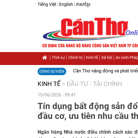
Tiếng Việt
|
English
|
ភាសាខ្មែរ
Thời sự
Chính trị
Kinh tế
Xã hội
An ninh-Pháp
Cần Thơ năng động và phát triể
DÒNG SỰ KIỆN
KINH TẾ
>
ĐẦU TƯ - TÀI CHÍNH
15/06/2026 - 09:41
Tín dụng bất động sản đổ
đầu cơ, ưu tiên nhu cầu 
Ngân hàng Nhà nước điều chỉnh cách xác đị