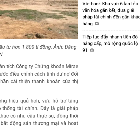
Vietbank Khu vực 6 lan tỏa
văn hóa gắn kết, đưa giải
pháp tài chính đến gần khá
hàng
Tiếp tục đẩy nhanh tiến độ
nâng cấp, mở rộng quốc lộ
u tư hơn 1.800 tỉ đồng. Ảnh: Đặng
91
N
ân tích Công ty Chứng khoán Mirae
ớc điều chỉnh cách tính dư nợ đối
hần cải thiện thanh khoản của thị
ng hiệu quả hơn, vừa hỗ trợ tăng
thống tài chính. Đây là giải pháp
húc có nhu cầu thực sự, đồng thời
ới bất động sản thương mại và hoạt