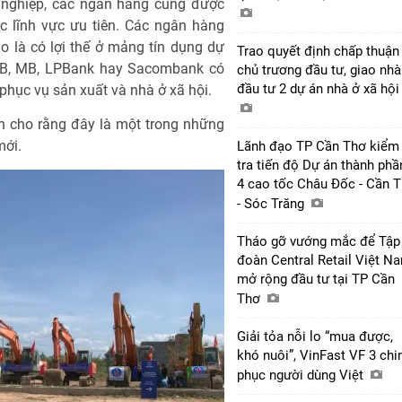
 nghiệp, các ngân hàng cũng được
c lĩnh vực ưu tiên. Các ngân hàng
 là có lợi thế ở mảng tín dụng dự
Trao quyết định chấp thuận
ACB, MB, LPBank hay Sacombank có
chủ trương đầu tư, giao nhà
đầu tư 2 dự án nhà ở xã hộ
phục vụ sản xuất và nhà ở xã hội.
ch cho rằng đây là một trong những
mới.
Lãnh đạo TP Cần Thơ kiểm
tra tiến độ Dự án thành phầ
4 cao tốc Châu Đốc - Cần 
- Sóc Trăng
Tháo gỡ vướng mắc để Tập
đoàn Central Retail Việt N
mở rộng đầu tư tại TP Cần
Thơ
Giải tỏa nỗi lo “mua được,
khó nuôi”, VinFast VF 3 chi
phục người dùng Việt