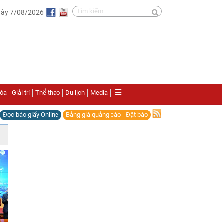
gày 7/08/2026
a - Giải trí
Thể thao
Du lịch
Media
Đọc báo giấy Online
Bảng giá quảng cáo - Đặt báo