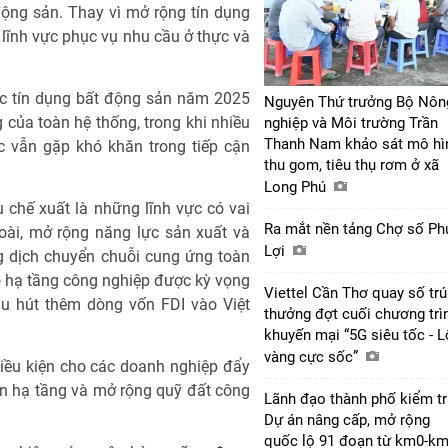
động sản. Thay vì mở rộng tín dụng
 lĩnh vực phục vụ nhu cầu ở thực và
ệc tín dụng bất động sản năm 2025
Nguyên Thứ trưởng Bộ Nôn
của toàn hệ thống, trong khi nhiều
nghiệp và Môi trường Trần
Thanh Nam khảo sát mô hì
c vẫn gặp khó khăn trong tiếp cận
thu gom, tiêu thụ rơm ở xã
Long Phú
 chế xuất là những lĩnh vực có vai
Ra mắt nền tảng Chợ số Ph
oài, mở rộng năng lực sản xuất và
Lợi
g dịch chuyển chuỗi cung ứng toàn
ho hạ tầng công nghiệp được kỳ vọng
Viettel Cần Thơ quay số tr
hu hút thêm dòng vốn FDI vào Việt
thưởng đợt cuối chương trì
khuyến mại “5G siêu tốc - 
vàng cực sốc”
iều kiện cho các doanh nghiệp đẩy
ện hạ tầng và mở rộng quỹ đất công
Lãnh đạo thành phố kiểm tr
Dự án nâng cấp, mở rộng
quốc lộ 91 đoạn từ km0-k