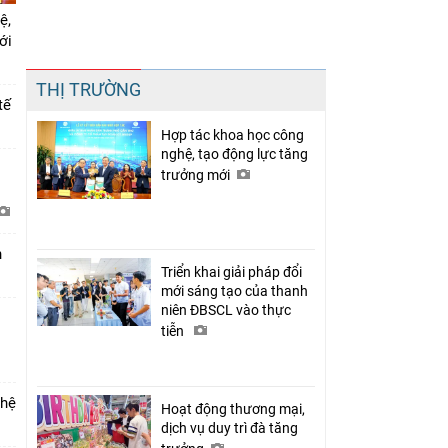
ệ,
mới
Chia sẻ
THỊ TRƯỜNG
Facebook
tế
Hợp tác khoa học công
nghệ, tạo động lực tăng
i
trưởng mới
h
Triển khai giải pháp đổi
mới sáng tạo của thanh
niên ĐBSCL vào thực
tiễn
 hệ
Hoạt động thương mại,
dịch vụ duy trì đà tăng