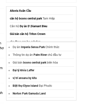
Alluvia Xuân Cầu
căn hộ bcons central park
Tam Hiệp
i
Căn hộ
Dự án D'.Diamant Bleu
Giá bán căn hộ Triton Crown
cho thue can ho celadon
n
Dự án
Imperia Sensa Park
Chính thức
Thơ
nệm lò xo
bán chạy
Thông tin dự án
Palm River
chủ đầu tư
sửa nhà trọn gói tại hà nội
Giá bán
bcons central park
biên hòa
Thông tin mua bán căn hộ
lotte eco smart city
am
thủ thiêm
Đại lý khóa Laffer
dự án khu phức hợp compound
Palm city
cao
vị trí ansana by kita
tầng
Biệt thự Elyse Island
Đại Phước
Căn hộ
Bcons Central Park
Phan Trung
nh
Norton Park Gamuda Land
Central Lakeside
dự án
shophouse central lakeside
trung văn