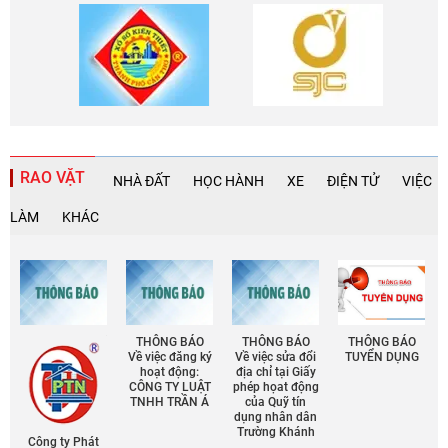
RAO VẶT
NHÀ ĐẤT
HỌC HÀNH
XE
ĐIỆN TỬ
VIỆC
LÀM
KHÁC
THÔNG BÁO
THÔNG BÁO
THÔNG BÁO
Về việc đăng ký
Về việc sửa đổi
TUYỂN DỤNG
hoạt động:
địa chỉ tại Giấy
CÔNG TY LUẬT
phép họat động
TNHH TRẦN Á
của Quỹ tín
dụng nhân dân
Trường Khánh
Công ty Phát