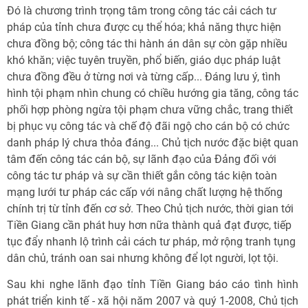
Đó là chương trình trọng tâm trong công tác cải cách tư
pháp của tỉnh chưa được cụ thể hóa; khả năng thực hiện
chưa đồng bộ; công tác thi hành án dân sự còn gặp nhiều
khó khăn; việc tuyên truyền, phổ biến, giáo dục pháp luật
chưa đồng đều ở từng nơi và từng cấp... Đáng lưu ý, tình
hình tội phạm nhìn chung có chiều hướng gia tăng, công tác
phối hợp phòng ngừa tội phạm chưa vững chắc, trang thiết
bị phục vụ công tác và chế độ đãi ngộ cho cán bộ có chức
danh pháp lý chưa thỏa đáng... Chủ tịch nước đặc biệt quan
tâm đến công tác cán bộ, sự lãnh đạo của Đảng đối với
công tác tư pháp và sự cần thiết gắn công tác kiện toàn
mạng lưới tư pháp các cấp với nâng chất lượng hệ thống
chính trị từ tỉnh đến cơ sở. Theo Chủ tịch nước, thời gian tới
Tiền Giang cần phát huy hơn nữa thành quả đạt được, tiếp
tục đẩy nhanh lộ trình cải cách tư pháp, mở rộng tranh tụng
dân chủ, tránh oan sai nhưng không để lọt người, lọt tội.
Sau khi nghe lãnh đạo tỉnh Tiền Giang báo cáo tình hình
phát triển kinh tế - xã hội năm 2007 và quý 1-2008, Chủ tịch