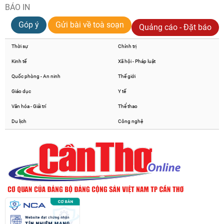
BÁO IN
Góp ý
Gửi bài về toà soạn
Quảng cáo - Đặt báo
Thời sự
Chính trị
Kinh tế
Xã hội - Pháp luật
Quốc phòng - An ninh
Thế giới
Giáo dục
Y tế
Văn hóa - Giải trí
Thể thao
Du lịch
Công nghệ