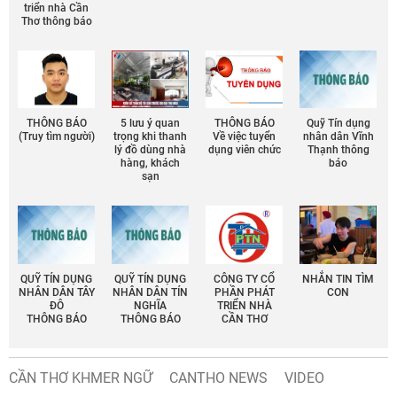
triển nhà Cần
Thơ thông báo
THÔNG BÁO
5 lưu ý quan
THÔNG BÁO
Quỹ Tín dụng
(Truy tìm người)
trọng khi thanh
Về việc tuyển
nhân dân Vĩnh
lý đồ dùng nhà
dụng viên chức
Thạnh thông
hàng, khách
báo
sạn
QUỸ TÍN DỤNG
QUỸ TÍN DỤNG
CÔNG TY CỔ
NHẮN TIN TÌM
NHÂN DÂN TÂY
NHÂN DÂN TÍN
PHẦN PHÁT
CON
ĐÔ
NGHĨA
TRIỂN NHÀ
THÔNG BÁO
THÔNG BÁO
CẦN THƠ
CẦN THƠ KHMER NGỮ
CANTHO NEWS
VIDEO