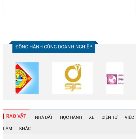
ĐỒNG HÀNH CÙNG DOANH NGHIỆP
RAO VẶT
NHÀ ĐẤT
HỌC HÀNH
XE
ĐIỆN TỬ
VIỆC
LÀM
KHÁC