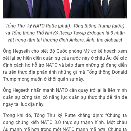
Tổng Thư ký NATO Rutte (phải), Tổng thống Trump (giữa)
và Tổng thống Thổ Nhĩ Kỳ Recep Tayyip Erdogan là 3 nhân
vật trung tâm tại thượng đỉnh Ankara. Ảnh: the globalist
Ông Hegseth cho biết Bộ Quốc phòng Mỹ có kế hoạch xem
xét lại sự hiện diện quân sự của nước này ở châu Âu để xác
định cách họ hỗ trợ NATO và bảo đảm những gì đang diễn
ra trên thực địa phản ánh những gì mà Tổng thống Donald
Trump mong muốn ở khối quân sự này.
Ông Hegseth nhấn mạnh NATO cần quay trở lại là liên minh
quân sự cứng rắn, có năng lực quân sự thực thụ để răn đe
ngay tại lục địa này.
Trong khi đó, Tổng Thư ký Rutte khẳng định: “Chúng ta
đang chứng kiến NATO 3.0 thực sự thành hình. Một châu
Âu mạnh mẽ hơn trong một NATO mạnh mẽ hơn. Chúng ta