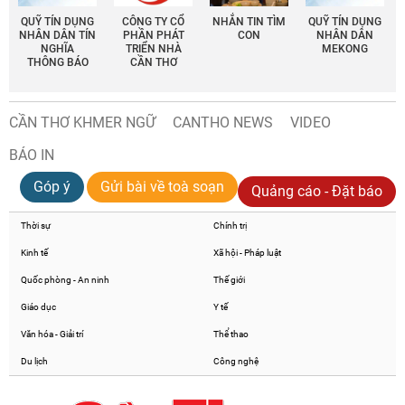
QUỸ TÍN DỤNG
CÔNG TY CỔ
NHẮN TIN TÌM
QUỸ TÍN DỤNG
NHÂN DÂN TÍN
PHẦN PHÁT
CON
NHÂN DÂN
NGHĨA
TRIỂN NHÀ
MEKONG
THÔNG BÁO
CẦN THƠ
CẦN THƠ KHMER NGỮ
CANTHO NEWS
VIDEO
BÁO IN
Góp ý
Gửi bài về toà soạn
Quảng cáo - Đặt báo
Thời sự
Chính trị
Kinh tế
Xã hội - Pháp luật
Quốc phòng - An ninh
Thế giới
Giáo dục
Y tế
Văn hóa - Giải trí
Thể thao
Du lịch
Công nghệ