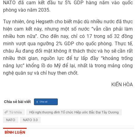
NATO đã cam kết đầu tư 5% GDP hàng năm vào quốc
phòng vào năm 2035.
Tuy nhiên, ông Hegseth cho biết mặc dù nhiều nước đã thực
hiện cam kết này, nhưng một số nước “vẫn cần phải làm
nhiều hơn nữa”. Cho đến nay, chỉ có 17 trong số 32 đồng
minh vượt qua ngưỡng 2% GDP cho quốc phòng. Thực tế,
châu Âu đang đối mặt không ít thách thức và họ sẽ cần rất
nhiều thời gian, nguồn lực để tự lấp đầy “khoảng trống
năng lực” khổng lồ do Mỹ để lại, nhất là trong mảng công
nghệ quân sự và chỉ huy then chốt.
KIẾN HÒA
Chia sẻ bài viết
Từ khóa
Hội nghị thượng đỉnh Tổ chức Hiệp ước Bắc Đại Tây Dương
NATO
NATO 3.0
BÌNH LUẬN