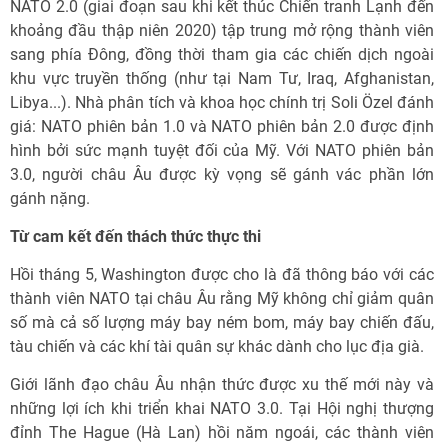
NATO 2.0 (giai đoạn sau khi kết thúc Chiến tranh Lạnh đến
khoảng đầu thập niên 2020) tập trung mở rộng thành viên
sang phía Đông, đồng thời tham gia các chiến dịch ngoài
khu vực truyền thống (như tại Nam Tư, Iraq, Afghanistan,
Libya...). Nhà phân tích và khoa học chính trị Soli Özel đánh
giá: NATO phiên bản 1.0 và NATO phiên bản 2.0 được định
hình bởi sức mạnh tuyệt đối của Mỹ. Với NATO phiên bản
3.0, người châu Âu được kỳ vọng sẽ gánh vác phần lớn
gánh nặng.
Từ cam kết đến thách thức thực thi
Hồi tháng 5, Washington được cho là đã thông báo với các
thành viên NATO tại châu Âu rằng Mỹ không chỉ giảm quân
số mà cả số lượng máy bay ném bom, máy bay chiến đấu,
tàu chiến và các khí tài quân sự khác dành cho lục địa già.
Giới lãnh đạo châu Âu nhận thức được xu thế mới này và
những lợi ích khi triển khai NATO 3.0. Tại Hội nghị thượng
đỉnh The Hague (Hà Lan) hồi năm ngoái, các thành viên