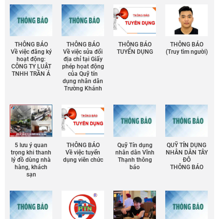
THÔNG BÁO
THÔNG BÁO
THÔNG BÁO
THÔNG BÁO
Về việc đăng ký
Về việc sửa đổi
TUYỂN DỤNG
(Truy tìm người)
hoạt động:
địa chỉ tại Giấy
CÔNG TY LUẬT
phép họat động
TNHH TRẦN Á
của Quỹ tín
dụng nhân dân
Trường Khánh
5 lưu ý quan
THÔNG BÁO
Quỹ Tín dụng
QUỸ TÍN DỤNG
trọng khi thanh
Về việc tuyển
nhân dân Vĩnh
NHÂN DÂN TÂY
lý đồ dùng nhà
dụng viên chức
Thạnh thông
ĐÔ
hàng, khách
báo
THÔNG BÁO
sạn