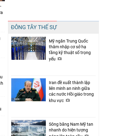
-
ưa
Chia sẻ
ĐÔNG TÂY THẾ SỰ
Facebook
g
Mỹ ngăn Trung Quốc
thâm nhập cơ sở hạ
tầng kỹ thuật số trọng
yếu
âu
Iran đề xuất thành lập
ch
liên minh an ninh giữa
các nước Hồi giáo trong
khu vực
C
Sông băng Nam Mỹ tan
nhanh do hiện tượng