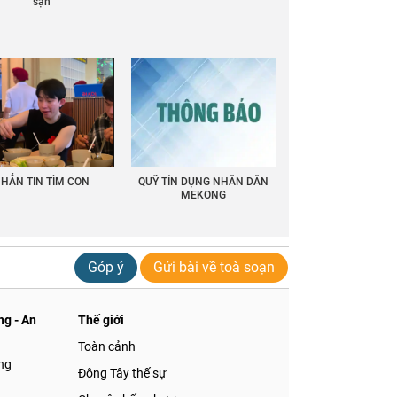
sạn
HẮN TIN TÌM CON
QUỸ TÍN DỤNG NHÂN DÂN
MEKONG
Góp ý
Gửi bài về toà soạn
g - An
Thế giới
Toàn cảnh
ng
Đông Tây thế sự