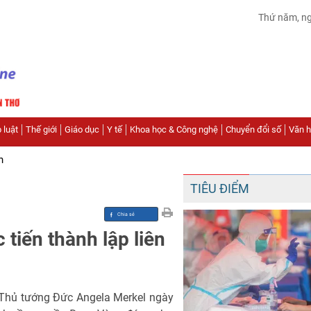
Thứ năm, n
 luật
Thế giới
Giáo dục
Y tế
Khoa học & Công nghệ
Chuyển đổi số
Văn hó
n
TIÊU ĐIỂM
tiến thành lập liên
 Thủ tướng Đức Angela Merkel ngày