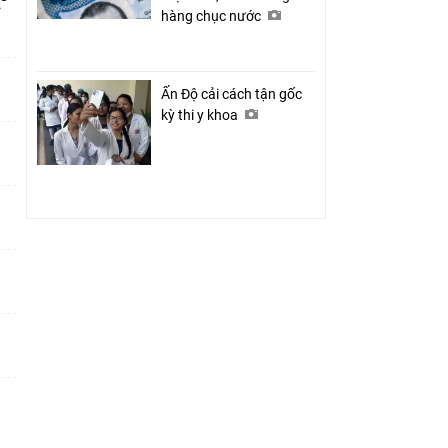
ỉ
hàng chục nước
Ấn Độ cải cách tận gốc
kỳ thi y khoa