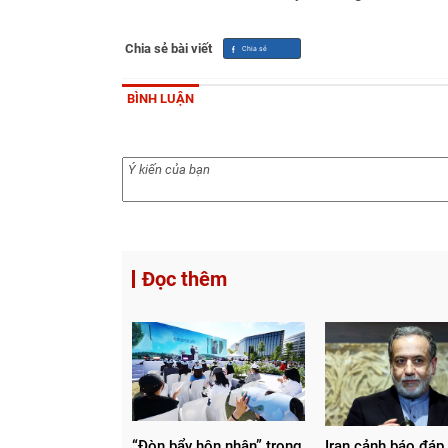
Chia sẻ bài viết
BÌNH LUẬN
Đọc thêm
“Đòn bẩy hôn nhân” trong
Iran cảnh báo đáp 