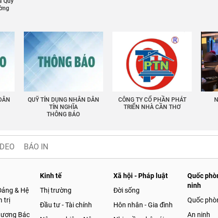
a Quỹ
ường
 DÂN
QUỸ TÍN DỤNG NHÂN DÂN
CÔNG TY CỔ PHẦN PHÁT
N
TÍN NGHĨA
TRIỂN NHÀ CẦN THƠ
THÔNG BÁO
IDEO
BÁO IN
Kinh tế
Xã hội - Pháp luật
Quốc phòn
ninh
Đảng & Hệ
Thị trường
Đời sống
 trị
Quốc phò
Đầu tư - Tài chính
Hôn nhân - Gia đình
gương Bác
An ninh