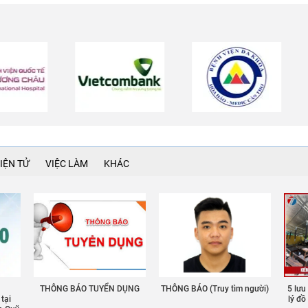
IỆN TỬ
VIỆC LÀM
KHÁC
THÔNG BÁO TUYỂN DỤNG
THÔNG BÁO (Truy tìm người)
5 lưu
 tại
lý đ