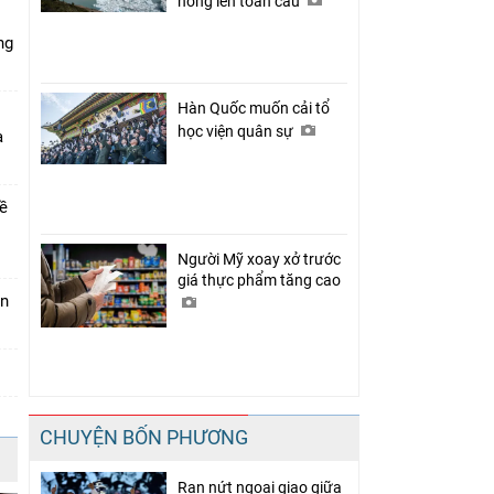
nóng lên toàn cầu
ng
Hàn Quốc muốn cải tổ
học viện quân sự
a
về
Người Mỹ xoay xở trước
giá thực phẩm tăng cao
án
CHUYỆN BỐN PHƯƠNG
Rạn nứt ngoại giao giữa