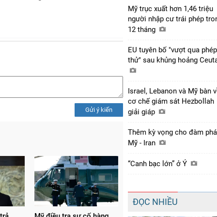
Mỹ trục xuất hơn 1,46 triệu
người nhập cư trái phép tro
12 tháng
EU tuyên bố "vượt qua phép
thử" sau khủng hoảng Ceut
Israel, Lebanon và Mỹ bàn 
cơ chế giám sát Hezbollah
Gửi ý kiến
giải giáp
Thêm kỳ vọng cho đàm ph
Mỹ - Iran
“Canh bạc lớn” ở Ý
ĐỌC NHIỀU
trả
Mỹ điều tra sự cố hàng