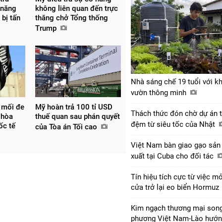
 năng
không liên quan đến trực
 bị tấn
thăng chở Tổng thống
Trump
Nhà sáng chế 19 tuổi với k
vườn thông minh
 mối đe
Mỹ hoàn trả 100 tỉ USD
Thách thức đón chờ dự án 
 hòa
thuế quan sau phán quyết
đệm từ siêu tốc của Nhật
uốc tế
của Tòa án Tối cao
Việt Nam bàn giao gạo sản
xuất tại Cuba cho đối tác
Tín hiệu tích cực từ việc m
cửa trở lại eo biển Hormuz
Kim ngạch thương mại son
phương Việt Nam-Lào hướ