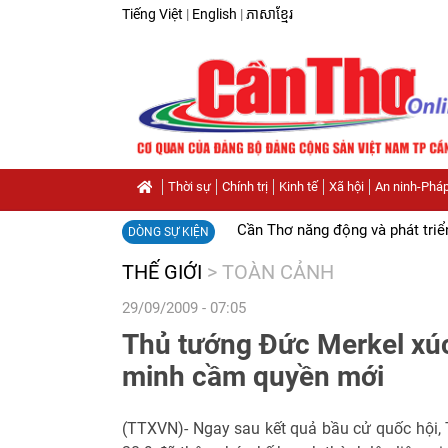
Tiếng Việt
|
English
|
ភាសាខ្មែរ
Thời sự
Chính trị
Kinh tế
Xã hội
An ninh-Pháp
Cần Thơ năng động và phát triể
DÒNG SỰ KIỆN
THẾ GIỚI
>
TOÀN CẢNH
29/09/2009 - 07:05
Thủ tướng Đức Merkel xúc 
minh cầm quyền mới
(TTXVN)- Ngay sau kết quả bầu cử quốc hội,