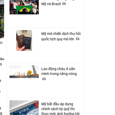
Mỹ và Brazil
Mỹ mở chiến dịch thu hồi
quốc tịch quy mô lớn
hu
tàu
Lao động châu Á oằn
mình trong nắng nóng
ở
Mỹ bắt đầu áp dụng
g
chính sách ký quỹ thị
ng
thực mới, ảnh hưởng tới