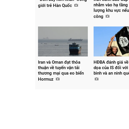
nhằm vào hạ tầng
giới trẻ Hàn Quốc
lượng khu vực nếu
công
Iran và Oman đạt thỏa
HĐBA đánh giá về
Chia sẻ
thuận về tuyến vận tải
dọa của IS đối với
thương mại qua eo biển
bình và an ninh q
Facebook
Hormuz