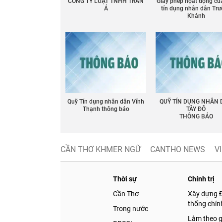
CÔNG TY LUẬT TNHH TRẦN
Giấy phép họat động củ
Á
tín dụng nhân dân Tr
Khánh
Quỹ Tín dụng nhân dân Vĩnh
QUỸ TÍN DỤNG NHÂN
Thạnh thông báo
TÂY ĐÔ
THÔNG BÁO
CẦN THƠ KHMER NGỮ
CANTHO NEWS
V
Thời sự
Chính trị
Cần Thơ
Xây dựng 
thống chính
Trong nước
Làm theo 