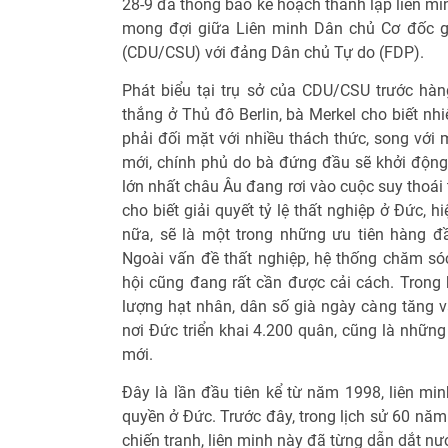
28-9 đã thông báo kế hoạch thành lập liên m
mong đợi giữa Liên minh Dân chủ Cơ đốc g
(CDU/CSU) với đảng Dân chủ Tự do (FDP).
Phát biểu tại trụ sở của CDU/CSU trước hà
thắng ở Thủ đô Berlin, bà Merkel cho biết n
phải đối mặt với nhiều thách thức, song với
mới, chính phủ do bà đứng đầu sẽ khởi động 
lớn nhất châu Âu đang rơi vào cuộc suy thoái t
cho biết giải quyết tỷ lệ thất nghiệp ở Đức, 
nữa, sẽ là một trong những ưu tiên hàng đ
Ngoài vấn đề thất nghiệp, hệ thống chăm sóc
hội cũng đang rất cần được cải cách. Trong 
lượng hạt nhân, dân số già ngày càng tăng v
nơi Đức triển khai 4.200 quân, cũng là nhữn
mới.
Đây là lần đầu tiên kể từ năm 1998, liên mi
quyền ở Đức. Trước đây, trong lịch sử 60 năm
chiến tranh, liên minh này đã từng dẫn dắt n