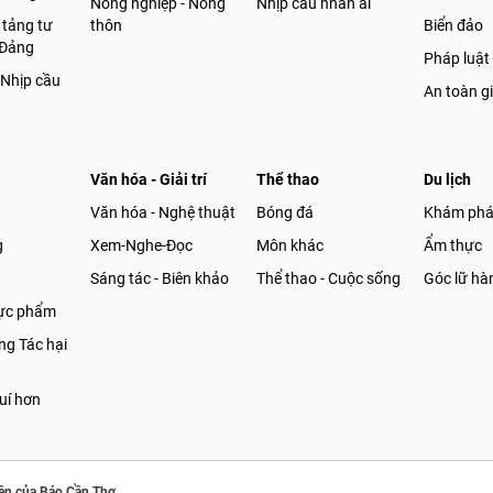
Nông nghiệp - Nông
Nhịp cầu nhân ái
 tảng tư
thôn
Biển đảo
 Đảng
Pháp luật
 Nhịp cầu
An toàn g
Văn hóa - Giải trí
Thể thao
Du lịch
Văn hóa - Nghệ thuật
Bóng đá
Khám ph
g
Xem-Nghe-Đọc
Môn khác
Ẩm thực
Sáng tác - Biên khảo
Thể thao - Cuộc sống
Góc lữ hà
hực phẩm
g Tác hại
uí hơn
ền của Báo Cần Thơ