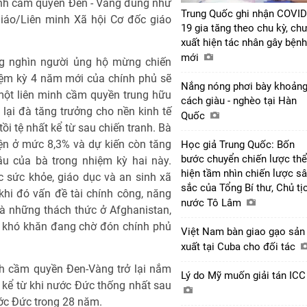
inh cầm quyền Đen - Vàng đúng như
Trung Quốc ghi nhận COVID
iáo/Liên minh Xã hội Cơ đốc giáo
19 gia tăng theo chu kỳ, ch
xuất hiện tác nhân gây bệnh
mới
ng nghìn người ủng hộ mừng chiến
hiệm kỳ 4 năm mới của chính phủ sẽ
Nắng nóng phơi bày khoản
 một liên minh cầm quyền trung hữu
cách giàu - nghèo tại Hàn
lại đà tăng trưởng cho nền kinh tế
Quốc
ồi tệ nhất kể từ sau chiến tranh. Bà
hiện ở mức 8,3% và dự kiến còn tăng
Học giả Trung Quốc: Bốn
bước chuyển chiến lược thể
ầu của bà trong nhiệm kỳ hai này.
hiện tầm nhìn chiến lược s
 sức khỏe, giáo dục và an sinh xã
sắc của Tổng Bí thư, Chủ tị
khi đó vấn đề tài chính công, năng
nước Tô Lâm
à những thách thức ở Afghanistan,
g khó khăn đang chờ đón chính phủ
Việt Nam bàn giao gạo sản
xuất tại Cuba cho đối tác
nh cầm quyền Đen-Vàng trở lại nắm
Lý do Mỹ muốn giải tán IC
 kể từ khi nước Đức thống nhất sau
ước Đức trong 28 năm.