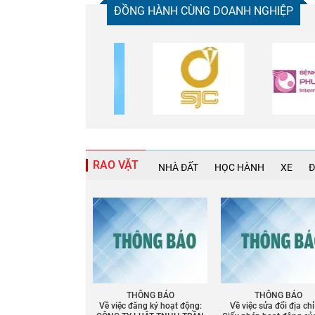
ĐỒNG HÀNH CÙNG DOANH NGHIỆP
RAO VẶT
NHÀ ĐẤT
HỌC HÀNH
XE
Đ
THÔNG BÁO
THÔNG BÁO
Về việc đăng ký hoạt động:
Về việc sửa đổi địa chỉ