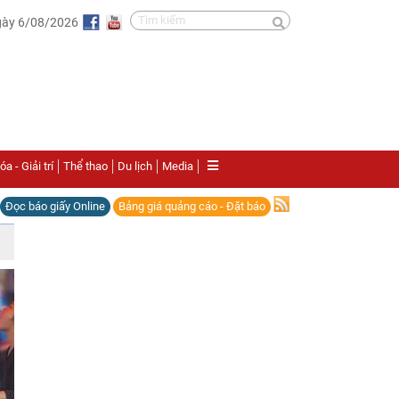
gày 6/08/2026
a - Giải trí
Thể thao
Du lịch
Media
Đọc báo giấy Online
Bảng giá quảng cáo - Đặt báo