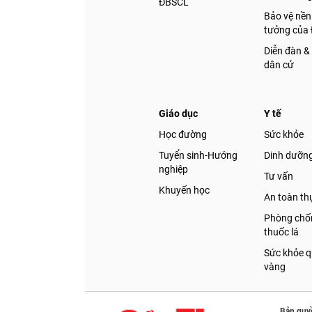
ĐBSCL
Bảo vệ nền
tưởng của
Diễn đàn &
dân cử
Giáo dục
Y tế
Học đường
Sức khỏe
Tuyển sinh-Hướng
Dinh dưỡn
nghiệp
Tư vấn
Khuyến học
An toàn t
Phòng chốn
thuốc lá
Sức khỏe q
vàng
Bản quy