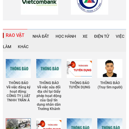
RAO VẶT
NHÀ ĐẤT
HỌC HÀNH
XE
ĐIỆN TỬ
VIỆC
LÀM
KHÁC
THÔNG BÁO
THÔNG BÁO
THÔNG BÁO
THÔNG BÁO
Về việc đăng ký
Về việc sửa đổi
TUYỂN DỤNG
(Truy tìm người)
hoạt động:
địa chỉ tại Giấy
CÔNG TY LUẬT
phép họat động
TNHH TRẦN Á
của Quỹ tín
dụng nhân dân
Trường Khánh