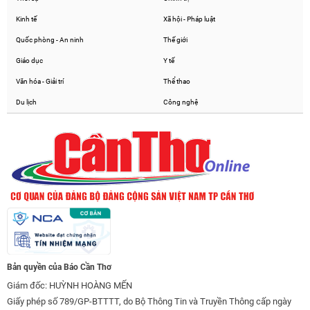
Kinh tế
Xã hội - Pháp luật
Quốc phòng - An ninh
Thế giới
Giáo dục
Y tế
Văn hóa - Giải trí
Thể thao
Du lịch
Công nghệ
Bản quyền của Báo Cần Thơ
Giám đốc: HUỲNH HOÀNG MẾN
Giấy phép số 789/GP-BTTTT, do Bộ Thông Tin và Truyền Thông cấp ngày