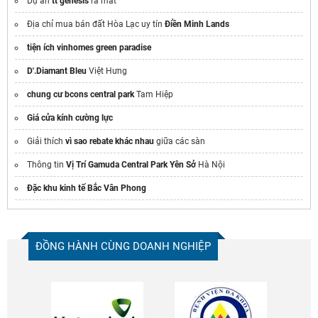
Dự án
tt genesis
ra mắt
Địa chỉ mua bán đất Hòa Lạc uy tín
Điền Minh Lands
tiện ích vinhomes green paradise
D'.Diamant Bleu
Việt Hưng
chung cư bcons central park
Tam Hiệp
Giá cửa kính cường lực
Giải thích
vì sao rebate khác nhau
giữa các sàn
Thông tin
Vị Trí Gamuda Central Park Yên Sở
Hà Nội
Đặc khu kinh tế Bắc Vân Phong
ĐỒNG HÀNH CÙNG DOANH NGHIỆP