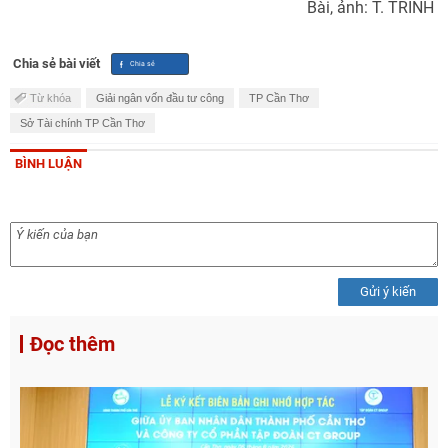
Bài, ảnh: T. TRINH
Chia sẻ bài viết
Từ khóa
Giải ngân vốn đầu tư công
TP Cần Thơ
Sở Tài chính TP Cần Thơ
BÌNH LUẬN
Gửi ý kiến
Đọc thêm