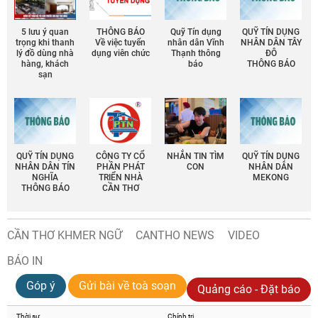
5 lưu ý quan
THÔNG BÁO
Quỹ Tín dụng
QUỸ TÍN DỤNG
trọng khi thanh
Về việc tuyển
nhân dân Vĩnh
NHÂN DÂN TÂY
lý đồ dùng nhà
dụng viên chức
Thạnh thông
ĐÔ
hàng, khách
báo
THÔNG BÁO
sạn
QUỸ TÍN DỤNG
CÔNG TY CỔ
NHẮN TIN TÌM
QUỸ TÍN DỤNG
NHÂN DÂN TÍN
PHẦN PHÁT
CON
NHÂN DÂN
NGHĨA
TRIỂN NHÀ
MEKONG
THÔNG BÁO
CẦN THƠ
CẦN THƠ KHMER NGỮ
CANTHO NEWS
VIDEO
BÁO IN
Góp ý
Gửi bài về toà soạn
Quảng cáo - Đặt báo
Thời sự
Chính trị