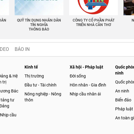
 DÂN
QUỸ TÍN DỤNG NHÂN DÂN
CÔNG TY CỔ PHẦN PHÁT
N
TÍN NGHĨA
TRIỂN NHÀ CẦN THƠ
THÔNG BÁO
IDEO
BÁO IN
Kinh tế
Xã hội - Pháp luật
Quốc phòn
ninh
Đảng & Hệ
Thị trường
Đời sống
 trị
Quốc phò
Đầu tư - Tài chính
Hôn nhân - Gia đình
gương Bác
An ninh
Nông nghiệp - Nông
Nhịp cầu nhân ái
 tảng tư
thôn
Biển đảo
 Đảng
Pháp luật
 Nhịp cầu
An toàn g