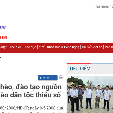
Thứ năm, n
 luật
Thế giới
Giáo dục
Y tế
Khoa học & Công nghệ
Chuyển đổi số
Văn hó
n
TIÊU ĐIỂM
ghèo, đào tạo nguồn
ào dân tộc thiểu số
h 60/2008/NĐ-CP, ngày 9-5-2008 của