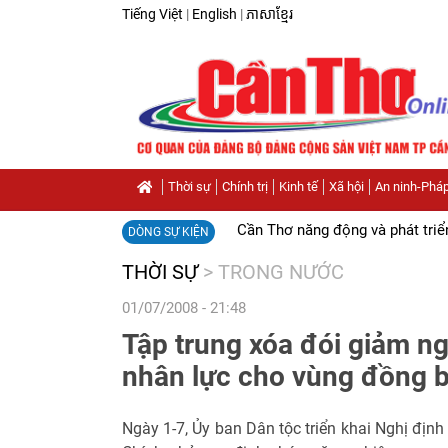
Tiếng Việt
|
English
|
ភាសាខ្មែរ
Thời sự
Chính trị
Kinh tế
Xã hội
An ninh-Pháp
Cần Thơ năng động và phát triể
DÒNG SỰ KIỆN
THỜI SỰ
>
TRONG NƯỚC
01/07/2008 - 21:48
Tập trung xóa đói giảm n
nhân lực cho vùng đồng b
Ngày 1-7, Ủy ban Dân tộc triển khai Nghị địn