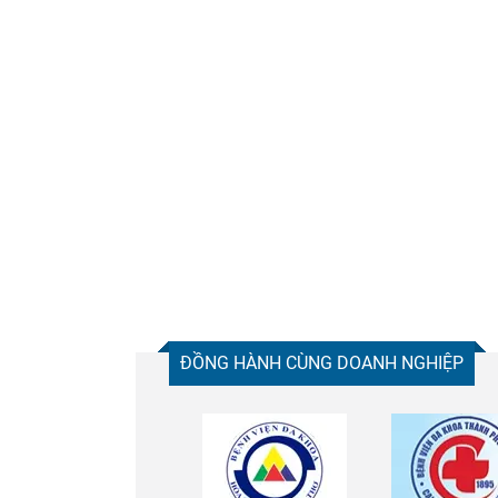
ĐỒNG HÀNH CÙNG DOANH NGHIỆP