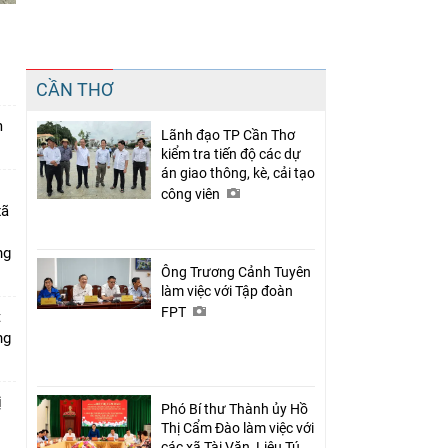
n
Chia sẻ
CẦN THƠ
Facebook
m
Lãnh đạo TP Cần Thơ
kiểm tra tiến độ các dự
án giao thông, kè, cải tạo
công viên
xã
ng
Ông Trương Cảnh Tuyên
làm việc với Tập đoàn
FPT
t
ng
ị
Phó Bí thư Thành ủy Hồ
Thị Cẩm Đào làm việc với
các xã Tài Văn, Liêu Tú,