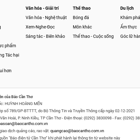
Văn hóa - Giải trí
Thể thao
Du lịch
Văn hóa - Nghệ thuật
Bóng đá
Khám ph
g
Xem-Nghe-Đọc
Môn khác
Ẩm thực
Sáng tác - Biên khảo
Thể thao - Cuộc sống
Góc lữ hà
hực phẩm
g Tác hại
uí hơn
ền của Báo Cần Thơ
ốc: HUỲNH HOÀNG MẾN
ép số 789/GP-BTTTT, do Bộ Thông Tin và Truyền Thông cấp ngày 02-12-2021
Văn Hoài, P. Ninh Kiều, TP Cần Thơ - Điện thoại: (0292) 3830098 - Fax: (0292) 3
oasoan@baocantho.com.vn
giao dịch quảng cáo, rao vặt:
quangcao@baocantho.com.vn
guồn "Báo điện tử Cần Thơ" khi phát hành lại thông tin từ website này