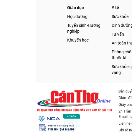
Giáo dục
Y tế
Học đường
Sức khỏe
Tuyển sinh-Hướng
Dinh dưỡn
nghiệp
Tư vấn
Khuyến học
An toàn t
Phòng chốn
thuốc lá
Sức khỏe q
vàng
Bản quy
Giám đ
Giấy ph
24 Trần 
Email:
t
Liên hệ 
Ghi rõ n