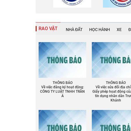
RAO VẶT
NHÀ ĐẤT
HỌC HÀNH
XE
Đ
THÔNG BÁO
THÔNG BÁO
Về việc đăng ký hoạt động:
Về việc sửa đổi địa chỉ
CÔNG TY LUẬT TNHH TRẦN
Giấy phép họat động củ
Á
tín dụng nhân dân Tr
Khánh