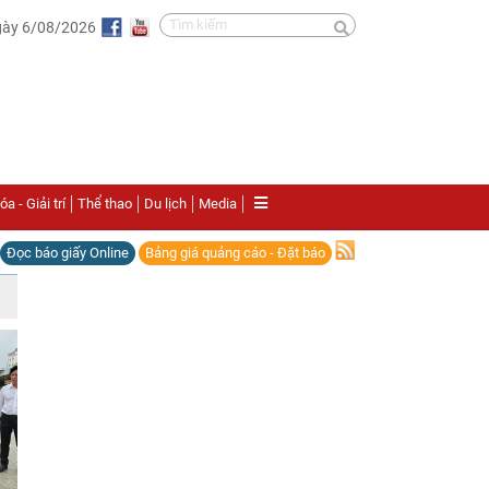
gày 6/08/2026
a - Giải trí
Thể thao
Du lịch
Media
Đọc báo giấy Online
Bảng giá quảng cáo - Đặt báo