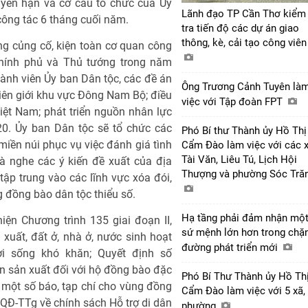
uyền hạn và cơ cấu tổ chức của Ủy
Lãnh đạo TP Cần Thơ kiểm
ông tác 6 tháng cuối năm.
tra tiến độ các dự án giao
thông, kè, cải tạo công viê
ng củng cố, kiện toàn cơ quan công
Chính phủ và Thủ tướng trong năm
nh viên Ủy ban Dân tộc, các đề án
Ông Trương Cảnh Tuyên là
, biên giới khu vực Đông Nam Bộ; điều
việc với Tập đoàn FPT
Việt Nam; phát triển nguồn nhân lực
0. Ủy ban Dân tộc sẽ tổ chức các
Phó Bí thư Thành ủy Hồ Thị
iền núi phục vụ việc đánh giá tình
Cẩm Đào làm việc với các 
Tài Văn, Liêu Tú, Lịch Hội
à nghe các ý kiến đề xuất của địa
Thượng và phường Sóc Tră
ập trung vào các lĩnh vực xóa đói,
 đồng bào dân tộc thiểu số.
Hạ tầng phải đảm nhận mộ
hiện Chương trình 135 giai đoạn II,
sứ mệnh lớn hơn trong chặ
xuất, đất ở, nhà ở, nước sinh hoạt
đường phát triển mới
i sống khó khăn; Quyết định số
n sản xuất đối với hộ đồng bào đặc
Phó Bí Thư Thành ủy Hồ Th
 một số báo, tạp chí cho vùng đồng
Cẩm Đào làm việc với 5 xã,
QĐ-TTg về chính sách Hỗ trợ di dân
phường