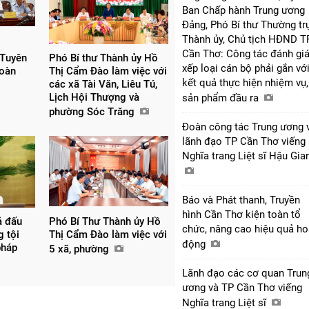
Ban Chấp hành Trung ương
Đảng, Phó Bí thư Thường tr
Thành ủy, Chủ tịch HĐND T
Cần Thơ: Công tác đánh giá
 Tuyên
Phó Bí thư Thành ủy Hồ
xếp loại cán bộ phải gắn vớ
đoàn
Thị Cẩm Đào làm việc với
kết quả thực hiện nhiệm vụ,
các xã Tài Văn, Liêu Tú,
Lịch Hội Thượng và
sản phẩm đầu ra
phường Sóc Trăng
Đoàn công tác Trung ương 
lãnh đạo TP Cần Thơ viếng
Nghĩa trang Liệt sĩ Hậu Gi
Báo và Phát thanh, Truyền
hình Cần Thơ kiện toàn tổ
ả đấu
Phó Bí Thư Thành ủy Hồ
chức, nâng cao hiệu quả ho
g tội
Thị Cẩm Đào làm việc với
động
pháp
5 xã, phường
Lãnh đạo các cơ quan Trun
ương và TP Cần Thơ viếng
Nghĩa trang Liệt sĩ