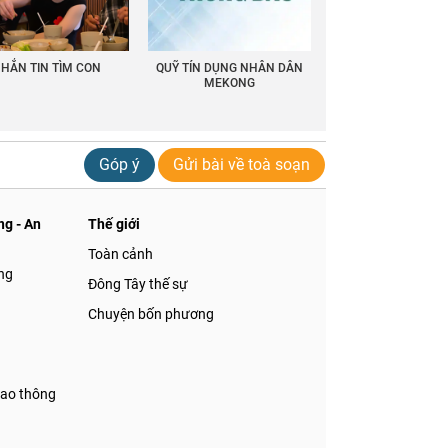
HẮN TIN TÌM CON
QUỸ TÍN DỤNG NHÂN DÂN
MEKONG
Góp ý
Gửi bài về toà soạn
g - An
Thế giới
Toàn cảnh
ng
Đông Tây thế sự
Chuyện bốn phương
iao thông