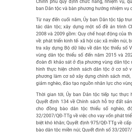
Chính phủ quy định chức năng, nhiệm vụ, q
ban Dân tộc và bàn phương hướng nhiệm vụ c
Từ nay đến cuối năm, Ủy ban Dân tộc tập tru
tác dân tộc; xây dựng một số đề án trình 
2008 và 2009 gồm: Quy chế hoạt động của thà
về: phát triển kinh tế- xã hội các xã miền núi
tra xây dựng Bộ dữ liệu về dân tộc thiểu số 
vùng dân tộc thiểu số đến năm 2015 và 202
đoàn đi khảo sát ở địa phương vùng dân tộc m
hình thực hiện chính sách dân tộc ở cơ sở v
phương làm cơ sở xây dựng chính sách mới, t
giảm nghèo, đào tạo nguồn nhân lực cho vùng
Thời gian tới, Ủy ban Dân tộc tiếp tục thực 
Quyết định 134 về Chính sách hỗ trợ đất sản 
cho đồng bào dân tộc thiểu số nghèo, đờ
32/2007/QĐ-TTg về việc cho vay vốn phát triể
biệt khó khăn; Quyết định 975/QĐ-TTg về cấp
bào dân tộc miền núi; Quyết định số 33/2007/