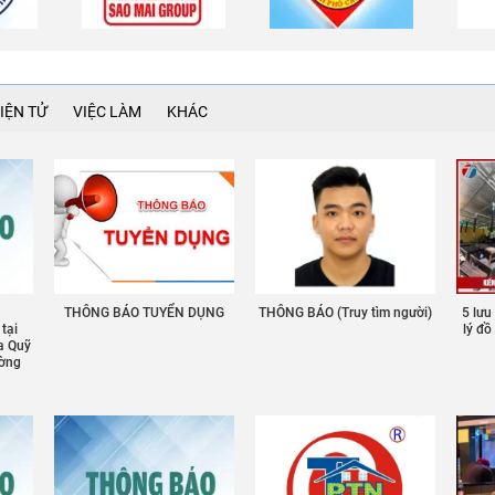
IỆN TỬ
VIỆC LÀM
KHÁC
THÔNG BÁO TUYỂN DỤNG
THÔNG BÁO (Truy tìm người)
5 lưu
 tại
lý đ
a Quỹ
ường