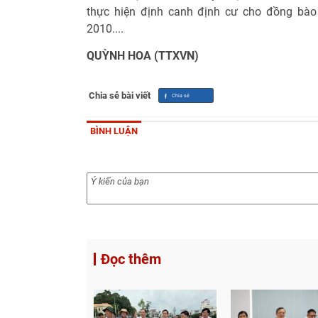
thực hiện định canh định cư cho đồng bào 
2010....
QUỲNH HOA (TTXVN)
Chia sẻ bài viết
BÌNH LUẬN
Đọc thêm