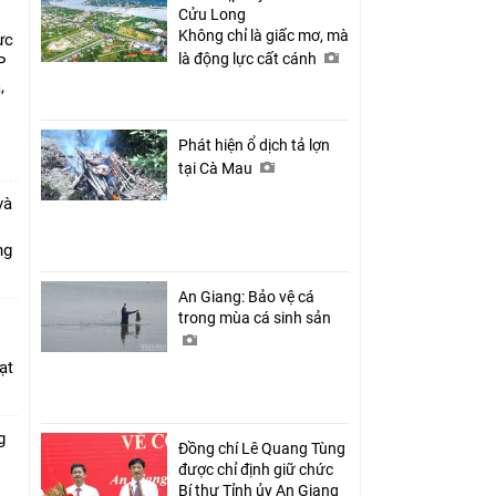
Cửu Long
Không chỉ là giấc mơ, mà
ực
là động lực cất cánh
P
,
i
Phát hiện ổ dịch tả lợn
tại Cà Mau
và
ang
An Giang: Bảo vệ cá
trong mùa cá sinh sản
ạt
g
Đồng chí Lê Quang Tùng
được chỉ định giữ chức
Bí thư Tỉnh ủy An Giang