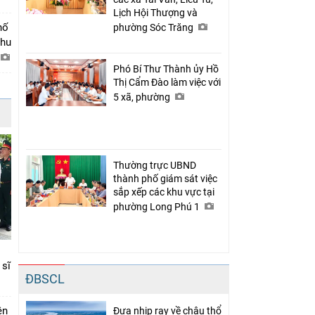
Lịch Hội Thượng và
hố
phường Sóc Trăng
khu
Phó Bí Thư Thành ủy Hồ
Thị Cẩm Đào làm việc với
5 xã, phường
Thường trực UBND
thành phố giám sát việc
sắp xếp các khu vực tại
phường Long Phú 1
 sĩ
ĐBSCL
ên
Đưa nhịp ray về châu thổ