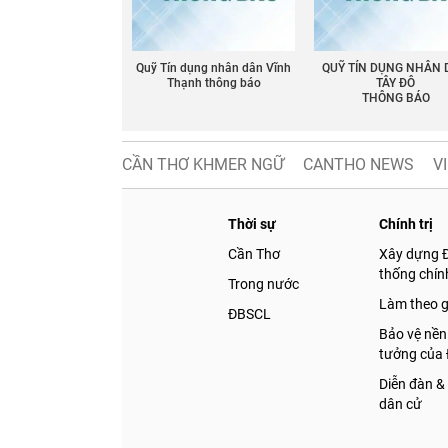
Quỹ Tín dụng nhân dân Vĩnh
QUỸ TÍN DỤNG NHÂN
Thạnh thông báo
TÂY ĐÔ
THÔNG BÁO
CẦN THƠ KHMER NGỮ
CANTHO NEWS
V
Thời sự
Chính trị
Cần Thơ
Xây dựng 
thống chính
Trong nước
Làm theo 
ĐBSCL
Bảo vệ nền
tưởng của
Diễn đàn &
dân cử