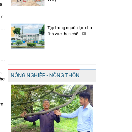
a
m7
Tập trung nguồn lực cho
lĩnh vực then chốt
i
n
NÔNG NGHIỆP - NÔNG THÔN
Thơ
am