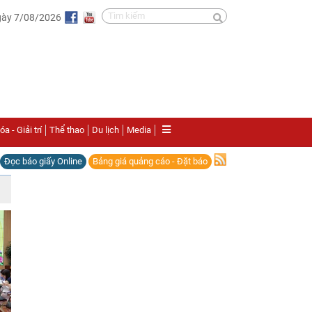
gày 7/08/2026
a - Giải trí
Thể thao
Du lịch
Media
Đọc báo giấy Online
Bảng giá quảng cáo - Đặt báo