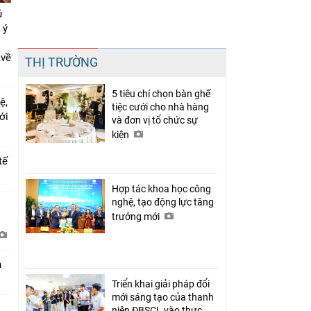
ủ
 ý
Chia sẻ
 về
THỊ TRƯỜNG
Facebook
5 tiêu chí chọn bàn ghế
ệ,
tiệc cưới cho nhà hàng
mới
và đơn vị tổ chức sự
kiện
tế
Hợp tác khoa học công
nghệ, tạo động lực tăng
i
trưởng mới
h
Triển khai giải pháp đổi
mới sáng tạo của thanh
niên ĐBSCL vào thực