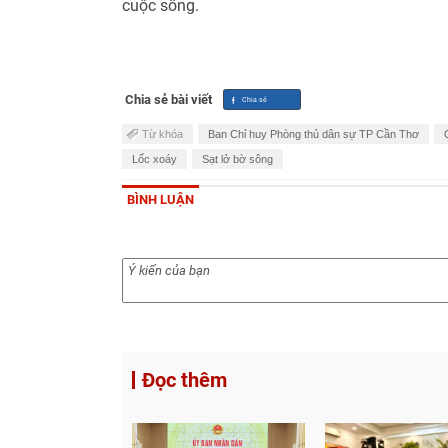
cuộc sống.
Chia sẻ bài viết
Từ khóa
Ban Chỉ huy Phòng thủ dân sự TP Cần Thơ
Lốc xoáy
Sạt lở bờ sông
BÌNH LUẬN
Đọc thêm