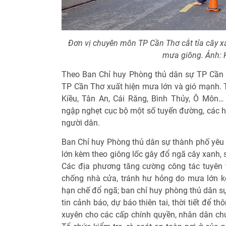
Đơn vị chuyên môn TP Cần Thơ cắt tỉa cây xa
mưa giông. Ảnh:
Theo Ban Chỉ huy Phòng thủ dân sự TP Cần 
TP Cần Thơ xuất hiện mưa lớn và gió mạnh. 
Kiều, Tân An, Cái Răng, Bình Thủy, Ô Môn… 
ngập nghẹt cục bộ một số tuyến đường, các hẻ
người dân.
Ban Chỉ huy Phòng thủ dân sự thành phố yê
lớn kèm theo giông lốc gây đổ ngã cây xanh, 
Các địa phương tăng cường công tác tuyên 
chống nhà cửa, tránh hư hỏng do mưa lớn kèm
hạn chế đổ ngã; ban chỉ huy phòng thủ dân sự
tin cảnh báo, dự báo thiên tai, thời tiết để t
xuyên cho các cấp chính quyền, nhân dân chủ