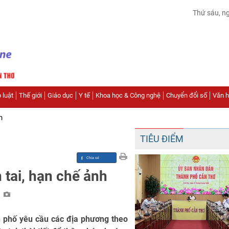
Thứ sáu, n
 luật
Thế giới
Giáo dục
Y tế
Khoa học & Công nghệ
Chuyển đổi số
Văn hó
n
TIÊU ĐIỂM
 tai, hạn chế ảnh
n
h phố yêu cầu các địa phương theo