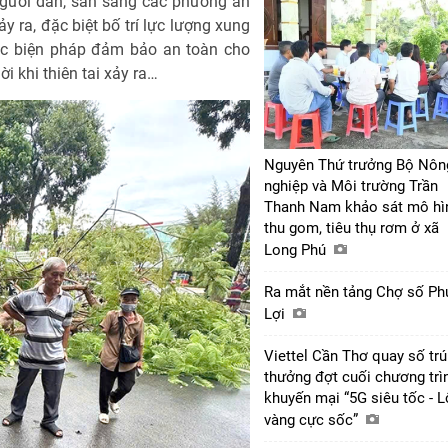
 người dân, sẵn sàng các phương án
 ra, đặc biệt bố trí lực lượng xung
 các biện pháp đảm bảo an toàn cho
i khi thiên tai xảy ra…
Nguyên Thứ trưởng Bộ Nôn
nghiệp và Môi trường Trần
Thanh Nam khảo sát mô hì
thu gom, tiêu thụ rơm ở xã
Long Phú
Ra mắt nền tảng Chợ số Ph
Lợi
Viettel Cần Thơ quay số tr
thưởng đợt cuối chương trì
khuyến mại “5G siêu tốc - 
vàng cực sốc”