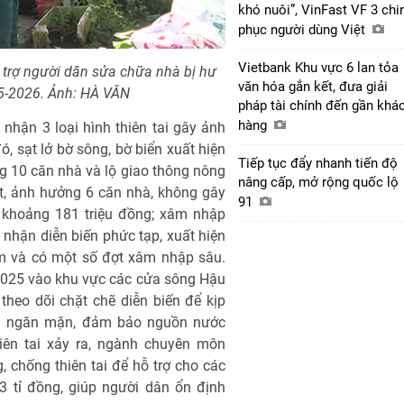
khó nuôi”, VinFast VF 3 chi
phục người dùng Việt
Vietbank Khu vực 6 lan tỏa
trợ người dân sửa chữa nhà bị hư
văn hóa gắn kết, đưa giải
5-2026. Ảnh: HÀ VĂN
pháp tài chính đến gần khá
hàng
hận 3 loại hình thiên tai gây ảnh
, sạt lở bờ sông, bờ biển xuất hiện
Tiếp tục đẩy nhanh tiến độ
g 10 căn nhà và lộ giao thông nông
nâng cấp, mở rộng quốc lộ
t, ảnh hưởng 6 căn nhà, không gây
91
ản khoảng 181 triệu đồng; xâm nhập
hận diễn biến phức tạp, xuất hiện
m và có một số đợt xâm nhập sâu.
2025 vào khu vực các cửa sông Hậu
heo dõi chặt chẽ diễn biến để kịp
ền ngăn mặn, đảm bảo nguồn nước
hiên tai xảy ra, ngành chuyên môn
, chống thiên tai để hỗ trợ cho các
3 tỉ đồng, giúp người dân ổn định