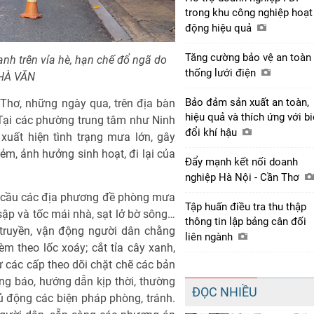
trong khu công nghiệp hoạt
động hiệu quả
Tăng cường bảo vệ an toàn
nh trên vỉa hè, hạn chế đổ ngã do
thống lưới điện
 HÀ VĂN
Bảo đảm sản xuất an toàn,
Thơ, những ngày qua, trên địa bàn
hiệu quả và thích ứng với b
Tại các phường trung tâm như Ninh
đổi khí hậu
xuất hiện tình trạng mưa lớn, gây
m, ảnh hưởng sinh hoạt, đi lại của
Đẩy mạnh kết nối doanh
nghiệp Hà Nội - Cần Thơ
u cầu các địa phương đề phòng mưa
Tập huấn điều tra thu thập
sập và tốc mái nhà, sạt lở bờ sông…
thông tin lập bảng cân đối
truyền, vận động người dân chằng
liên ngành
 theo lốc xoáy; cắt tỉa cây xanh,
 các cấp theo dõi chặt chẽ các bản
hông báo, hướng dẫn kịp thời, thường
ĐỌC NHIỀU
 động các biện pháp phòng, tránh.