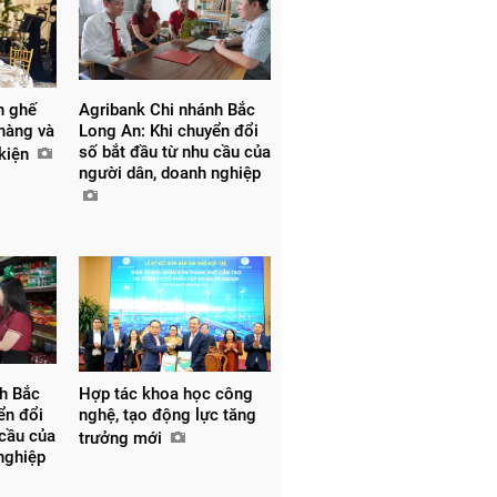
n ghế
Agribank Chi nhánh Bắc
 hàng và
Long An: Khi chuyển đổi
số bắt đầu từ nhu cầu của
 kiện
người dân, doanh nghiệp
nh Bắc
Hợp tác khoa học công
ển đổi
nghệ, tạo động lực tăng
 cầu của
trưởng mới
 nghiệp