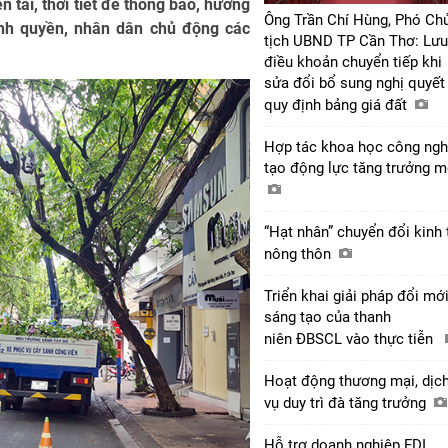
n tai, thời tiết để thông báo, hướng
Ông Trần Chí Hùng, Phó Ch
ính quyền, nhân dân chủ động các
tịch UBND TP Cần Thơ: Lưu
điều khoản chuyển tiếp khi
sửa đổi bổ sung nghị quyết
quy định bảng giá đất
Hợp tác khoa học công ngh
tạo động lực tăng trưởng 
“Hạt nhân” chuyển đổi kinh 
nông thôn
Triển khai giải pháp đổi mớ
sáng tạo của thanh
niên ĐBSCL vào thực tiễn
Hoạt động thương mại, dịc
vụ duy trì đà tăng trưởng
Hỗ trợ doanh nghiệp FDI