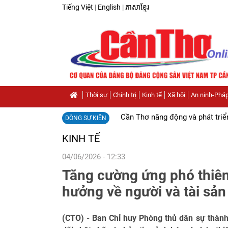
Tiếng Việt
|
English
|
ភាសាខ្មែរ
Thời sự
Chính trị
Kinh tế
Xã hội
An ninh-Pháp
Cần Thơ năng động và phát triể
DÒNG SỰ KIỆN
KINH TẾ
04/06/2026 - 12:33
Tăng cường ứng phó thiên
hưởng về người và tài sả
(CTO) - Ban Chỉ huy Phòng thủ dân sự thàn