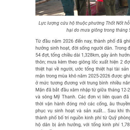
Lực lượng cứu hộ thuộc phường Thốt Nốt hỗ 
hại do mưa giông trong tháng 
Từ đầu năm 2026 đến nay, thành phố đã ghi n
hưởng sinh hoạt, đời sống người dân. Trong đó
54 đợt, tổng chiều dài 1,328km, gây ảnh hưởn
thôn; mưa kèm theo giông lốc xuất hiện 2 đợ
thiệt hại về người, ước tổng thiệt hại tài s
mặn trong mùa khô năm 2025-2026 được ghi n
ở mức tương đương với trung bình nhiều nă
Mặn đã bắt đầu xâm nhập từ giữa tháng 12-
và sông Mỹ Thanh. Các đơn vị liên quan đã t
thời vận hành đóng mở các cống, âu thuy
phục vụ sinh hoạt và sản xuất... Sau khi t
thành phố bố trí nguồn kinh phí từ Quỹ phòng
hộ dân bị ảnh hưởng, với tổng kinh phí 1,78