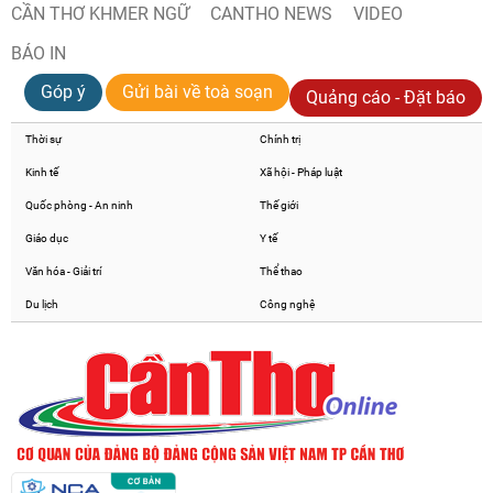
CẦN THƠ KHMER NGỮ
CANTHO NEWS
VIDEO
BÁO IN
Góp ý
Gửi bài về toà soạn
Quảng cáo - Đặt báo
Thời sự
Chính trị
Kinh tế
Xã hội - Pháp luật
Quốc phòng - An ninh
Thế giới
Giáo dục
Y tế
Văn hóa - Giải trí
Thể thao
Du lịch
Công nghệ