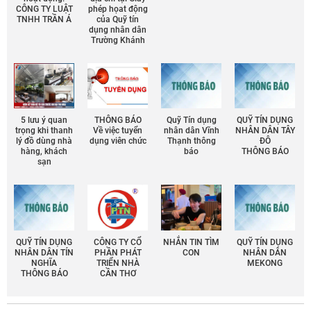
CÔNG TY LUẬT
phép họat động
TNHH TRẦN Á
của Quỹ tín
dụng nhân dân
Trường Khánh
5 lưu ý quan
THÔNG BÁO
Quỹ Tín dụng
QUỸ TÍN DỤNG
trọng khi thanh
Về việc tuyển
nhân dân Vĩnh
NHÂN DÂN TÂY
lý đồ dùng nhà
dụng viên chức
Thạnh thông
ĐÔ
hàng, khách
báo
THÔNG BÁO
sạn
QUỸ TÍN DỤNG
CÔNG TY CỔ
NHẮN TIN TÌM
QUỸ TÍN DỤNG
NHÂN DÂN TÍN
PHẦN PHÁT
CON
NHÂN DÂN
NGHĨA
TRIỂN NHÀ
MEKONG
THÔNG BÁO
CẦN THƠ