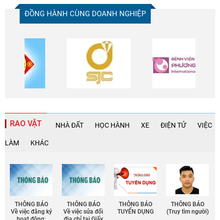
ĐỒNG HÀNH CÙNG DOANH NGHIỆP
RAO VẶT
NHÀ ĐẤT
HỌC HÀNH
XE
ĐIỆN TỬ
VIỆC
LÀM
KHÁC
THÔNG BÁO
THÔNG BÁO
THÔNG BÁO
THÔNG BÁO
Về việc đăng ký
Về việc sửa đổi
TUYỂN DỤNG
(Truy tìm người)
hoạt động:
địa chỉ tại Giấy