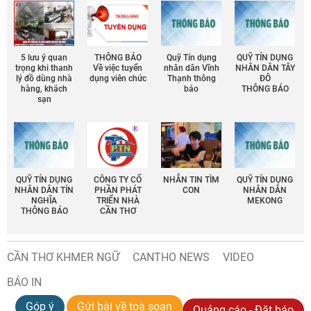
5 lưu ý quan
THÔNG BÁO
Quỹ Tín dụng
QUỸ TÍN DỤNG
trọng khi thanh
Về việc tuyển
nhân dân Vĩnh
NHÂN DÂN TÂY
lý đồ dùng nhà
dụng viên chức
Thạnh thông
ĐÔ
hàng, khách
báo
THÔNG BÁO
sạn
QUỸ TÍN DỤNG
CÔNG TY CỔ
NHẮN TIN TÌM
QUỸ TÍN DỤNG
NHÂN DÂN TÍN
PHẦN PHÁT
CON
NHÂN DÂN
NGHĨA
TRIỂN NHÀ
MEKONG
THÔNG BÁO
CẦN THƠ
CẦN THƠ KHMER NGỮ
CANTHO NEWS
VIDEO
BÁO IN
Góp ý
Gửi bài về toà soạn
Quảng cáo - Đặt báo