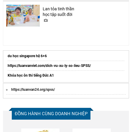
Lan tỏa tinh thần
học tập suốt đời
du học singapore hệ 6+6
https://luanvanviet.com/dich-vu-xu-ly-so-lieu-SPSS/
Khóa học ôn thi tiếng Đức A1
https://luanvan24.org/spss/
ĐỒNG HÀNH CÙNG DOANH NGHIỆP