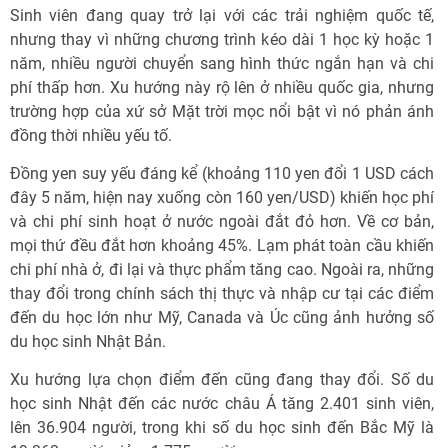
Sinh viên đang quay trở lại với các trải nghiệm quốc tế,
nhưng thay vì những chương trình kéo dài 1 học kỳ hoặc 1
năm, nhiều người chuyển sang hình thức ngắn hạn và chi
phí thấp hơn. Xu hướng này rộ lên ở nhiều quốc gia, nhưng
trường hợp của xứ sở Mặt trời mọc nổi bật vì nó phản ánh
đồng thời nhiều yếu tố.
Đồng yen suy yếu đáng kể (khoảng 110 yen đổi 1 USD cách
đây 5 năm, hiện nay xuống còn 160 yen/USD) khiến học phí
và chi phí sinh hoạt ở nước ngoài đắt đỏ hơn. Về cơ bản,
mọi thứ đều đắt hơn khoảng 45%. Lạm phát toàn cầu khiến
chi phí nhà ở, đi lại và thực phẩm tăng cao. Ngoài ra, những
thay đổi trong chính sách thị thực và nhập cư tại các điểm
đến du học lớn như Mỹ, Canada và Úc cũng ảnh hưởng số
du học sinh Nhật Bản.
Xu hướng lựa chọn điểm đến cũng đang thay đổi. Số du
học sinh Nhật đến các nước châu Á tăng 2.401 sinh viên,
lên 36.904 người, trong khi số du học sinh đến Bắc Mỹ là