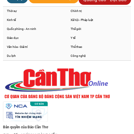
Thời sự
Chính trị
Kinh tế
Xã hội - Pháp luật
Quốc phòng - An ninh
Thế giới
Giáo dục
Y tế
Văn hóa - Giải trí
Thể thao
Du lịch
Công nghệ
Bản quyền của Báo Cần Thơ