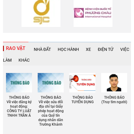
RAO VẶT
NHÀ ĐẤT
HỌC HÀNH
XE
ĐIỆN TỬ
VIỆC
LÀM
KHÁC
THÔNG BÁO
THÔNG BÁO
THÔNG BÁO
THÔNG BÁO
Về việc đăng ký
Về việc sửa đổi
TUYỂN DỤNG
(Truy tìm người)
hoạt động:
địa chỉ tại Giấy
CÔNG TY LUẬT
phép họat động
TNHH TRẦN Á
của Quỹ tín
dụng nhân dân
Trường Khánh