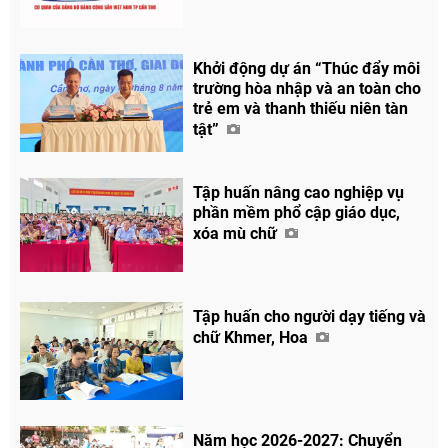
Facebook
Khởi động dự án “Thúc đẩy môi
trường hòa nhập và an toàn cho
trẻ em và thanh thiếu niên tàn
tật”
Tập huấn nâng cao nghiệp vụ
phần mềm phổ cập giáo dục,
xóa mù chữ
Tập huấn cho người dạy tiếng và
chữ Khmer, Hoa
Năm học 2026-2027: Chuyển