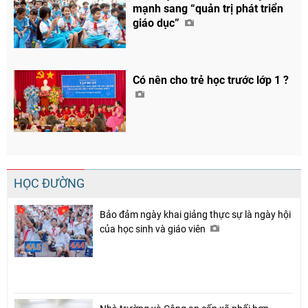
mạnh sang “quản trị phát triển
giáo dục”
Có nên cho trẻ học trước lớp 1 ?
HỌC ĐƯỜNG
Bảo đảm ngày khai giảng thực sự là ngày hội
của học sinh và giáo viên