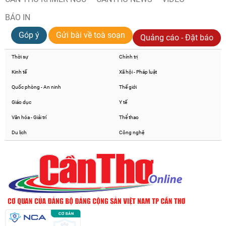
BÁO IN
Góp ý
Gửi bài về toà soạn
Quảng cáo - Đặt báo
Thời sự
Chính trị
Kinh tế
Xã hội - Pháp luật
Quốc phòng - An ninh
Thế giới
Giáo dục
Y tế
Văn hóa - Giải trí
Thể thao
Du lịch
Công nghệ