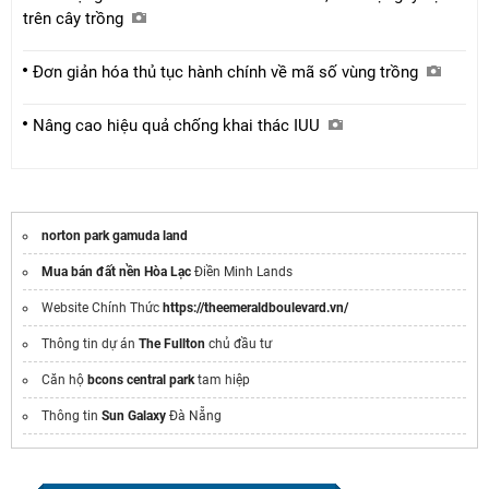
trên cây trồng
Đơn giản hóa thủ tục hành chính về mã số vùng trồng
Nâng cao hiệu quả chống khai thác IUU
norton park gamuda land
Mua bán đất nền Hòa Lạc
Điền Minh Lands
Website Chính Thức
https://theemeraldboulevard.vn/
Thông tin dự án
The Fullton
chủ đầu tư
Căn hộ
bcons central park
tam hiệp
Thông tin
Sun Galaxy
Đà Nẵng