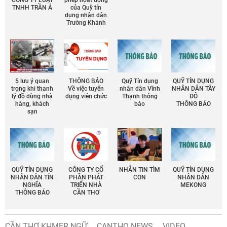
TNHH TRẦN Á
của Quỹ tín
dụng nhân dân
Trường Khánh
5 lưu ý quan
THÔNG BÁO
Quỹ Tín dụng
QUỸ TÍN DỤNG
trọng khi thanh
Về việc tuyển
nhân dân Vĩnh
NHÂN DÂN TÂY
lý đồ dùng nhà
dụng viên chức
Thạnh thông
ĐÔ
hàng, khách
báo
THÔNG BÁO
sạn
QUỸ TÍN DỤNG
CÔNG TY CỔ
NHẮN TIN TÌM
QUỸ TÍN DỤNG
NHÂN DÂN TÍN
PHẦN PHÁT
CON
NHÂN DÂN
NGHĨA
TRIỂN NHÀ
MEKONG
THÔNG BÁO
CẦN THƠ
CẦN THƠ KHMER NGỮ
CANTHO NEWS
VIDEO