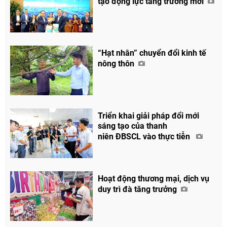
tạo động lực tăng trưởng mới
Chia sẻ
“Hạt nhân” chuyển đổi kinh tế
nông thôn
Facebook
Triển khai giải pháp đổi mới
sáng tạo của thanh
niên ĐBSCL vào thực tiễn
Hoạt động thương mại, dịch vụ
duy trì đà tăng trưởng