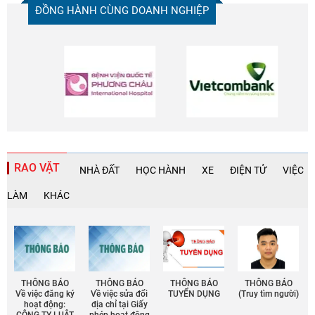
ĐỒNG HÀNH CÙNG DOANH NGHIỆP
RAO VẶT
NHÀ ĐẤT
HỌC HÀNH
XE
ĐIỆN TỬ
VIỆC
LÀM
KHÁC
THÔNG BÁO
THÔNG BÁO
THÔNG BÁO
THÔNG BÁO
Về việc đăng ký
Về việc sửa đổi
TUYỂN DỤNG
(Truy tìm người)
hoạt động:
địa chỉ tại Giấy
CÔNG TY LUẬT
phép họat động