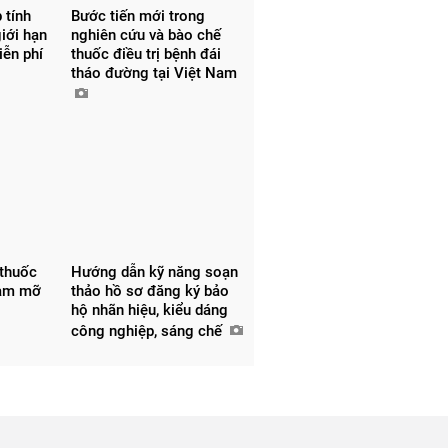
Gửi ý kiến
 tính
Bước tiến mới trong
iới hạn
nghiên cứu và bào chế
iễn phí
thuốc điều trị bệnh đái
tháo đường tại Việt Nam