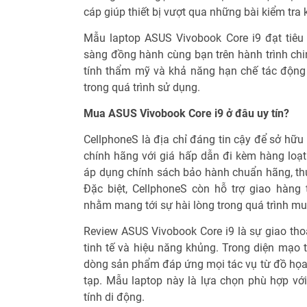
Độ phân giải cao giúp từng chi tiết hiển thị 
thực sắc nét trong mọi góc nhìn. Đặc biệt, 
bạn duy trì hiệu quả làm việc dù đang ở ngoài 
Thiết kế tinh tế song hành cùng kết cấu bền b
Review ASUS Vivobook Core i9 gây ấn tượ
đường nét cắt gọt tinh xảo tạo nên diện mạo
cáp giúp thiết bị vượt qua những bài kiểm tra 
Mẫu laptop ASUS Vivobook Core i9 đạt tiê
sàng đồng hành cùng bạn trên hành trình chi
tính thẩm mỹ và khả năng hạn chế tác động
trong quá trình sử dụng.