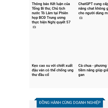
Đọc thêm
Thông báo Kết luận của
ChatGPT cung cấp
Tổng Bí thư, Chủ tịch
năng chat không g
nước Tô Lâm tại Phiên
cho người dùng m
họp BCĐ Trung ương
thực hiện Nghị quyết 57