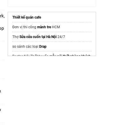
rk,
Thiết kế quán cafe
Đơn vị thi công
mành tre
HCM
op
Thợ
Sửa cửa cuốn tại Hà Nội
24/7
so sánh các loại
Drap
Doctor Nội Thất tư vấn
mẫu nội thất phòng khách
đẹp hiện đại
Một phòng ngủ đẹp và tiện nghi luôn bắt đầu từ
giải pháp
Thiết kế nội thất phòng ngủ Hải Phòng
được Hưng Gia tư vấn theo diện tích, nhu cầu sử
dụng và sở thích của từng gia đình.
n
Gavis
ơ