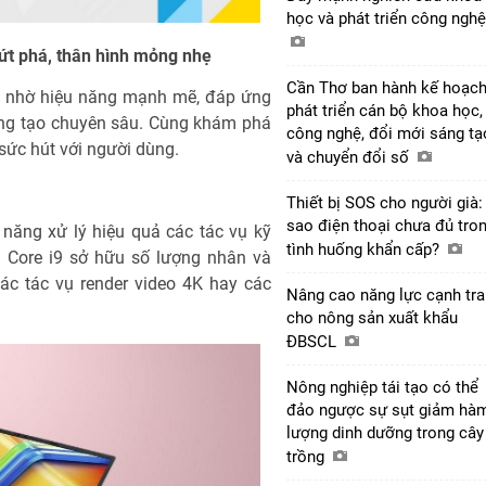
học và phát triển công ngh
ứt phá, thân hình mỏng nhẹ
Cần Thơ ban hành kế hoạc
 nhờ hiệu năng mạnh mẽ, đáp ứng
phát triển cán bộ khoa học,
áng tạo chuyên sâu. Cùng khám phá
công nghệ, đổi mới sáng tạ
sức hút với người dùng.
và chuyển đổi số
Thiết bị SOS cho người già:
sao điện thoại chưa đủ tro
năng xử lý hiệu quả các tác vụ kỹ
tình huống khẩn cấp?
l Core i9 sở hữu số lượng nhân và
ác tác vụ render video 4K hay các
Nâng cao năng lực cạnh tr
cho nông sản xuất khẩu
ĐBSCL
Nông nghiệp tái tạo có thể
đảo ngược sự sụt giảm hà
lượng dinh dưỡng trong cây
trồng