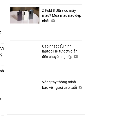
ệ
Z Fold 8 Ultra có mấy
màu? Mua màu nào đẹp
h
nhất
o
Cập nhật cấu hình
 Vì
laptop HP từ đơn giản
ng
đến chuyên nghiệp
anh
Vòng tay thông minh
bảo vệ người cao tuổi
m