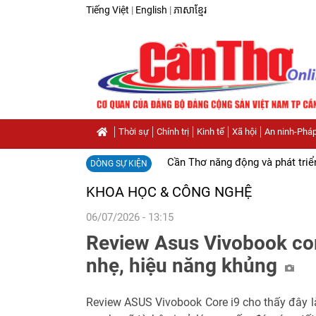
Tiếng Việt
|
English
|
ភាសាខ្មែរ
Thời sự
Chính trị
Kinh tế
Xã hội
An ninh-Pháp
Cần Thơ năng động và phát triể
DÒNG SỰ KIỆN
KHOA HỌC & CÔNG NGHỆ
06/07/2026 - 13:15
Review Asus Vivobook cor
nhẹ, hiệu năng khủng
Review ASUS Vivobook Core i9 cho thấy đây l