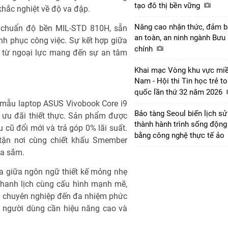
tạo đô thị bền vững
Nâng cao nhận thức, đảm 
an toàn, an ninh ngành Bưu
chính
Khai mạc Vòng khu vực mi
được lột tả tỉ mỉ, mang lại độ chân
Nam - Hội thi Tin học trẻ t
cường độ ánh sáng mạnh mẽ cho phép
quốc lần thứ 32 năm 2026
trời.
Bảo tàng Seoul biến lịch sử
ỉ
thành hành trình sống động
bằng công nghệ thực tế ảo
ng mạnh bởi lớp vỏ cao cấp cùng
 đẳng cấp. Khung máy kết cấu cứng
khắc nghiệt về độ va đập.
u chuẩn độ bền MIL-STD 810H, sẵn
nh phục công việc. Sự kết hợp giữa
 từ ngoại lực mang đến sự an tâm