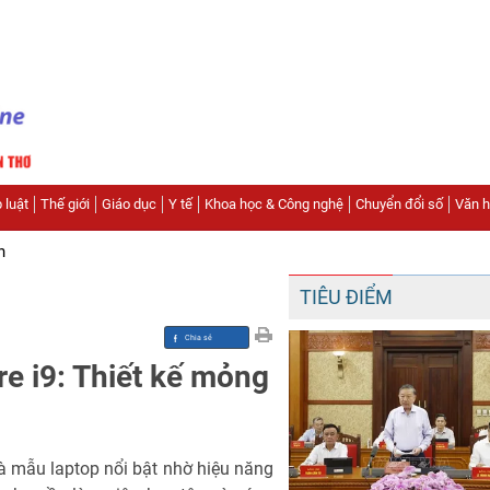
 luật
Thế giới
Giáo dục
Y tế
Khoa học & Công nghệ
Chuyển đổi số
Văn hó
n
TIÊU ĐIỂM
e i9: Thiết kế mỏng
à mẫu laptop nổi bật nhờ hiệu năng