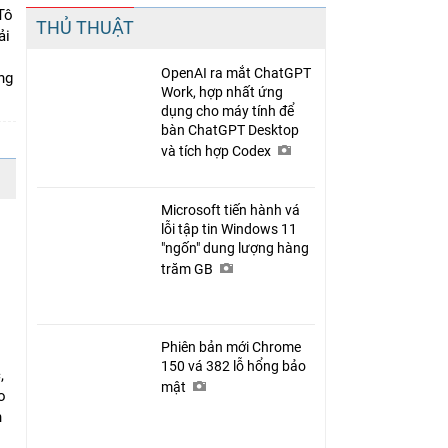
Tô
THỦ THUẬT
ải
OpenAI ra mắt ChatGPT
ng
Work, hợp nhất ứng
dụng cho máy tính để
bàn ChatGPT Desktop
và tích hợp Codex
Microsoft tiến hành vá
lỗi tập tin Windows 11
"ngốn" dung lượng hàng
trăm GB
Phiên bản mới Chrome
150 vá 382 lỗ hổng bảo
,
mật
o
n