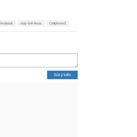
u mẫu laptop ASUS Vivobook Core i9
 ưu đãi thiết thực. Sản phẩm được
cũ đổi mới và trả góp 0% lãi suất.
 tận nơi cùng chiết khấu Smember
ua sắm.
a giữa ngôn ngữ thiết kế mỏng nhẹ
thanh lịch cùng cấu hình mạnh mẽ,
a chuyên nghiệp đến đa nhiệm phức
i người dùng cần hiệu năng cao và
 Vivobook
máy tính Asus
CellphoneS