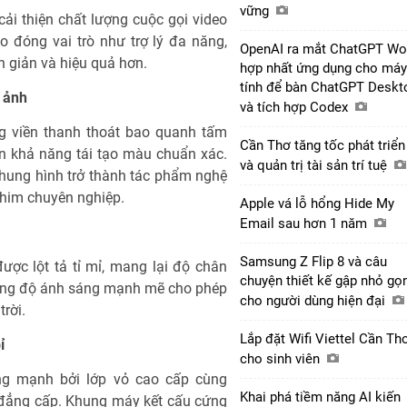
vững
ải thiện chất lượng cuộc gọi video
ạo đóng vai trò như trợ lý đa năng,
OpenAI ra mắt ChatGPT Wo
n giản và hiệu quả hơn.
hợp nhất ứng dụng cho máy
tính để bàn ChatGPT Deskt
 ảnh
và tích hợp Codex
g viền thanh thoát bao quanh tấm
Cần Thơ tăng tốc phát triển
 khả năng tái tạo màu chuẩn xác.
và quản trị tài sản trí tuệ
hung hình trở thành tác phẩm nghệ
phim chuyên nghiệp.
Apple vá lỗ hổng Hide My
Email sau hơn 1 năm
Samsung Z Flip 8 và câu
chuyện thiết kế gập nhỏ gọ
cho người dùng hiện đại
Lắp đặt Wifi Viettel Cần Th
cho sinh viên
Khai phá tiềm năng AI kiến