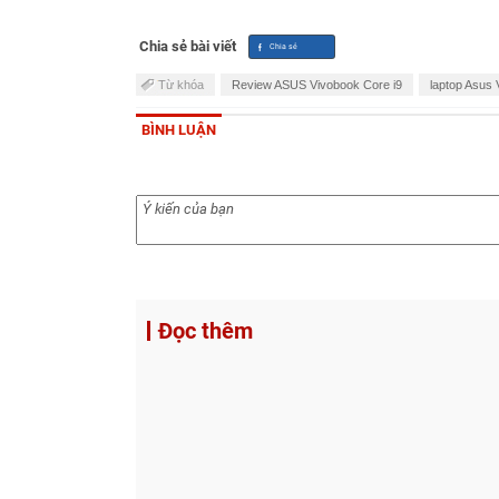
Mua ASUS Vivobook Core i9 ở đâu uy tín?
CellphoneS là địa chỉ đáng tin cậy để sở hữ
chính hãng với giá hấp dẫn đi kèm hàng loạt
áp dụng chính sách bảo hành chuẩn hãng, thu 
Đặc biệt, CellphoneS còn hỗ trợ giao hàng
nhằm mang tới sự hài lòng trong quá trình m
Review ASUS Vivobook Core i9 là sự giao tho
tinh tế và hiệu năng khủng. Trong diện mạo 
dòng sản phẩm đáp ứng mọi tác vụ từ đồ họ
tạp. Mẫu laptop này là lựa chọn phù hợp vớ
tính di động.
Chia sẻ bài viết
Từ khóa
Review ASUS Vivobook Core i9
laptop Asus
BÌNH LUẬN