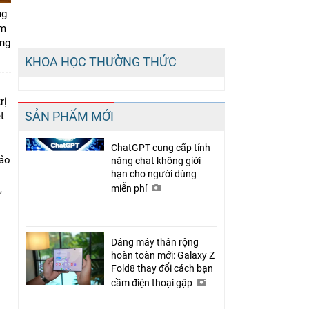
ng
âm
ơng
Chia sẻ
KHOA HỌC THƯỜNG THỨC
Facebook
rị
SẢN PHẨM MỚI
t
ChatGPT cung cấp tính
hảo
năng chat không giới
hạn cho người dùng
,
miễn phí
Dáng máy thân rộng
hoàn toàn mới: Galaxy Z
Fold8 thay đổi cách bạn
cầm điện thoại gập