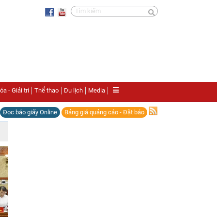
a - Giải trí
Thể thao
Du lịch
Media
Đọc báo giấy Online
Bảng giá quảng cáo - Đặt báo