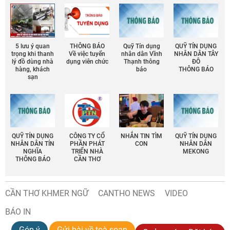
5 lưu ý quan
THÔNG BÁO
Quỹ Tín dụng
QUỸ TÍN DỤNG
trọng khi thanh
Về việc tuyển
nhân dân Vĩnh
NHÂN DÂN TÂY
lý đồ dùng nhà
dụng viên chức
Thạnh thông
ĐÔ
hàng, khách
báo
THÔNG BÁO
sạn
QUỸ TÍN DỤNG
CÔNG TY CỔ
NHẮN TIN TÌM
QUỸ TÍN DỤNG
NHÂN DÂN TÍN
PHẦN PHÁT
CON
NHÂN DÂN
NGHĨA
TRIỂN NHÀ
MEKONG
THÔNG BÁO
CẦN THƠ
CẦN THƠ KHMER NGỮ
CANTHO NEWS
VIDEO
BÁO IN
Góp ý
Gửi bài về toà soạn