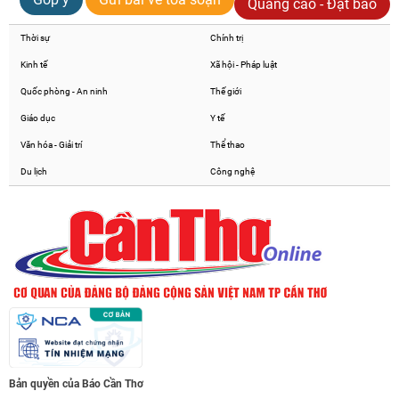
Quảng cáo - Đặt báo
Thời sự
Chính trị
Kinh tế
Xã hội - Pháp luật
Quốc phòng - An ninh
Thế giới
Giáo dục
Y tế
Văn hóa - Giải trí
Thể thao
Du lịch
Công nghệ
Bản quyền của Báo Cần Thơ