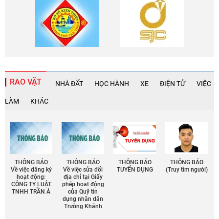
RAO VẶT
NHÀ ĐẤT
HỌC HÀNH
XE
ĐIỆN TỬ
VIỆC
LÀM
KHÁC
THÔNG BÁO
THÔNG BÁO
THÔNG BÁO
THÔNG BÁO
Về việc đăng ký
Về việc sửa đổi
TUYỂN DỤNG
(Truy tìm người)
hoạt động:
địa chỉ tại Giấy
CÔNG TY LUẬT
phép họat động
TNHH TRẦN Á
của Quỹ tín
dụng nhân dân
Trường Khánh