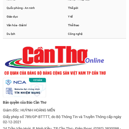
Quốc phòng - An ninh
Thế giới
Giáo dục
Y tế
Văn hóa - Giải trí
Thể thao
Du lịch
Công nghệ
Bản quyền của Báo Cần Thơ
Giám đốc: HUỲNH HOÀNG MẾN
Giấy phép số 789/GP-BTTTT, do Bộ Thông Tin và Truyền Thông cấp ngày
02-12-2021
24 Trần Văn Hoài, P. Ninh Kiều, TP Cần Thơ - Điện thoại: (0292) 3830098 -