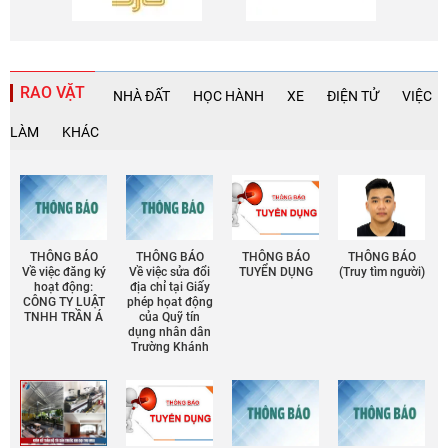
RAO VẶT
NHÀ ĐẤT
HỌC HÀNH
XE
ĐIỆN TỬ
VIỆC
LÀM
KHÁC
THÔNG BÁO
THÔNG BÁO
THÔNG BÁO
THÔNG BÁO
Về việc đăng ký
Về việc sửa đổi
TUYỂN DỤNG
(Truy tìm người)
hoạt động:
địa chỉ tại Giấy
CÔNG TY LUẬT
phép họat động
TNHH TRẦN Á
của Quỹ tín
dụng nhân dân
Trường Khánh