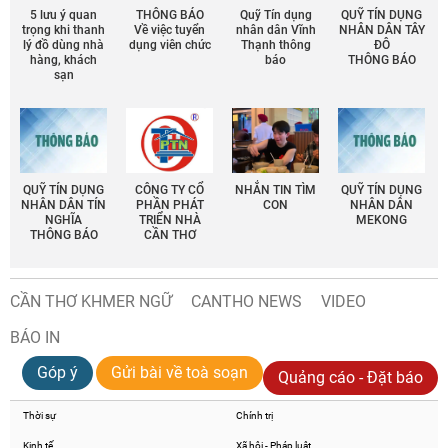
5 lưu ý quan
THÔNG BÁO
Quỹ Tín dụng
QUỸ TÍN DỤNG
trọng khi thanh
Về việc tuyển
nhân dân Vĩnh
NHÂN DÂN TÂY
lý đồ dùng nhà
dụng viên chức
Thạnh thông
ĐÔ
hàng, khách
báo
THÔNG BÁO
sạn
QUỸ TÍN DỤNG
CÔNG TY CỔ
NHẮN TIN TÌM
QUỸ TÍN DỤNG
NHÂN DÂN TÍN
PHẦN PHÁT
CON
NHÂN DÂN
NGHĨA
TRIỂN NHÀ
MEKONG
THÔNG BÁO
CẦN THƠ
CẦN THƠ KHMER NGỮ
CANTHO NEWS
VIDEO
BÁO IN
Góp ý
Gửi bài về toà soạn
Quảng cáo - Đặt báo
Thời sự
Chính trị
Kinh tế
Xã hội - Pháp luật