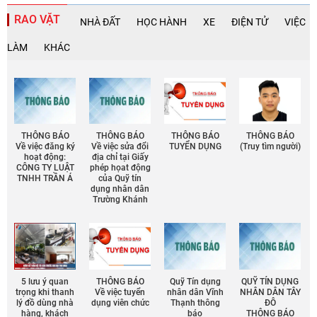
RAO VẶT
NHÀ ĐẤT
HỌC HÀNH
XE
ĐIỆN TỬ
VIỆC
LÀM
KHÁC
THÔNG BÁO
THÔNG BÁO
THÔNG BÁO
THÔNG BÁO
Về việc đăng ký
Về việc sửa đổi
TUYỂN DỤNG
(Truy tìm người)
hoạt động:
địa chỉ tại Giấy
CÔNG TY LUẬT
phép họat động
TNHH TRẦN Á
của Quỹ tín
dụng nhân dân
Trường Khánh
5 lưu ý quan
THÔNG BÁO
Quỹ Tín dụng
QUỸ TÍN DỤNG
trọng khi thanh
Về việc tuyển
nhân dân Vĩnh
NHÂN DÂN TÂY
lý đồ dùng nhà
dụng viên chức
Thạnh thông
ĐÔ
hàng, khách
báo
THÔNG BÁO