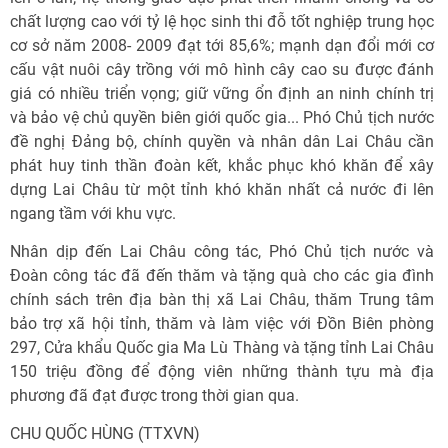
chất lượng cao với tỷ lệ học sinh thi đỗ tốt nghiệp trung học
cơ sở năm 2008- 2009 đạt tới 85,6%; mạnh dạn đổi mới cơ
cấu vật nuôi cây trồng với mô hình cây cao su được đánh
giá có nhiều triển vọng; giữ vững ổn định an ninh chính trị
và bảo vệ chủ quyền biên giới quốc gia... Phó Chủ tịch nước
đề nghị Đảng bộ, chính quyền và nhân dân Lai Châu cần
phát huy tinh thần đoàn kết, khắc phục khó khăn để xây
dựng Lai Châu từ một tỉnh khó khăn nhất cả nước đi lên
ngang tầm với khu vực.
Nhân dịp đến Lai Châu công tác, Phó Chủ tịch nước và
Đoàn công tác đã đến thăm và tặng quà cho các gia đình
chính sách trên địa bàn thị xã Lai Châu, thăm Trung tâm
bảo trợ xã hội tỉnh, thăm và làm việc với Đồn Biên phòng
297, Cửa khẩu Quốc gia Ma Lù Thàng và tặng tỉnh Lai Châu
150 triệu đồng để động viên những thành tựu mà địa
phương đã đạt được trong thời gian qua.
CHU QUỐC HÙNG (TTXVN)