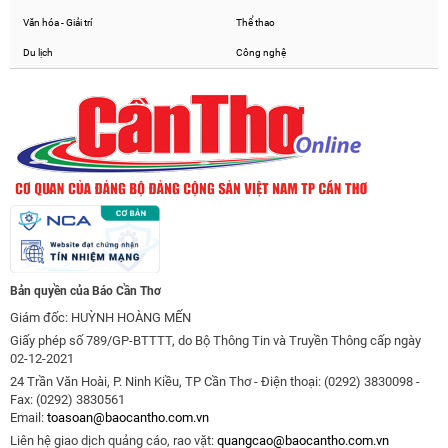
Văn hóa - Giải trí
Thể thao
Du lịch
Công nghệ
Bản quyền của Báo Cần Thơ
Giám đốc: HUỲNH HOÀNG MẾN
Giấy phép số 789/GP-BTTTT, do Bộ Thông Tin và Truyền Thông cấp ngày
02-12-2021
24 Trần Văn Hoài, P. Ninh Kiều, TP Cần Thơ - Điện thoại: (0292) 3830098 -
Fax: (0292) 3830561
Email:
toasoan@baocantho.com.vn
Liên hệ giao dịch quảng cáo, rao vặt:
quangcao@baocantho.com.vn