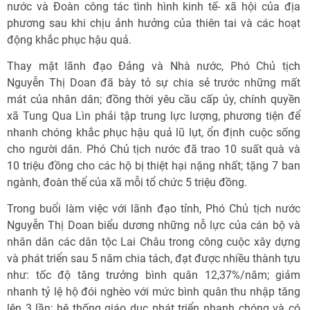
nước và Đoàn công tác tình hình kinh tế- xã hội của địa
phương sau khi chịu ảnh hưởng của thiên tai và các hoạt
động khắc phục hậu quả.
Thay mặt lãnh đạo Đảng và Nhà nước, Phó Chủ tịch
Nguyễn Thị Doan đã bày tỏ sự chia sẻ trước những mất
mát của nhân dân; đồng thời yêu cầu cấp ủy, chính quyền
xã Tung Qua Lìn phải tập trung lực lượng, phương tiện để
nhanh chóng khắc phục hậu quả lũ lụt, ổn định cuộc sống
cho người dân. Phó Chủ tịch nước đã trao 10 suất quà và
10 triệu đồng cho các hộ bị thiệt hại nặng nhất; tặng 7 ban
ngành, đoàn thể của xã mỗi tổ chức 5 triệu đồng.
Trong buổi làm việc với lãnh đạo tỉnh, Phó Chủ tịch nước
Nguyễn Thị Doan biểu dương những nỗ lực của cán bộ và
nhân dân các dân tộc Lai Châu trong công cuộc xây dựng
và phát triển sau 5 năm chia tách, đạt được nhiều thành tựu
như: tốc độ tăng trưởng bình quân 12,37%/năm; giảm
nhanh tỷ lệ hộ đói nghèo với mức bình quân thu nhập tăng
lên 3 lần; hệ thống giáo dục phát triển nhanh chóng và có