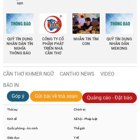
sạn
QUỸ TÍN DỤNG
CÔNG TY CỔ
NHẮN TIN TÌM
QUỸ TÍN DỤNG
NHÂN DÂN TÍN
PHẦN PHÁT
CON
NHÂN DÂN
NGHĨA
TRIỂN NHÀ
MEKONG
THÔNG BÁO
CẦN THƠ
CẦN THƠ KHMER NGỮ
CANTHO NEWS
VIDEO
BÁO IN
Góp ý
Gửi bài về toà soạn
Quảng cáo - Đặt báo
Thời sự
Chính trị
Kinh tế
Xã hội - Pháp luật
Quốc phòng - An ninh
Thế giới
Giáo dục
Y tế