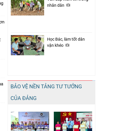
ng
nhân dân
đơn
i
Học Bác, làm tốt dân
ỉ
vận khéo
ua
BẢO VỆ NỀN TẢNG TƯ TƯỞNG
CỦA ĐẢNG
1