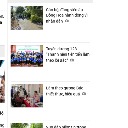
Cán bộ, đảng viên ấp
Đông Hòa hành động vì
ên,
nhân dân
ia
Tuyên dương 123
“Thanh niên tiên tiến làm
theo lời Bác”
Làm theo gương Bác
thiết thực, hiệu quả
độ
ung
Vun đắp niềm tin trong