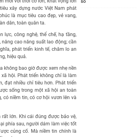
n mới với thời cơ lớn, khát vọng lớn
số
 tiêu xây dựng nước Việt Nam phát
phúc là mục tiêu cao đẹp, vẻ vang,
oàn dân, toàn quân ta.
 lực, công nghệ, thể chế, hạ tầng,
ố, nâng cao năng suất lao động; cần
ĩa, phát triển kinh tế, chăm lo an
ng, hiệu quả.
ta không bao giờ được xem nhẹ nền
xã hội. Phát triển không chỉ là làm
, đạt nhiều chỉ tiêu hơn. Phát triển
ược sống trong một xã hội an toàn
 có niềm tin, có cơ hội vươn lên và
ển rất lớn. Khi cái đúng được bảo vệ,
lại phía sau, người dám làm việc tốt
được củng cố. Mà niềm tin chính là