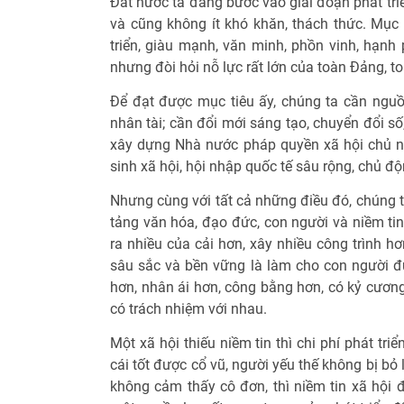
Đất nước ta đang bước vào giai đoạn phát triể
và cũng không ít khó khăn, thách thức. Mục
triển, giàu mạnh, văn minh, phồn vinh, hạnh 
nhưng đòi hỏi nỗ lực rất lớn của toàn Đảng, t
Để đạt được mục tiêu ấy, chúng ta cần nguồn
nhân tài; cần đổi mới sáng tạo, chuyển đổi s
xây dựng Nhà nước pháp quyền xã hội chủ ngh
sinh xã hội, hội nhập quốc tế sâu rộng, chủ độ
Nhưng cùng với tất cả những điều đó, chúng 
tảng văn hóa, đạo đức, con người và niềm tin 
ra nhiều của cải hơn, xây nhiều công trình hơn
sâu sắc và bền vững là làm cho con người đ
hơn, nhân ái hơn, công bằng hơn, có kỷ cương,
có trách nhiệm với nhau.
Một xã hội thiếu niềm tin thì chi phí phát tri
cái tốt được cổ vũ, người yếu thế không bị bỏ 
không cảm thấy cô đơn, thì niềm tin xã hội 