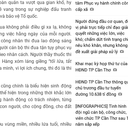
toàn quân ta vượt qua gian khổ, hy
tâm Phục vụ hành chính cô
ẻ vang trong sự nghiệp đấu tranh
cấp xã
 và bảo vệ Tổ quốc.
Người đứng đầu cơ quan, 
ua không phải điều gì xa lạ, không
vị phải trực tiếp chỉ đạo giả
quyết những việc lớn, việc
ông việc hằng ngày của mỗi người.
khó; chấm dứt tình trạng ch
i công nhân thi đua lao động sáng
nêu khó khăn, nhưng không
gười cán bộ thi đua tận tụy phục vụ
đề xuất giải pháp xử lý
ieo nhân cách. Người thầy thuốc thi
. Hàng xóm láng giềng
“tối lửa, tắt
Khai mạc kỳ họp thứ tư của
ình, vì lợi ích chung, thì đó là thi
HĐND TP Cần Thơ
HĐND TP Cần Thơ thông q
 cũng chính là biểu hiện sinh động
chủ trương đầu tư tuyến
thể hiện trong những thời khắc lớn
đường 10.638 tỉ đồng
ng hành động có trách nhiệm, từng
[INFOGRAPHICS] Tình hình
 con người, cho cộng đồng, cho đất
đội ngũ cán bộ, công chức,
viên chức TP Cần Thơ sau 
 vùng miền, nhiều lứa tuổi, nhiều
năm sắp xếp