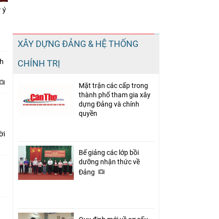
 ý
Chia sẻ
XÂY DỰNG ĐẢNG & HỆ THỐNG
Facebook
h
CHÍNH TRỊ
Mặt trận các cấp trong
thành phố tham gia xây
dựng Đảng và chính
quyền
ười
Bế giảng các lớp bồi
dưỡng nhận thức về
Đảng