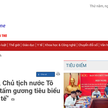
Thứ năm, n
 luật
Thế giới
Giáo dục
Y tế
Khoa học & Công nghệ
Chuyển đổi số
Văn hó
n
TIÊU ĐIỂM
, Chủ tịch nước Tô
 tấm gương tiêu biểu
 tế"