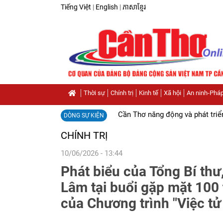
Tiếng Việt
|
English
|
ភាសាខ្មែរ
Thời sự
Chính trị
Kinh tế
Xã hội
An ninh-Pháp
Cần Thơ năng động và phát triể
DÒNG SỰ KIỆN
CHÍNH TRỊ
10/06/2026 - 13:44
Phát biểu của Tổng Bí thư
Lâm tại buổi gặp mặt 100
của Chương trình "Việc tử