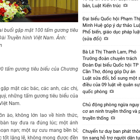
bản, Luật Kiến trúc
Đại biểu Quốc hội Phạm Th
Minh Huệ góp ý dự thảo Lu
tại buổi gặp mặt 100 tấm gương tiêu
Phổ biến, giáo dục pháp luậ
 Đài Truyền hình Việt Nam. Ảnh:
(sửa đổi)
n
Bà Lê Thị Thanh Lam, Phó
Trưởng đoàn chuyên trách
Đoàn Đại biểu Quốc hội TP
100 tấm gương tiêu biểu của Chương
Cần Thơ, đóng góp Dự án
Luật sửa đổi, bổ sung một 
điều của 09 luật về quân sự
gặp mặt các bác, các anh, các chị,
quốc phòng
uý, những tấm gương tiêu biểu của
 Việt Nam.
Chủ động phòng ngừa nguy
cơ an ninh truyền thống và 
n ào, không lớn lao về hình thức,
truyền thống
 bàn tay đưa ra đúng lúc; một ánh
hoạn nạn; một sự cưu mang bền bỉ;
Chuyển tư duy ban phát thô
 tốt lặng lẽ, không mong được đền
tin sang hỗ trợ người dân t