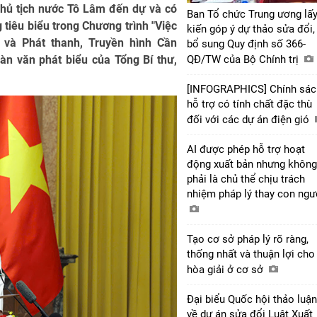
 Chủ tịch nước Tô Lâm đến dự và có
Ban Tổ chức Trung ương lấy
 tiêu biểu trong Chương trình "Việc
kiến góp ý dự thảo sửa đổi,
 và Phát thanh, Truyền hình Cần
bổ sung Quy định số 366-
oàn văn phát biểu của Tổng Bí thư,
QĐ/TW của Bộ Chính trị
[INFOGRAPHICS] Chính sác
hỗ trợ có tính chất đặc thù
đối với các dự án điện gió
AI được phép hỗ trợ hoạt
động xuất bản nhưng không
phải là chủ thể chịu trách
nhiệm pháp lý thay con ng
Tạo cơ sở pháp lý rõ ràng,
thống nhất và thuận lợi cho
hòa giải ở cơ sở
Đại biểu Quốc hội thảo luận
về dự án sửa đổi Luật Xuất