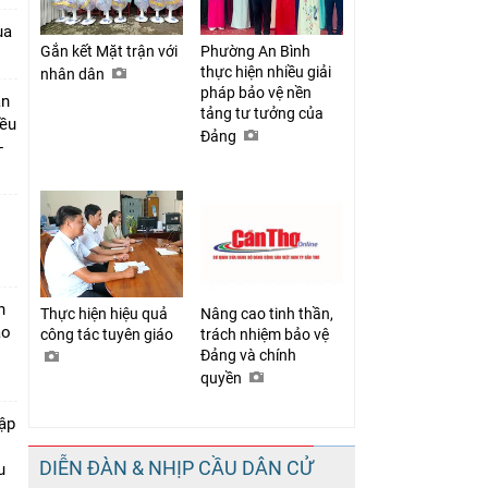
ua
Gắn kết Mặt trận với
Phường An Bình
thực hiện nhiều giải
nhân dân
pháp bảo vệ nền
ần
tảng tư tưởng của
iều
Đảng
-
h
Thực hiện hiệu quả
Nâng cao tinh thần,
ào
công tác tuyên giáo
trách nhiệm bảo vệ
Đảng và chính
quyền
tập
DIỄN ĐÀN & NHỊP CẦU DÂN CỬ
u