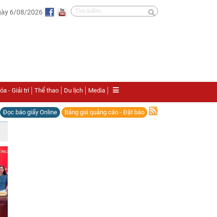
gày 6/08/2026
a - Giải trí
Thể thao
Du lịch
Media
Đọc báo giấy Online
Bảng giá quảng cáo - Đặt báo