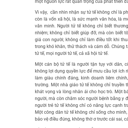
một nguồn lực rất quan trọng của phát triển đ
Vì vậy, cần nhìn nhận sự tử tế không chỉ là 
còn là vốn xã hội, là sức mạnh văn hóa, là 
văn minh. Người tử tế không chỉ biết thương
nhiệm; không chỉ biết giúp đỡ, mà còn biết t
giá con người; không chỉ làm điều tốt khi th
trong khó khăn, thử thách và cám dỗ. Chúng ta
tử tế, mọi người tử tế, cả xã hội tử tế.
Một cán bộ tử tế là người tận tụy với dân, 
không lợi dụng quyền lực để mưu cầu lợi ích r
làm giàu chính đáng, kinh doanh liêm chính,
trường. Một nhà giáo tử tế không chỉ truyền t
khát vọng và lòng nhân ái cho học trò. Một b
người, mà còn chăm sóc người bệnh bằng y đứ
người trẻ tử tế không chỉ có năng lực cạnh t
Một công dân tử tế không chỉ sống cho mình, 
bảo vệ điều đúng, không thờ ơ trước cái sai, cá