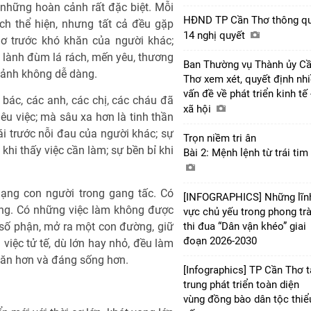
những hoàn cảnh rất đặc biệt. Mỗi
HĐND TP Cần Thơ thông q
ch thể hiện, nhưng tất cả đều gặp
14 nghị quyết
ơ trước khó khăn của người khác;
 lành đùm lá rách, mến yêu, thương
Ban Thường vụ Thành ủy C
cảnh không dễ dàng.
Thơ xem xét, quyết định nh
vấn đề về phát triển kinh tế 
bác, các anh, các chị, các cháu đã
xã hội
u việc; mà sâu xa hơn là tinh thần
i trước nỗi đau của người khác; sự
Trọn niềm tri ân
khi thấy việc cần làm; sự bền bỉ khi
Bài 2: Mệnh lệnh từ trái tim
mạng con người trong gang tấc. Có
[INFOGRAPHICS] Những lĩn
ng. Có những việc làm không được
vực chủ yếu trong phong tr
thi đua “Dân vận khéo” giai
số phận, mở ra một con đường, giữ
đoạn 2026-2030
 việc tử tế, dù lớn hay nhỏ, đều làm
 văn hơn và đáng sống hơn.
[Infographics] TP Cần Thơ 
trung phát triển toàn diện
vùng đồng bào dân tộc thiể