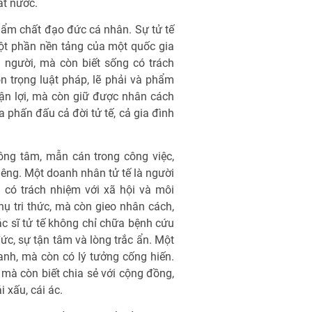
ất nước.
phẩm chất đạo đức cá nhân. Sự tử tế
một phần nền tảng của một quốc gia
 người, mà còn biết sống có trách
ôn trọng luật pháp, lẽ phải và phẩm
uận lợi, mà còn giữ được nhân cách
 phấn đấu cả đời tử tế, cả gia đình
công tâm, mẫn cán trong công việc,
iêng. Một doanh nhân tử tế là người
 có trách nhiệm với xã hội và môi
hụ tri thức, mà còn gieo nhân cách,
ác sĩ tử tế không chỉ chữa bệnh cứu
c, sự tận tâm và lòng trắc ẩn. Một
ranh, mà còn có lý tưởng cống hiến.
mà còn biết chia sẻ với cộng đồng,
i xấu, cái ác.