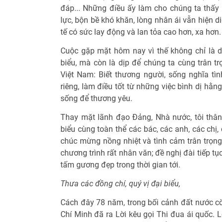
đáp... Những điều ấy làm cho chúng ta thấy 
lực, bộn bề khó khăn, lòng nhân ái vẫn hiện d
tế có sức lay động và lan tỏa cao hơn, xa hơn.
Cuộc gặp mặt hôm nay vì thế không chỉ là 
biểu, mà còn là dịp để chúng ta cùng trân tr
Việt Nam: Biết thương người, sống nghĩa tình,
riêng, làm điều tốt từ những việc bình dị hằn
sống để thương yêu.
Thay mặt lãnh đạo Đảng, Nhà nước, tôi thân á
biểu cùng toàn thể các bác, các anh, các chị, 
chúc mừng nồng nhiệt và tình cảm trân trọ
chương trình rất nhân văn; đề nghị đài tiếp t
tấm gương đẹp trong thời gian tới.
Thưa các đồng chí, quý vị đại biểu,
Cách đây 78 năm, trong bối cảnh đất nước c
Chí Minh đã ra Lời kêu gọi Thi đua ái quốc. L