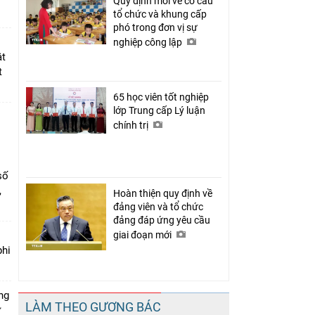
Quy định mới về cơ cấu
tổ chức và khung cấp
phó trong đơn vị sự
ị
nghiệp công lập
ật
t
65 học viên tốt nghiệp
lớp Trung cấp Lý luận
chính trị
số
,
Hoàn thiện quy định về
đảng viên và tổ chức
đảng đáp ứng yêu cầu
giai đoạn mới
phi
ng
LÀM THEO GƯƠNG BÁC
ự