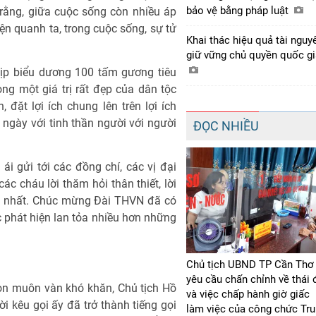
bảo vệ bằng pháp luật
rằng, giữa cuộc sống còn nhiều áp
iện quanh ta, trong cuộc sống, sự tử
Khai thác hiệu quả tài nguy
giữ vững chủ quyền quốc g
dịp biểu dương 100 tấm gương tiêu
ọng một giá trị rất đẹp của dân tộc
 đặt lợi ích chung lên trên lợi ích
g ngày với tinh thần người với người
ĐỌC NHIỀU
i gửi tới các đồng chí, các vị đại
các cháu lời thăm hỏi thân thiết, lời
ng nhất. Chúc mừng Đài THVN đã có
ục phát hiện lan tỏa nhiều hơn những
Chủ tịch UBND TP Cần Thơ
yêu cầu chấn chỉnh về thái 
òn muôn vàn khó khăn, Chủ tịch Hồ
và việc chấp hành giờ giấc
ời kêu gọi ấy đã trở thành tiếng gọi
làm việc của công chức Tr