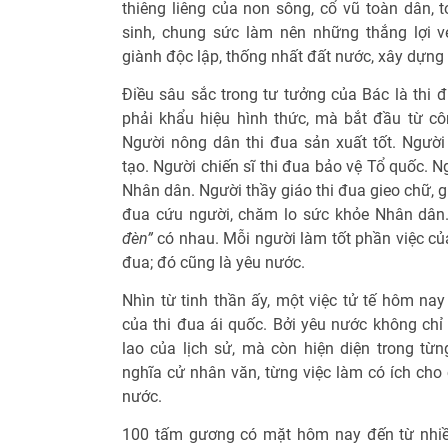
thiêng liêng của non sông, cổ vũ toàn dân, 
sinh, chung sức làm nên những thắng lợi v
giành độc lập, thống nhất đất nước, xây dựng
Điều sâu sắc trong tư tưởng của Bác là thi đ
phải khẩu hiệu hình thức, mà bắt đầu từ c
Người nông dân thi đua sản xuất tốt. Ngườ
tạo. Người chiến sĩ thi đua bảo vệ Tổ quốc. N
Nhân dân. Người thầy giáo thi đua gieo chữ, g
đua cứu người, chăm lo sức khỏe Nhân dân
đèn”
có nhau. Mỗi người làm tốt phần việc của m
đua; đó cũng là yêu nước.
Nhìn từ tinh thần ấy, một việc tử tế hôm nay
của thi đua ái quốc. Bởi yêu nước không chỉ 
lao của lịch sử, mà còn hiện diện trong từ
nghĩa cử nhân văn, từng việc làm có ích cho
nước.
100 tấm gương có mặt hôm nay đến từ nhiều