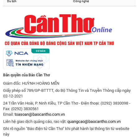
Du lịch
Công nghệ
Bản quyền của Báo Cần Thơ
Giám đốc: HUỲNH HOÀNG MẾN
Giấy phép số 789/GP-BTTTT, do Bộ Thông Tin và Truyền Thông cấp ngày
02-12-2021
24 Trần Văn Hoài, P. Ninh Kiều, TP Cần Thơ - Điện thoại: (0292) 3830098 -
Fax: (0292) 3830561
Email:
toasoan@baocantho.com.vn
Liên hệ giao dịch quảng cáo, rao vặt:
quangcao@baocantho.com.vn
Ghi rõ nguồn "Báo điện tử Cần Thơ" khi phát hành lại thông tin từ website
này