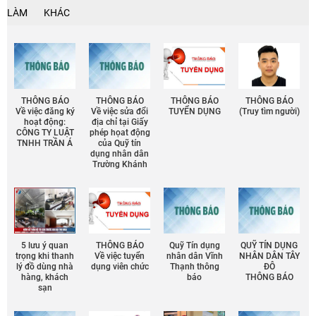
LÀM
KHÁC
THÔNG BÁO
THÔNG BÁO
THÔNG BÁO
THÔNG BÁO
Về việc đăng ký
Về việc sửa đổi
TUYỂN DỤNG
(Truy tìm người)
hoạt động:
địa chỉ tại Giấy
CÔNG TY LUẬT
phép họat động
TNHH TRẦN Á
của Quỹ tín
dụng nhân dân
Trường Khánh
5 lưu ý quan
THÔNG BÁO
Quỹ Tín dụng
QUỸ TÍN DỤNG
trọng khi thanh
Về việc tuyển
nhân dân Vĩnh
NHÂN DÂN TÂY
lý đồ dùng nhà
dụng viên chức
Thạnh thông
ĐÔ
hàng, khách
báo
THÔNG BÁO
sạn