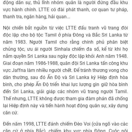
động dân sự, thủ lĩnh nhóm quân là người đứng đầu khu
vực hành chính. LTTE có đài phát thanh, cơ quan tư pháp,
thanh tra, ngân hàng, hải quan...
Nội chiến bắt nguồn từ việc LTTE đấu tranh vũ trang đòi
độc lập cho bộ tộc Tamil ở phía Đông và Bắc Sri Lanka từ
năm 1983. Người Tamil cho rằng chính phủ phân biệt
chủng tộc, ưu ái người Sinhala chiếm đa số, kể từ khi họ
nắm quyền Sri Lanka sau ngày độc lập khỏi Anh năm 1948.
Giai đoạn năm 1986-1988, quân đội Sri Lanka tấn công khu
vực Jaffna làm nhiều người chết. Để tránh thương vong cho
dân thường, sau đó Ấn Độ và Sri Lanka ký Hiệp định hòa
bình, cho phép Ấn Độ triển khai lực lượng gìn giữ hòa bình
đến Sri Lanka, giải giáp các nhóm vũ trang người Tamil.
Thế nhưng, LTTE không được tham gia đàm phán đã chống
lại Hiệp định này và tiến hành hoạt động quân sự, xây dựng
căn cứ.
Đến năm 1998, LTTE đánh chiếm Đèo Voi (cửa ngõ vào các
căn cứ ở phía Bắc), chiếm khu vực phía Đông. Cuộc nội