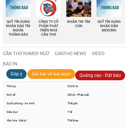
QUỸ TÍN DỤNG
CÔNG TY CỔ
NHẮN TIN TÌM
QUỸ TÍN DỤNG
NHÂN DÂN TÍN
PHẦN PHÁT
CON
NHÂN DÂN
NGHĨA
TRIỂN NHÀ
MEKONG
THÔNG BÁO
CẦN THƠ
CẦN THƠ KHMER NGỮ
CANTHO NEWS
VIDEO
BÁO IN
Góp ý
Gửi bài về toà soạn
Quảng cáo - Đặt báo
Thời sự
Chính trị
Kinh tế
Xã hội - Pháp luật
Quốc phòng - An ninh
Thế giới
Giáo dục
Y tế
Văn hóa - Giải trí
Thể thao