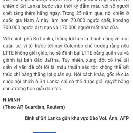
chiến ở Sri Lanka bước vào thời kỳ đẫm máu với số người
chết tăng thêm hằng ngày. Trong 25 năm qua, nội chiến ở
quốc gia Nam Á này làm hơn 70.000 người chết, khoảng
700.000 người đi tị nạn và 170.000 người mất nhà cửa.
Với chính phủ Sri Lanka, thắng lợi trên là thành công về mặt
quân sự, vì từ trước tới nay Colombo chủ trương rằng nếu
LTTE không giải giáp, họ sẽ đánh bại LTTE bằng quân sự và
giành lại bán đảo Jaffna. Tuy nhiên, xung đột có thể tái
diễn vì vấn đề cốt lõi là mâu thuẫn sắc tộc không thể kết
thúc chỉ bằng thắng lợi quân sự. Nói cách khác, gốc rễ của
cuộc nội chiến ở Sri Lanka chỉ có thể được giải quyết bằng
con đường hòa giải dân tộc.
N.MINH
(Theo AP, Guardian, Reuters)
Binh sĩ Sri Lanka gần khu vực Đèo Voi. Ảnh: AFP