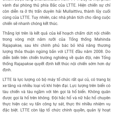
vành đai phòng thủ phía Bắc của LTTE. Hiện chiến sự chỉ
còn diễn ra ở thị trấn duyên hải Mullaittivu, thành lũy cuối
cùng của LTTE. Tuy nhiên, các nhà phân tích cho rằng cuộc
chiến sẽ nhanh chóng kết thúc.
Thắng lợi trên là kết quả của kế hoạch chấm dứt nội chiến
trong vòng một năm rưỡi của Tổng thống Mahinda
Rajapakse, sau khi chính phủ bác bỏ khả năng thương
lượng thỏa thuận ngừng bắn với LTTE đầu năm 2008. Do
diễn biến trên chiến trường nghiêng về quân đội, nên Tổng
thống Rajapakse quyết định kết thúc nội chiến sớm hơn dự
định.
LTTE là lực lượng có bộ máy tổ chức rất qui củ, có trang bị
xe tăng và nhiều loại vũ khí hiện đại. Lực lượng trên biển có
tàu chiến và tàu ngầm với tên gọi là hổ biển. Không quân
được gọi là hổ trên không. Đội hắc hổ và nữ hắc hổ chuyên
thực hiện các vụ tấn công tự sát, thực thi nhiều nhiệm vụ
đặc biệt. LTTE còn lập tổ chức chính quyền, quản lý hoạt