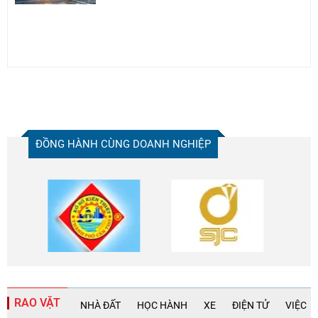
ĐỒNG HÀNH CÙNG DOANH NGHIỆP
RAO VẶT
NHÀ ĐẤT
HỌC HÀNH
XE
ĐIỆN TỬ
VIỆC