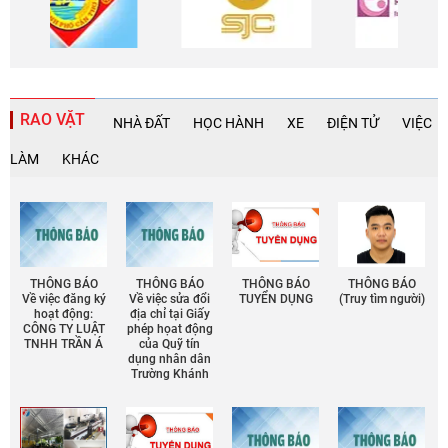
RAO VẶT
NHÀ ĐẤT
HỌC HÀNH
XE
ĐIỆN TỬ
VIỆC
LÀM
KHÁC
THÔNG BÁO
THÔNG BÁO
THÔNG BÁO
THÔNG BÁO
Về việc đăng ký
Về việc sửa đổi
TUYỂN DỤNG
(Truy tìm người)
hoạt động:
địa chỉ tại Giấy
CÔNG TY LUẬT
phép họat động
TNHH TRẦN Á
của Quỹ tín
dụng nhân dân
Trường Khánh