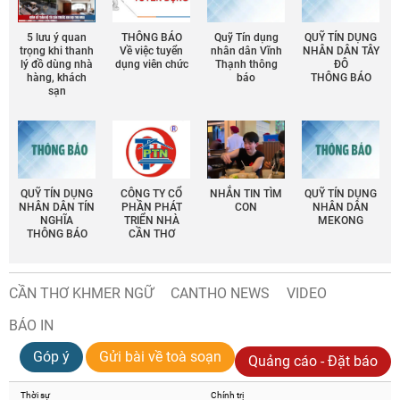
5 lưu ý quan
THÔNG BÁO
Quỹ Tín dụng
QUỸ TÍN DỤNG
trọng khi thanh
Về việc tuyển
nhân dân Vĩnh
NHÂN DÂN TÂY
lý đồ dùng nhà
dụng viên chức
Thạnh thông
ĐÔ
hàng, khách
báo
THÔNG BÁO
sạn
QUỸ TÍN DỤNG
CÔNG TY CỔ
NHẮN TIN TÌM
QUỸ TÍN DỤNG
NHÂN DÂN TÍN
PHẦN PHÁT
CON
NHÂN DÂN
NGHĨA
TRIỂN NHÀ
MEKONG
THÔNG BÁO
CẦN THƠ
CẦN THƠ KHMER NGỮ
CANTHO NEWS
VIDEO
BÁO IN
Góp ý
Gửi bài về toà soạn
Quảng cáo - Đặt báo
Thời sự
Chính trị