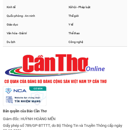
Kinh tế
Xã hội - Pháp luật
Quốc phòng - An ninh
Thế giới
Giáo dục
Y tế
Văn hóa - Giải trí
Thể thao
Du lịch
Công nghệ
Bản quyền của Báo Cần Thơ
Giám đốc: HUỲNH HOÀNG MẾN
Giấy phép số 789/GP-BTTTT, do Bộ Thông Tin và Truyền Thông cấp ngày