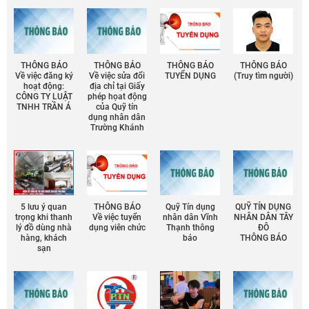
THÔNG BÁO
THÔNG BÁO
THÔNG BÁO
THÔNG BÁO
Về việc đăng ký
Về việc sửa đổi
TUYỂN DỤNG
(Truy tìm người)
hoạt động:
địa chỉ tại Giấy
CÔNG TY LUẬT
phép họat động
TNHH TRẦN Á
của Quỹ tín
dụng nhân dân
Trường Khánh
5 lưu ý quan
THÔNG BÁO
Quỹ Tín dụng
QUỸ TÍN DỤNG
trọng khi thanh
Về việc tuyển
nhân dân Vĩnh
NHÂN DÂN TÂY
lý đồ dùng nhà
dụng viên chức
Thạnh thông
ĐÔ
hàng, khách
báo
THÔNG BÁO
sạn