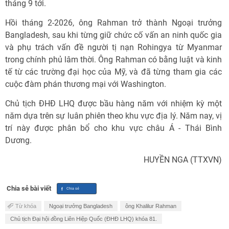
tháng 9 tới.
Hồi tháng 2-2026, ông Rahman trở thành Ngoại trưởng
Bangladesh, sau khi từng giữ chức cố vấn an ninh quốc gia
và phụ trách vấn đề người tị nạn Rohingya từ Myanmar
trong chính phủ lâm thời. Ông Rahman có bằng luật và kinh
tế từ các trường đại học của Mỹ, và đã từng tham gia các
cuộc đàm phán thương mại với Washington.
Chủ tịch ĐHĐ LHQ được bầu hàng năm với nhiệm kỳ một
năm dựa trên sự luân phiên theo khu vực địa lý. Năm nay, vị
trí này được phân bổ cho khu vực châu Á - Thái Bình
Dương.
HUYỀN NGA (TTXVN)
Chia sẻ bài viết
Từ khóa
Ngoại trưởng Bangladesh
ông Khalilur Rahman
Chủ tịch Đại hội đồng Liên Hiệp Quốc (ĐHĐ LHQ) khóa 81.