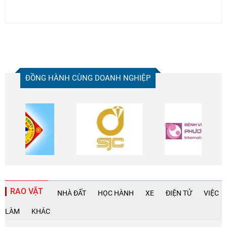
ĐỒNG HÀNH CÙNG DOANH NGHIỆP
RAO VẶT
NHÀ ĐẤT
HỌC HÀNH
XE
ĐIỆN TỬ
VIỆC
LÀM
KHÁC