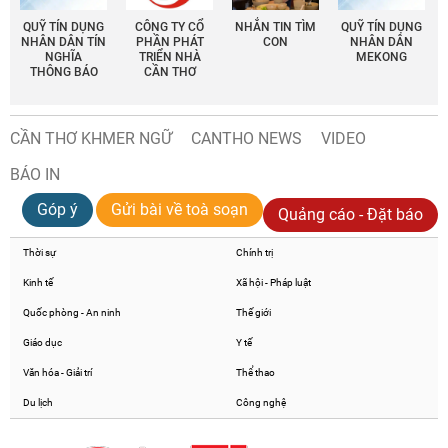
QUỸ TÍN DỤNG
CÔNG TY CỔ
NHẮN TIN TÌM
QUỸ TÍN DỤNG
NHÂN DÂN TÍN
PHẦN PHÁT
CON
NHÂN DÂN
NGHĨA
TRIỂN NHÀ
MEKONG
THÔNG BÁO
CẦN THƠ
CẦN THƠ KHMER NGỮ
CANTHO NEWS
VIDEO
BÁO IN
Góp ý
Gửi bài về toà soạn
Quảng cáo - Đặt báo
Thời sự
Chính trị
Kinh tế
Xã hội - Pháp luật
Quốc phòng - An ninh
Thế giới
Giáo dục
Y tế
Văn hóa - Giải trí
Thể thao
Du lịch
Công nghệ