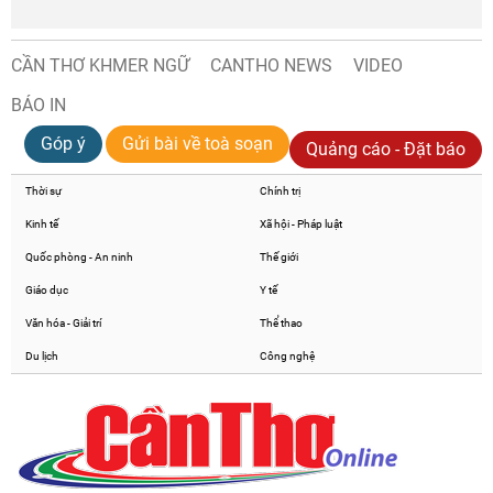
CẦN THƠ KHMER NGỮ
CANTHO NEWS
VIDEO
BÁO IN
Góp ý
Gửi bài về toà soạn
Quảng cáo - Đặt báo
Thời sự
Chính trị
Kinh tế
Xã hội - Pháp luật
Quốc phòng - An ninh
Thế giới
Giáo dục
Y tế
Văn hóa - Giải trí
Thể thao
Du lịch
Công nghệ