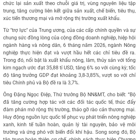
chức lại sản xuất theo chuỗi giá trị, vùng nguyên liệu tập
trung, tăng cường liên kết giữa sản xuất, chế biến, tiêu thụ,
xúc tiến thương mại và mở rộng thị trường xuất khẩu.
Từ "trợ lực" của Trung ương, của các cấp chính quyền và sự
chung sức đồng lòng của cộng đồng doanh nghiệp, hiệp hội
ngành hàng và nông dân, 6 tháng năm 2026, ngành Nông
nghiệp thực hiện đạt và vượt hầu hết các chỉ tiêu đề ra.
Trong đó, nổi bật là xuất khẩu nông, lâm, thủy sản với tổng
kim ngạch ước đạt 35,88 tỉ USD, tăng 6% so với cùng kỳ; tốc
độ tăng trưởng GDP đạt khoảng 3,8-3,85%, vượt so với chỉ
tiêu Chính phủ và Bộ đề ra là 3,7%.
Ông Đặng Ngọc Điệp, Thứ trưởng Bộ NN&MT, cho biết: “Bộ
đã tăng cường hợp tác với các đối tác quốc tế, thúc đẩy
đàm phán mở rộng thị trường, tháo gỡ rào cản thương mại.
Huy động nguồn lực quốc tế phục vụ phát triển nông nghiệp
xanh, kinh tế tuần hoàn, quản lý tài nguyên, bảo vệ môi
trường và ứng phó với biến đổi khí hậu. Song song đó, Bộ
tập trung hoàn thiện cơ chế, chính sách thực hiện Chương