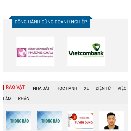
ĐỒNG HÀNH CÙNG DOANH NGHIỆP
RAO VẶT
NHÀ ĐẤT
HỌC HÀNH
XE
ĐIỆN TỬ
VIỆC
LÀM
KHÁC