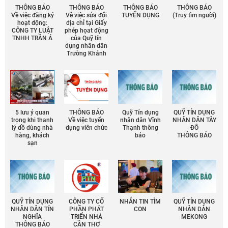
THÔNG BÁO
THÔNG BÁO
THÔNG BÁO
THÔNG BÁO
Về việc đăng ký
Về việc sửa đổi
TUYỂN DỤNG
(Truy tìm người)
hoạt động:
địa chỉ tại Giấy
CÔNG TY LUẬT
phép họat động
TNHH TRẦN Á
của Quỹ tín
dụng nhân dân
Trường Khánh
5 lưu ý quan
THÔNG BÁO
Quỹ Tín dụng
QUỸ TÍN DỤNG
trọng khi thanh
Về việc tuyển
nhân dân Vĩnh
NHÂN DÂN TÂY
lý đồ dùng nhà
dụng viên chức
Thạnh thông
ĐÔ
hàng, khách
báo
THÔNG BÁO
sạn
QUỸ TÍN DỤNG
CÔNG TY CỔ
NHẮN TIN TÌM
QUỸ TÍN DỤNG
NHÂN DÂN TÍN
PHẦN PHÁT
CON
NHÂN DÂN
NGHĨA
TRIỂN NHÀ
MEKONG
THÔNG BÁO
CẦN THƠ