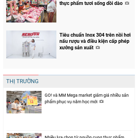
thực phẩm tươi sống dồi dào
Tiêu chuẩn Inox 304 trên nồi hơi
Chia sẻ
nấu rượu và điều kiện cấp phép
Facebook
xưởng sản xuất
THỊ TRƯỜNG
GO! và MM Mega market giảm giá nhiều sản
phẩm phục vụ năm học mới
Nhiều lựa chọn từ nguồn cung thực phẩm