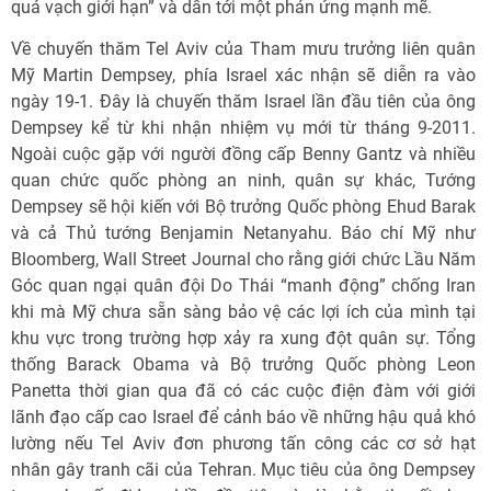
quá vạch giới hạn” và dẫn tới một phản ứng mạnh mẽ.
Về chuyến thăm Tel Aviv của Tham mưu trưởng liên quân
Mỹ Martin Dempsey, phía Israel xác nhận sẽ diễn ra vào
ngày 19-1. Đây là chuyến thăm Israel lần đầu tiên của ông
Dempsey kể từ khi nhận nhiệm vụ mới từ tháng 9-2011.
Ngoài cuộc gặp với người đồng cấp Benny Gantz và nhiều
quan chức quốc phòng an ninh, quân sự khác, Tướng
Dempsey sẽ hội kiến với Bộ trưởng Quốc phòng Ehud Barak
và cả Thủ tướng Benjamin Netanyahu. Báo chí Mỹ như
Bloomberg, Wall Street Journal cho rằng giới chức Lầu Năm
Góc quan ngại quân đội Do Thái “manh động” chống Iran
khi mà Mỹ chưa sẵn sàng bảo vệ các lợi ích của mình tại
khu vực trong trường hợp xảy ra xung đột quân sự. Tổng
thống Barack Obama và Bộ trưởng Quốc phòng Leon
Panetta thời gian qua đã có các cuộc điện đàm với giới
lãnh đạo cấp cao Israel để cảnh báo về những hậu quả khó
lường nếu Tel Aviv đơn phương tấn công các cơ sở hạt
nhân gây tranh cãi của Tehran. Mục tiêu của ông Dempsey