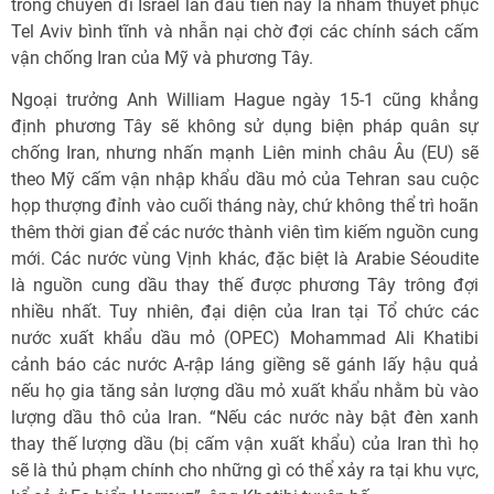
trong chuyến đi Israel lần đầu tiên này là nhằm thuyết phục
Tel Aviv bình tĩnh và nhẫn nại chờ đợi các chính sách cấm
vận chống Iran của Mỹ và phương Tây.
Ngoại trưởng Anh William Hague ngày 15-1 cũng khẳng
định phương Tây sẽ không sử dụng biện pháp quân sự
chống Iran, nhưng nhấn mạnh Liên minh châu Âu (EU) sẽ
theo Mỹ cấm vận nhập khẩu dầu mỏ của Tehran sau cuộc
họp thượng đỉnh vào cuối tháng này, chứ không thể trì hoãn
thêm thời gian để các nước thành viên tìm kiếm nguồn cung
mới. Các nước vùng Vịnh khác, đặc biệt là Arabie Séoudite
là nguồn cung dầu thay thế được phương Tây trông đợi
nhiều nhất. Tuy nhiên, đại diện của Iran tại Tổ chức các
nước xuất khẩu dầu mỏ (OPEC) Mohammad Ali Khatibi
cảnh báo các nước A-rập láng giềng sẽ gánh lấy hậu quả
nếu họ gia tăng sản lượng dầu mỏ xuất khẩu nhằm bù vào
lượng dầu thô của Iran. “Nếu các nước này bật đèn xanh
thay thế lượng dầu (bị cấm vận xuất khẩu) của Iran thì họ
sẽ là thủ phạm chính cho những gì có thể xảy ra tại khu vực,