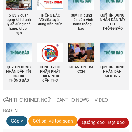
5 lưu ý quan
THÔNG BÁO
Quỹ Tín dụng
QUỸ TÍN DỤNG
trọng khi thanh
Về việc tuyển
nhân dân Vĩnh
NHÂN DÂN TÂY
lý đồ dùng nhà
dụng viên chức
Thạnh thông
ĐÔ
hàng, khách
báo
THÔNG BÁO
sạn
QUỸ TÍN DỤNG
CÔNG TY CỔ
NHẮN TIN TÌM
QUỸ TÍN DỤNG
NHÂN DÂN TÍN
PHẦN PHÁT
CON
NHÂN DÂN
NGHĨA
TRIỂN NHÀ
MEKONG
THÔNG BÁO
CẦN THƠ
CẦN THƠ KHMER NGỮ
CANTHO NEWS
VIDEO
BÁO IN
Góp ý
Gửi bài về toà soạn
Quảng cáo - Đặt báo