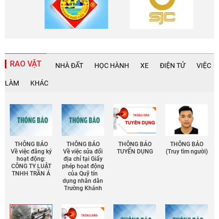
RAO VẶT
NHÀ ĐẤT
HỌC HÀNH
XE
ĐIỆN TỬ
VIỆC
LÀM
KHÁC
THÔNG BÁO
THÔNG BÁO
THÔNG BÁO
THÔNG BÁO
Về việc đăng ký
Về việc sửa đổi
TUYỂN DỤNG
(Truy tìm người)
hoạt động:
địa chỉ tại Giấy
CÔNG TY LUẬT
phép họat động
TNHH TRẦN Á
của Quỹ tín
dụng nhân dân
Trường Khánh