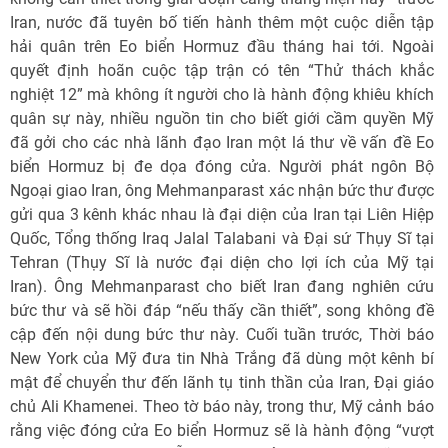
Iran, nước đã tuyên bố tiến hành thêm một cuộc diễn tập
hải quân trên Eo biển Hormuz đầu tháng hai tới. Ngoài
quyết định hoãn cuộc tập trận có tên “Thử thách khắc
nghiệt 12” mà không ít người cho là hành động khiêu khích
quân sự này, nhiều nguồn tin cho biết giới cầm quyền Mỹ
đã gởi cho các nhà lãnh đạo Iran một lá thư về vấn đề Eo
biển Hormuz bị đe dọa đóng cửa. Người phát ngôn Bộ
Ngoại giao Iran, ông Mehmanparast xác nhận bức thư được
gửi qua 3 kênh khác nhau là đại diện của Iran tại Liên Hiệp
Quốc, Tổng thống Iraq Jalal Talabani và Đại sứ Thụy Sĩ tại
Tehran (Thụy Sĩ là nước đại diện cho lợi ích của Mỹ tại
Iran). Ông Mehmanparast cho biết Iran đang nghiên cứu
bức thư và sẽ hồi đáp “nếu thấy cần thiết”, song không đề
cập đến nội dung bức thư này. Cuối tuần trước, Thời báo
New York của Mỹ đưa tin Nhà Trắng đã dùng một kênh bí
mật để chuyển thư đến lãnh tụ tinh thần của Iran, Đại giáo
chủ Ali Khamenei. Theo tờ báo này, trong thư, Mỹ cảnh báo
rằng việc đóng cửa Eo biển Hormuz sẽ là hành động “vượt