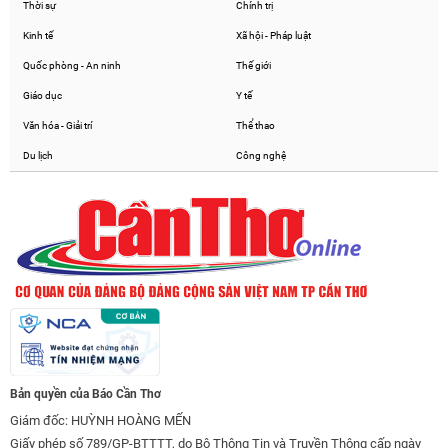
Thời sự
Chính trị
Kinh tế
Xã hội - Pháp luật
Quốc phòng - An ninh
Thế giới
Giáo dục
Y tế
Văn hóa - Giải trí
Thể thao
Du lịch
Công nghệ
Bản quyền của Báo Cần Thơ
Giám đốc: HUỲNH HOÀNG MẾN
Giấy phép số 789/GP-BTTTT, do Bộ Thông Tin và Truyền Thông cấp ngày