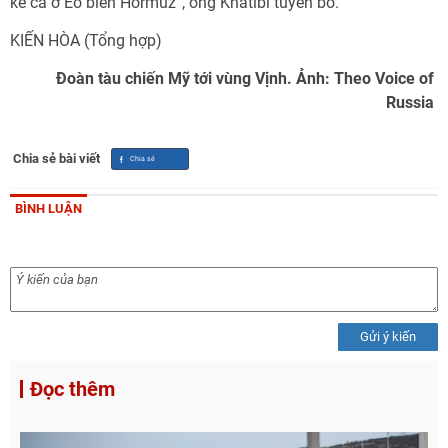
kể cả ở Eo biển Hormuz”, ông Khatibi tuyên bố.
KIẾN HÒA (Tổng hợp)
Đoàn tàu chiến Mỹ tới vùng Vịnh. Ảnh: Theo Voice of
Russia
Chia sẻ bài viết
BÌNH LUẬN
Gửi ý kiến
Đọc thêm