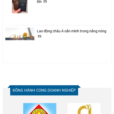
lớn
Lao động châu Á oằn mình trong nắng nóng
ĐỒNG HÀNH CÙNG DOANH NGHIỆP