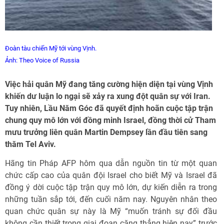
Đoàn tàu chiến Mỹ tới vùng Vịnh.
Ảnh: Theo Voice of Russia
Việc hải quân Mỹ đang tăng cường hiện diện tại vùng Vịnh
khiến dư luận lo ngại sẽ xảy ra xung đột quân sự với Iran.
Tuy nhiên, Lầu Năm Góc đã quyết định hoãn cuộc tập trận
chung quy mô lớn với đồng minh Israel, đồng thời cử Tham
mưu trưởng liên quân Martin Dempsey lần đầu tiên sang
thăm Tel Aviv.
Hãng tin Pháp AFP hôm qua dẫn nguồn tin từ một quan
chức cấp cao của quân đội Israel cho biết Mỹ và Israel đã
đồng ý dời cuộc tập trận quy mô lớn, dự kiến diễn ra trong
những tuần sắp tới, đến cuối năm nay. Nguyên nhân theo
quan chức quân sự này là Mỹ “muốn tránh sự đối đầu
không cần thiết trong giai đoạn căng thẳng hiện nay” trước