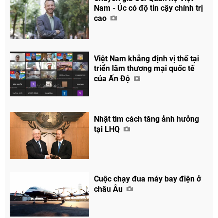
Nam - Úc có độ tin cậy chính trị
cao
Việt Nam khẳng định vị thế tại
triển lãm thương mại quốc tế
của Ấn Độ
Nhật tìm cách tăng ảnh hưởng
tại LHQ
Cuộc chạy đua máy bay điện ở
châu Âu