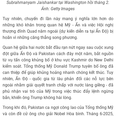
Subrahmanyam Jaishankar tại Washington hồi tháng 2.
Ảnh: Getty Images
Tuy nhiên, chuyến đi lần này mang ý nghĩa lớn hơn do
những khó khăn trong quan hệ Mỹ - Ấn và việc Hội nghị
thượng đỉnh Quad năm ngoái (dự kiến diễn ra tại Ấn Độ) bị
hoãn vì những căng thẳng song phương.
Quan hệ giữa hai nước bắt đầu rạn nứt ngay sau cuộc xung
đột giữa Ấn Độ và Pakistan cách đây một năm, bắt nguồn
từ vụ tấn công khủng bố ở khu vực Kashmir do New Delhi
kiểm soát. Tổng thống Mỹ Donald Trump tuyên bố ông đã
can thiệp để giúp khủng hoảng nhanh chóng kết thúc. Tuy
nhiên, Ấn Độ - quốc gia từ lâu phản đối các nỗ lực bên
ngoài nhằm giải quyết tranh chấp với nước láng giềng - đã
phủ nhận vai trò của Mỹ trong việc thúc đẩy lệnh ngừng
bắn, khiến ông Trump không hài lòng.
Trong khi đó, Pakistan ca ngợi công lao của Tổng thống Mỹ
và còn đề cử ông cho giải Nobel Hòa bình. Tháng 6-2025,