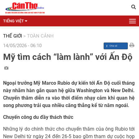
TIẾNG VIỆT
THẾ GIỚI
>
TOÀN CẢNH
14/05/2026 - 06:10
Mỹ tìm cách “làm lành” với Ấn Độ
Ngoại trưởng Mỹ Marco Rubio dự kiến tới Ấn Độ cuối tháng
này nhằm hàn gắn quan hệ giữa Washington và New Delhi.
Chuyến thăm diễn ra vào thời điểm nhạy cảm khi quan hệ
song phương trải qua nhiều căng thẳng kể từ năm ngoái.
Chuyến công du đầy thách thức
Những lý do chính thức cho chuyến thăm của ông Rubio tới
New Delhi từ ngày 24 đến 26-5 bao gồm tham dự cuộc họp