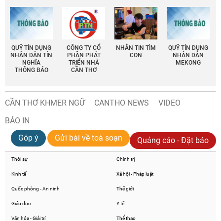
QUỸ TÍN DỤNG
CÔNG TY CỔ
NHẮN TIN TÌM
QUỸ TÍN DỤNG
NHÂN DÂN TÍN
PHẦN PHÁT
CON
NHÂN DÂN
NGHĨA
TRIỂN NHÀ
MEKONG
THÔNG BÁO
CẦN THƠ
CẦN THƠ KHMER NGỮ
CANTHO NEWS
VIDEO
BÁO IN
Góp ý
Gửi bài về toà soạn
Quảng cáo - Đặt báo
Thời sự
Chính trị
Kinh tế
Xã hội - Pháp luật
Quốc phòng - An ninh
Thế giới
Giáo dục
Y tế
Văn hóa - Giải trí
Thể thao