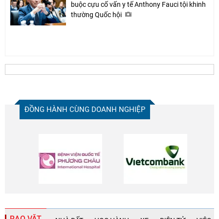
buộc cựu cố vấn y tế Anthony Fauci tội khinh
thường Quốc hội
ĐỒNG HÀNH CÙNG DOANH NGHIỆP
RAO VẶT