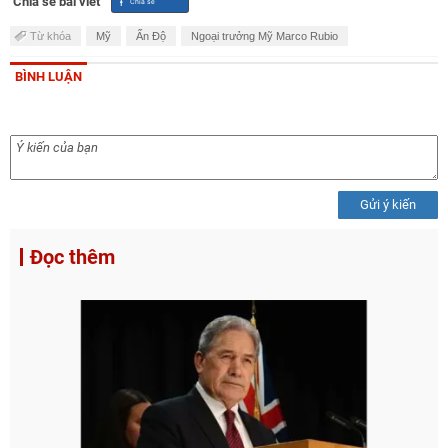
Chia sẻ bài viết
Từ khóa
Mỹ
Ấn Độ
Ngoại trưởng Mỹ Marco Rubio
BÌNH LUẬN
Gửi ý kiến
Đọc thêm