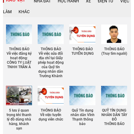
NHÀ ĐẤT
HỌC HÀNH
XE
ĐIỆN TỬ
VIỆC
LÀM
KHÁC
THÔNG BÁO
THÔNG BÁO
THÔNG BÁO
THÔNG BÁO
Về việc đăng ký
Về việc sửa đổi
TUYỂN DỤNG
(Truy tìm người)
hoạt động:
địa chỉ tại Giấy
CÔNG TY LUẬT
phép họat động
TNHH TRẦN Á
của Quỹ tín
dụng nhân dân
Trường Khánh
5 lưu ý quan
THÔNG BÁO
Quỹ Tín dụng
QUỸ TÍN DỤNG
trọng khi thanh
Về việc tuyển
nhân dân Vĩnh
NHÂN DÂN TÂY
lý đồ dùng nhà
dụng viên chức
Thạnh thông
ĐÔ
hàng, khách
báo
THÔNG BÁO
sạn