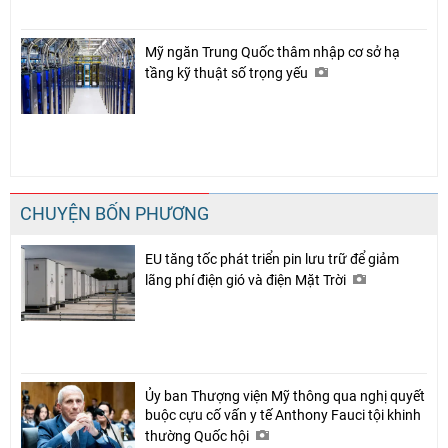
Mỹ ngăn Trung Quốc thâm nhập cơ sở hạ
tầng kỹ thuật số trọng yếu
CHUYỆN BỐN PHƯƠNG
EU tăng tốc phát triển pin lưu trữ để giảm
lãng phí điện gió và điện Mặt Trời
Ủy ban Thượng viện Mỹ thông qua nghị quyết
buộc cựu cố vấn y tế Anthony Fauci tội khinh
thường Quốc hội