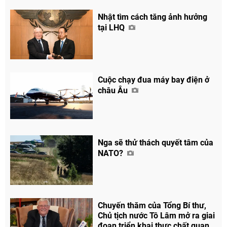
Nhật tìm cách tăng ảnh hưởng
tại LHQ
Chia sẻ
Cuộc chạy đua máy bay điện ở
Facebook
châu Âu
Nga sẽ thử thách quyết tâm của
NATO?
Chuyến thăm của Tổng Bí thư,
Chủ tịch nước Tô Lâm mở ra giai
đoạn triển khai thực chất quan