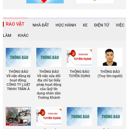
RAO VẶT
NHÀ ĐẤT
HỌC HÀNH
XE
ĐIỆN TỬ
VIỆC
LÀM
KHÁC
THÔNG BÁO
THÔNG BÁO
THÔNG BÁO
THÔNG BÁO
Về việc đăng ký
Về việc sửa đổi
TUYỂN DỤNG
(Truy tìm người)
hoạt động:
địa chỉ tại Giấy
CÔNG TY LUẬT
phép họat động
TNHH TRẦN Á
của Quỹ tín
dụng nhân dân
Trường Khánh