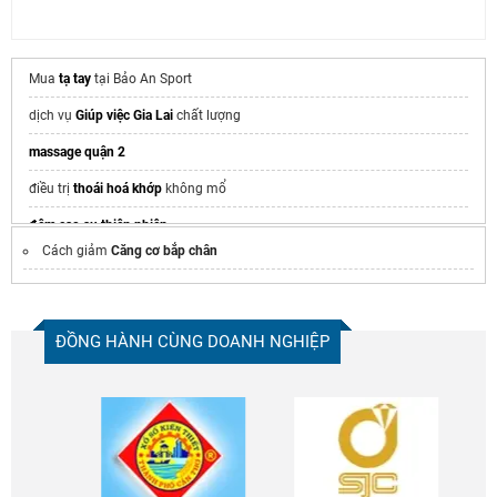
Mua
tạ tay
tại Bảo An Sport
dịch vụ
Giúp việc Gia Lai
chất lượng
massage quận 2
điều trị
thoái hoá khớp
không mổ
đệm cao su thiên nhiên
Cách giảm
Căng cơ bắp chân
cặp chống gù
massage trị liệu quận 2
ĐỒNG HÀNH CÙNG DOANH NGHIỆP