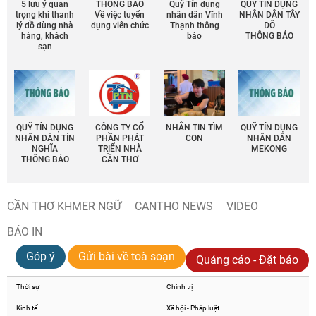
5 lưu ý quan
THÔNG BÁO
Quỹ Tín dụng
QUỸ TÍN DỤNG
trọng khi thanh
Về việc tuyển
nhân dân Vĩnh
NHÂN DÂN TÂY
lý đồ dùng nhà
dụng viên chức
Thạnh thông
ĐÔ
hàng, khách
báo
THÔNG BÁO
sạn
QUỸ TÍN DỤNG
CÔNG TY CỔ
NHẮN TIN TÌM
QUỸ TÍN DỤNG
NHÂN DÂN TÍN
PHẦN PHÁT
CON
NHÂN DÂN
NGHĨA
TRIỂN NHÀ
MEKONG
THÔNG BÁO
CẦN THƠ
CẦN THƠ KHMER NGỮ
CANTHO NEWS
VIDEO
BÁO IN
Góp ý
Gửi bài về toà soạn
Quảng cáo - Đặt báo
Thời sự
Chính trị
Kinh tế
Xã hội - Pháp luật