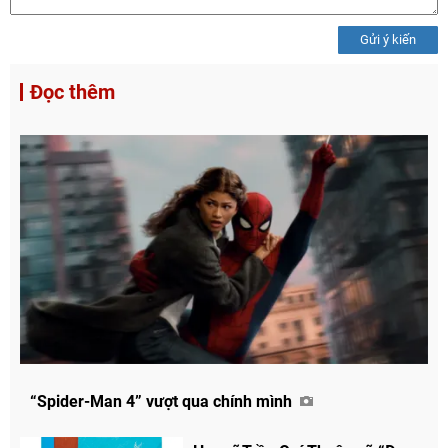
Gửi ý kiến
Đọc thêm
“Spider-Man 4” vượt qua chính mình