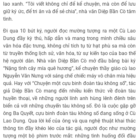
lao xanh. “Tôi viết không chỉ để kể chuyện, mà còn để lưu
giữ ký ức, để tri ân và để sẻ chia”, nhà văn Diệp Bần Cò tâm
tình.
Đi qua 10 bút ký, người đọc mường tượng ra một Cù Lao
Dung đầy kỳ thú, hấp dẫn và mang trong mình chiều sâu
văn hóa đặc trưng, không chỉ tích tụ từ hạt phù sa mà còn
từ truyền thống lịch sử, văn hóa, từ sự kiến tạo của bao thế
hệ người dân. Nhà văn Diệp Bần Cò mở đầu bằng bài ký
“Nặng tình cây mía quê hương”, kể chuyện thầy giáo cù lao
Nguyễn Văn Nưng với sáng chế chiếc máy vô chân mía hiệu
quả. Hay với “Chuyện một cựu binh đoàn tàu không số”, tác
giả Diệp Bần Cò mang đến nhiều kiến thức về đoàn tàu
huyền thoại, về những người lính anh hùng lênh đênh trên
biển cả với những chuyến tàu không số. Đó là cuộc gặp gỡ
ông Ba Quyết, cựu binh đoàn tàu không số đang sống ở Cù
Lao Dung. Qua lời kể của ông và qua nghệ thuật khai thác
thông tin đầy khéo léo của tác giả, người đọc như mường
tượng một bộ phim trước mắt: những tình huống đối đầu