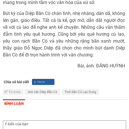
mang trong mình tầm vóc văn hóa của xứ sở.
Bút ký của Diệp Bần Cò chân tình, nhẹ nhàng, dân dã, không
lên gân, giáo điều. Tất cả là kể, gợi mở, dẫn dắt người đọc
về với cù lao để nghe anh kể chuyện. Những câu văn thấm
đẫm tình yêu quê hương. Cũng bởi yêu quê hương cù lao,
yêu con rạch Bần Cò và yêu những rặng bần xanh mướt,
thầy giáo Đỗ Ngọc Diệp đã chọn cho mình bút danh Diệp
Bần Cò để đi trọn hành trình với văn chương.
Bài, ảnh: ĐĂNG HUỲNH
Chia sẻ bài viết
Từ khóa
nhà văn Diệp Bần Cò
Tình bần Cù Lao Dung
BÌNH LUẬN