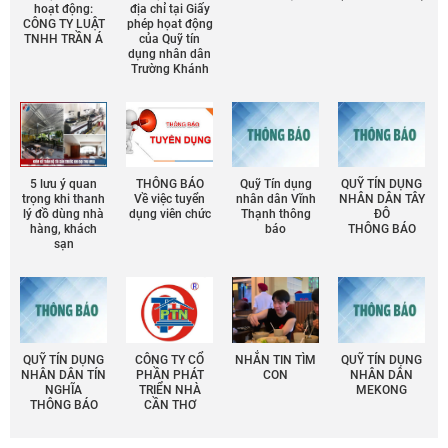
hoạt động:
địa chỉ tại Giấy
CÔNG TY LUẬT
phép họat động
TNHH TRẦN Á
của Quỹ tín
dụng nhân dân
Trường Khánh
5 lưu ý quan
THÔNG BÁO
Quỹ Tín dụng
QUỸ TÍN DỤNG
trọng khi thanh
Về việc tuyển
nhân dân Vĩnh
NHÂN DÂN TÂY
lý đồ dùng nhà
dụng viên chức
Thạnh thông
ĐÔ
hàng, khách
báo
THÔNG BÁO
sạn
QUỸ TÍN DỤNG
CÔNG TY CỔ
NHẮN TIN TÌM
QUỸ TÍN DỤNG
NHÂN DÂN TÍN
PHẦN PHÁT
CON
NHÂN DÂN
NGHĨA
TRIỂN NHÀ
MEKONG
THÔNG BÁO
CẦN THƠ