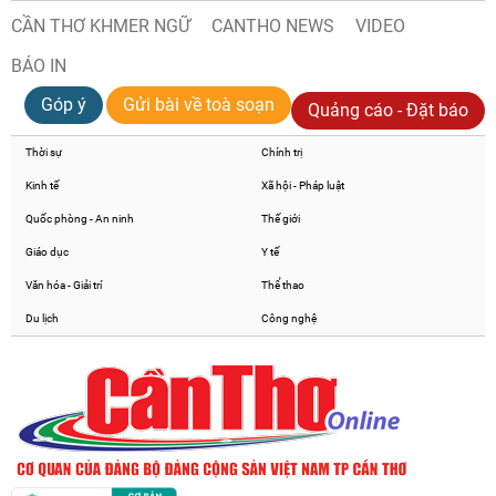
CẦN THƠ KHMER NGỮ
CANTHO NEWS
VIDEO
BÁO IN
Góp ý
Gửi bài về toà soạn
Quảng cáo - Đặt báo
Thời sự
Chính trị
Kinh tế
Xã hội - Pháp luật
Quốc phòng - An ninh
Thế giới
Giáo dục
Y tế
Văn hóa - Giải trí
Thể thao
Du lịch
Công nghệ