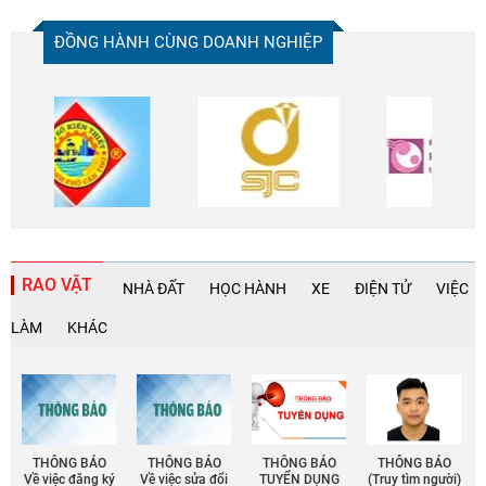
ĐỒNG HÀNH CÙNG DOANH NGHIỆP
RAO VẶT
NHÀ ĐẤT
HỌC HÀNH
XE
ĐIỆN TỬ
VIỆC
LÀM
KHÁC
THÔNG BÁO
THÔNG BÁO
THÔNG BÁO
THÔNG BÁO
Về việc đăng ký
Về việc sửa đổi
TUYỂN DỤNG
(Truy tìm người)