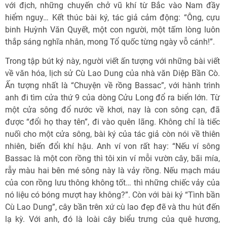
với địch, những chuyến chở vũ khí từ Bắc vào Nam đầy
hiểm nguy… Kết thúc bài ký, tác giả cảm động: “Ông, cựu
binh Huỳnh Văn Quyết, một con người, một tấm lòng luôn
thắp sáng nghĩa nhân, mong Tổ quốc từng ngày vỗ cánh!”.
Trong tập bút ký này, người viết ấn tượng với những bài viết
về văn hóa, lịch sử Cù Lao Dung của nhà văn Diệp Bần Cò.
Ấn tượng nhất là “Chuyện về rồng Bassac”, với hành trình
anh đi tìm cửa thứ 9 của dòng Cửu Long đổ ra biển lớn. Từ
một cửa sông đổ nước về khơi, nay là con sông cạn, đã
được “đổi họ thay tên”, đi vào quên lãng. Không chỉ là tiếc
nuối cho một cửa sông, bài ký của tác giả còn nói về thiên
nhiên, biến đổi khí hậu. Anh ví von rất hay: “Nếu ví sông
Bassac là một con rồng thì tôi xin ví mỗi vườn cây, bãi mía,
rẫy màu hai bên mé sông này là vảy rồng. Nếu mạch máu
của con rồng lưu thông không tốt… thì những chiếc vảy của
nó liệu có bóng mượt hay không?”. Còn với bài ký “Tình bần
Cù Lao Dung”, cây bần trên xứ cù lao đẹp đẽ và thu hút đến
lạ kỳ. Với anh, đó là loài cây biểu trưng của quê hương,