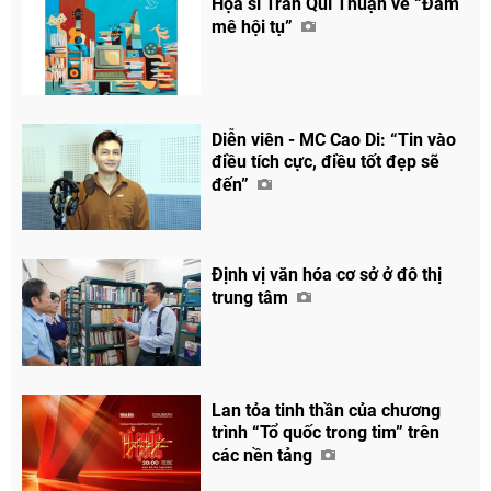
Họa sĩ Trần Quí Thuận vẽ “Đam
mê hội tụ”
Diễn viên - MC Cao Di: “Tin vào
điều tích cực, điều tốt đẹp sẽ
đến”
Định vị văn hóa cơ sở ở đô thị
trung tâm
Lan tỏa tinh thần của chương
trình “Tổ quốc trong tim” trên
các nền tảng