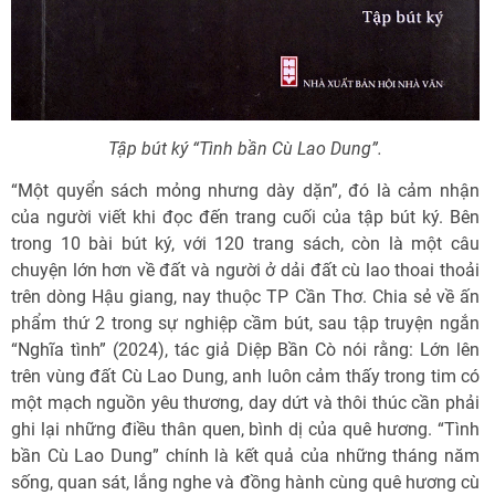
Tập bút ký “Tình bần Cù Lao Dung”.
“Một quyển sách mỏng nhưng dày dặn”, đó là cảm nhận
của người viết khi đọc đến trang cuối của tập bút ký. Bên
trong 10 bài bút ký, với 120 trang sách, còn là một câu
chuyện lớn hơn về đất và người ở dải đất cù lao thoai thoải
trên dòng Hậu giang, nay thuộc TP Cần Thơ. Chia sẻ về ấn
phẩm thứ 2 trong sự nghiệp cầm bút, sau tập truyện ngắn
“Nghĩa tình” (2024), tác giả Diệp Bần Cò nói rằng: Lớn lên
trên vùng đất Cù Lao Dung, anh luôn cảm thấy trong tim có
một mạch nguồn yêu thương, day dứt và thôi thúc cần phải
ghi lại những điều thân quen, bình dị của quê hương. “Tình
bần Cù Lao Dung” chính là kết quả của những tháng năm
sống, quan sát, lắng nghe và đồng hành cùng quê hương cù