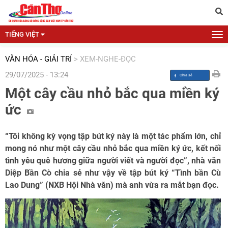
TIẾNG VIỆT
VĂN HÓA - GIẢI TRÍ
>
XEM-NGHE-ĐỌC
29/07/2025 - 13:24
Một cây cầu nhỏ bắc qua miền ký
ức
“Tôi không kỳ vọng tập bút ký này là một tác phẩm lớn, chỉ
mong nó như một cây cầu nhỏ bắc qua miền ký ức, kết nối
tình yêu quê hương giữa người viết và người đọc”, nhà văn
Diệp Bần Cò chia sẻ như vậy về tập bút ký “Tình bần Cù
Lao Dung” (NXB Hội Nhà văn) mà anh vừa ra mắt bạn đọc.