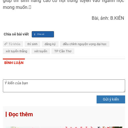
giúp thí sinh nâng cao cơ hội trúng tuyển vào ngành học
mong muốn.
Bài, ảnh: B.KIÊN
Chia sẻ bài viết
Từ khóa
thí sinh
đăng ký
điều chỉnh nguyện vọng đại học
xét tuyển thẳng
xét tuyển
TP Cần Thơ
BÌNH LUẬN
Gửi ý kiến
Đọc thêm