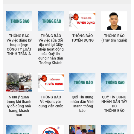
THÔNG BÁO
THÔNG BÁO
THÔNG BÁO
THÔNG BÁO
Về việc đăng ký
Về việc sửa đổi
TUYỂN DỤNG
(Truy tìm người)
hoạt động:
địa chỉ tại Giấy
CÔNG TY LUẬT
phép họat động
TNHH TRẦN Á
của Quỹ tín
dụng nhân dân
Trường Khánh
5 lưu ý quan
THÔNG BÁO
Quỹ Tín dụng
QUỸ TÍN DỤNG
trọng khi thanh
Về việc tuyển
nhân dân Vĩnh
NHÂN DÂN TÂY
lý đồ dùng nhà
dụng viên chức
Thạnh thông
ĐÔ
hàng, khách
báo
THÔNG BÁO
sạn