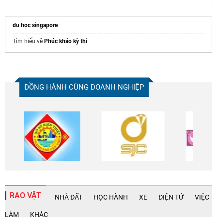
du học singapore
Tìm hiểu về
Phúc khảo kỳ thi
ĐỒNG HÀNH CÙNG DOANH NGHIỆP
RAO VẶT
NHÀ ĐẤT
HỌC HÀNH
XE
ĐIỆN TỬ
VIỆC
LÀM
KHÁC