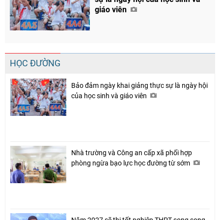
giáo viên
HỌC ĐƯỜNG
Bảo đảm ngày khai giảng thực sự là ngày hội
của học sinh và giáo viên
Chia sẻ
Facebook
Nhà trường và Công an cấp xã phối hợp
phòng ngừa bạo lực học đường từ sớm
Năm 2027 sẽ thi tốt nghiệp THPT song song