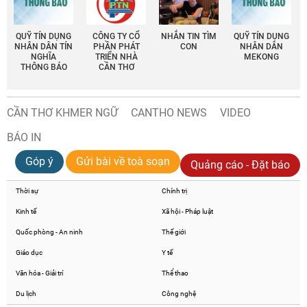
QUỸ TÍN DỤNG
CÔNG TY CỔ
NHẮN TIN TÌM
QUỸ TÍN DỤNG
NHÂN DÂN TÍN
PHẦN PHÁT
CON
NHÂN DÂN
NGHĨA
TRIỂN NHÀ
MEKONG
THÔNG BÁO
CẦN THƠ
CẦN THƠ KHMER NGỮ
CANTHO NEWS
VIDEO
BÁO IN
Góp ý
Gửi bài về toà soạn
Quảng cáo - Đặt báo
Thời sự
Chính trị
Kinh tế
Xã hội - Pháp luật
Quốc phòng - An ninh
Thế giới
Giáo dục
Y tế
Văn hóa - Giải trí
Thể thao
Du lịch
Công nghệ