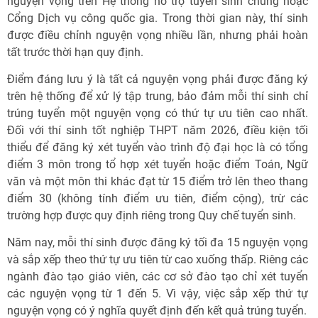
nguyện vọng trên Hệ thống hỗ trợ tuyển sinh chung hoặc
Cổng Dịch vụ công quốc gia. Trong thời gian này, thí sinh
được điều chỉnh nguyện vọng nhiều lần, nhưng phải hoàn
tất trước thời hạn quy định.
Điểm đáng lưu ý là tất cả nguyện vọng phải được đăng ký
trên hệ thống để xử lý tập trung, bảo đảm mỗi thí sinh chỉ
trúng tuyển một nguyện vọng có thứ tự ưu tiên cao nhất.
Đối với thí sinh tốt nghiệp THPT năm 2026, điều kiện tối
thiểu để đăng ký xét tuyển vào trình độ đại học là có tổng
điểm 3 môn trong tổ hợp xét tuyển hoặc điểm Toán, Ngữ
văn và một môn thi khác đạt từ 15 điểm trở lên theo thang
điểm 30 (không tính điểm ưu tiên, điểm cộng), trừ các
trường hợp được quy định riêng trong Quy chế tuyển sinh.
Năm nay, mỗi thí sinh được đăng ký tối đa 15 nguyện vọng
và sắp xếp theo thứ tự ưu tiên từ cao xuống thấp. Riêng các
ngành đào tạo giáo viên, các cơ sở đào tạo chỉ xét tuyển
các nguyện vọng từ 1 đến 5. Vì vậy, việc sắp xếp thứ tự
nguyện vọng có ý nghĩa quyết định đến kết quả trúng tuyển.