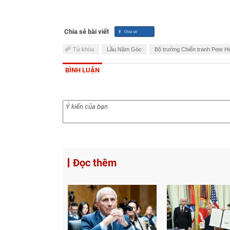
Chia sẻ bài viết
Từ khóa
Lầu Năm Góc
Bộ trưởng Chiến tranh Pete H
BÌNH LUẬN
Đọc thêm