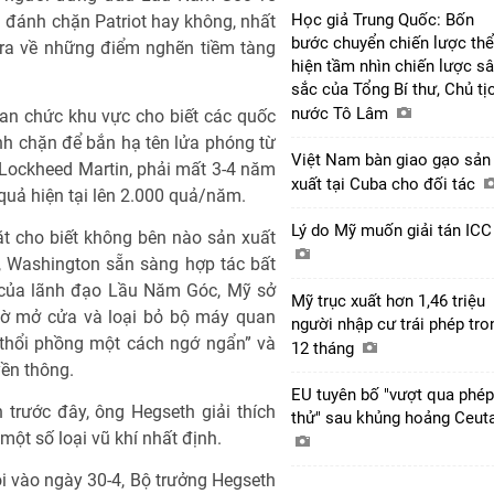
Học giả Trung Quốc: Bốn
a đánh chặn Patriot hay không, nhất
bước chuyển chiến lược thể
 ra về những điểm nghẽn tiềm tàng
hiện tầm nhìn chiến lược s
sắc của Tổng Bí thư, Chủ tị
nước Tô Lâm
uan chức khu vực cho biết các quốc
nh chặn để bắn hạ tên lửa phóng từ
Việt Nam bàn giao gạo sản
 Lockheed Martin, phải mất 3-4 năm
xuất tại Cuba cho đối tác
quả hiện tại lên 2.000 quả/năm.
Lý do Mỹ muốn giải tán IC
t cho biết không bên nào sản xuất
, Washington sẵn sàng hợp tác bất
h của lãnh đạo Lầu Năm Góc, Mỹ sở
Mỹ trục xuất hơn 1,46 triệu
hờ mở cửa và loại bỏ bộ máy quan
người nhập cư trái phép tro
 “thổi phồng một cách ngớ ngẩn” và
12 tháng
yền thông.
EU tuyên bố "vượt qua phép
 trước đây, ông Hegseth giải thích
thử" sau khủng hoảng Ceut
 một số loại vũ khí nhất định.
ội vào ngày 30-4, Bộ trưởng Hegseth