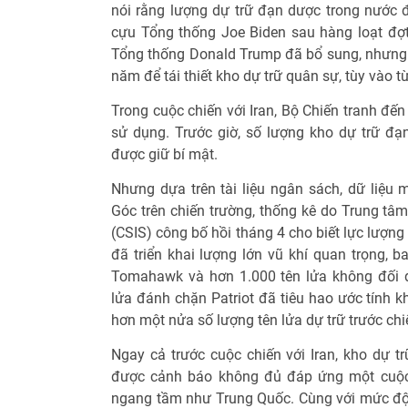
nói rằng lượng dự trữ đạn dược trong nước đ
cựu Tổng thống Joe Biden sau hàng loạt đợt 
Tổng thống Donald Trump đã bổ sung, nhưng 
năm để tái thiết kho dự trữ quân sự, tùy vào t
Trong cuộc chiến với Iran, Bộ Chiến tranh đến
sử dụng. Trước giờ, số lượng kho dự trữ đ
được giữ bí mật.
Nhưng dựa trên tài liệu ngân sách, dữ liệ
Góc trên chiến trường, thống kê do Trung tâ
(CSIS) công bố hồi tháng 4 cho biết lực lượng
đã triển khai lượng lớn vũ khí quan trọng, 
Tomahawk và hơn 1.000 tên lửa không đối 
lửa đánh chặn Patriot đã tiêu hao ước tính 
hơn một nửa số lượng tên lửa dự trữ trước chi
Ngay cả trước cuộc chiến với Iran, kho dự t
được cảnh báo không đủ đáp ứng một cuộc 
ngang tầm như Trung Quốc. Cùng với mức độ t