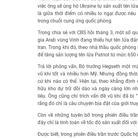
việc ông sẽ ủng hộ Ukraine tự sản xuất tên lử
là giữa thời điểm có nhiều lo ngại được nêu
trong chuỗi cung ứng quốc phòng.
Trong chia sẻ với CBS hồi tháng 3, một số q
gia Arab vùng Vịnh đang thiếu hụt tên lửa đá
Iran. Trong khi đó, theo nhà thầu quốc phòng
để tăng sản lượng tên lửa Patriot từ mức 650 
Trả lời phỏng vấn, Bộ trưởng Hegseth một mặ
vũ khí tốt và nhiều hơn Mỹ. Nhưng đồng thời
cứ khi nào có thể. Hiện tại, theo khẳng địn
hữu kho dự trữ dồi dào và ngày càng lớn n
liêu. Ông cũng chỉ trích vấn đề vũ khí đã bị
rằng đó chỉ là câu chuyện bịa đặt của giới tru
Còn về những tuyên bố trong phiên điều trần
đây chỉ là tính toán về tốc độ sản xuất đối với
Được biết, trong phiên điều trần trước Quốc h