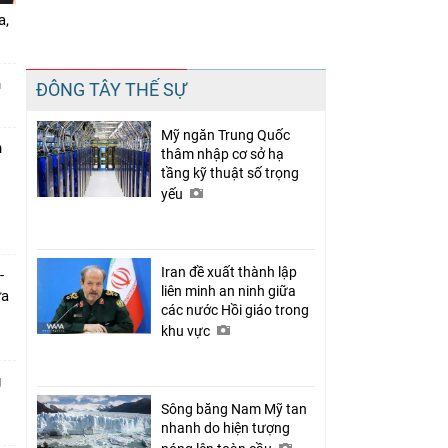
a,
Chia sẻ
n
ĐÔNG TÂY THẾ SỰ
Facebook
Mỹ ngăn Trung Quốc
n
thâm nhập cơ sở hạ
tầng kỹ thuật số trọng
yếu
Iran đề xuất thành lập
-
liên minh an ninh giữa
ưa
các nước Hồi giáo trong
khu vực
g
Sông băng Nam Mỹ tan
nhanh do hiện tượng