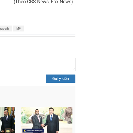
(Theo CBS News, Fox News)
egseth
Mỹ
Gửi ý kiến