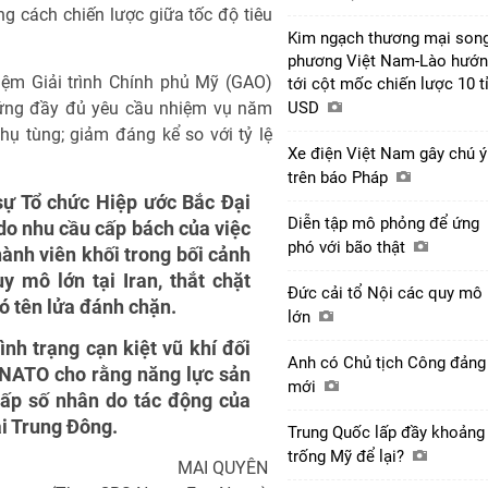
g cách chiến lược giữa tốc độ tiêu
Kim ngạch thương mại son
phương Việt Nam-Lào hướ
iệm Giải trình Chính phủ Mỹ (GAO)
tới cột mốc chiến lược 10 t
p ứng đầy đủ yêu cầu nhiệm vụ năm
USD
hụ tùng; giảm đáng kể so với tỷ lệ
Xe điện Việt Nam gây chú ý
trên báo Pháp
sự Tổ chức Hiệp ước Bắc Đại
Diễn tập mô phỏng để ứng
o nhu cầu cấp bách của việc
phó với bão thật
thành viên khối trong bối cảnh
y mô lớn tại Iran, thắt chặt
Đức cải tổ Nội các quy mô
ó tên lửa đánh chặn.
lớn
nh trạng cạn kiệt vũ khí đối
Anh có Chủ tịch Công đảng
 NATO cho rằng năng lực sản
mới
cấp số nhân do tác động của
ại Trung Đông.
Trung Quốc lấp đầy khoảng
trống Mỹ để lại?
MAI QUYÊN