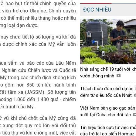
ã hao hụt từ thời chính quyền của
ĐỌC NHIỀU
viện trợ cho Ukraine. Chính quyền
có thể mất nhiều tháng hoặc nhiều
ừng loại đạn dược.
 nay chưa tiết lộ số lượng vũ khí đã
ạn dược chính xác của Mỹ vẫn luôn
u mua sắm và báo cáo của Lầu Năm
Nhà sáng chế 19 tuổi với k
m Nghiên cứu Chiến lược và Quốc tế
vườn thông minh
 Mỹ trong các chiến dịch không kích
bao gồm hơn 850 tên lửa hành trình
Thách thức đón chờ dự án 
đất tầm xa (JASSM). Số lượng tên
đệm từ siêu tốc của Nhật
khoảng 1.060 đến 1.430 quả - chiếm
ến tranh của Mỹ.
Việt Nam bàn giao gạo sản
xuất tại Cuba cho đối tác
rữ vũ khí chủ chốt của Mỹ cũng đã
xung đột quy mô lớn với đối thủ
Tín hiệu tích cực từ việc m
iêu thụ vũ khí chóng mặt, việc cắt
cửa trở lại eo biển Hormuz