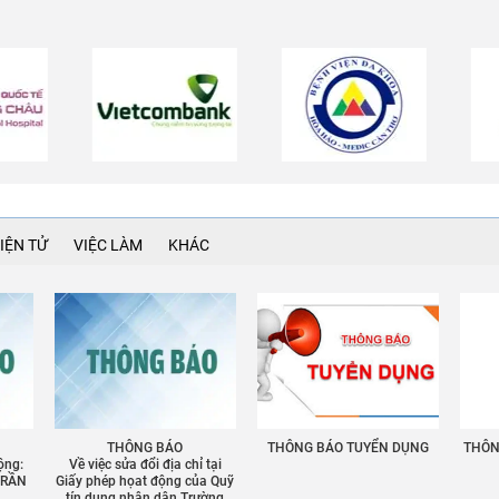
IỆN TỬ
VIỆC LÀM
KHÁC
THÔNG BÁO
THÔNG BÁO TUYỂN DỤNG
THÔNG
ộng:
Về việc sửa đổi địa chỉ tại
TRẦN
Giấy phép họat động của Quỹ
tín dụng nhân dân Trường