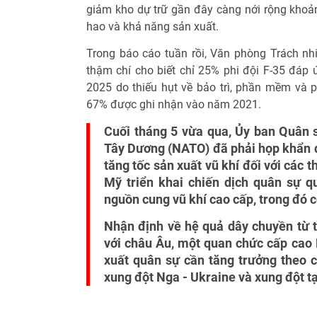
giảm kho dự trữ gần đây càng nới rộng khoản
hao và khả năng sản xuất.
Trong báo cáo tuần rồi, Văn phòng Trách nh
thậm chí cho biết chỉ 25% phi đội F-35 đá
2025 do thiếu hụt về bảo trì, phần mềm và p
67% được ghi nhận vào năm 2021.
Cuối tháng 5 vừa qua, Ủy ban Quân 
Tây Dương (NATO) đã phải họp khẩn d
tăng tốc sản xuất vũ khí đối với các 
Mỹ triển khai chiến dịch quân sự qu
nguồn cung vũ khí cao cấp, trong đó c
Nhận định về hệ quả dây chuyền từ tì
với châu Âu, một quan chức cấp cao
xuất quân sự cần tăng trưởng theo 
xung đột Nga - Ukraine và xung đột t