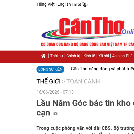
Tiếng Việt
|
English
|
ភាសាខ្មែរ
Thời sự
Chính trị
Kinh tế
Xã hội
An ninh-Pháp
Cần Thơ năng động và phát triể
DÒNG SỰ KIỆN
THẾ GIỚI
>
TOÀN CẢNH
16/06/2026 - 07:13
Lầu Năm Góc bác tin kho d
cạn
Trong cuộc phỏng vấn với đài CBS, Bộ trưởn