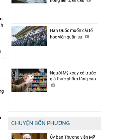
nóng lên toàn cầu
âu
ch
Hàn Quốc muốn cải tổ
học viện quân sự
C
Người Mỹ xoay xở trước
giá thực phẩm tăng cao
ng
a
CHUYỆN BỐN PHƯƠNG
Ủy ban Thượng viện Mỹ