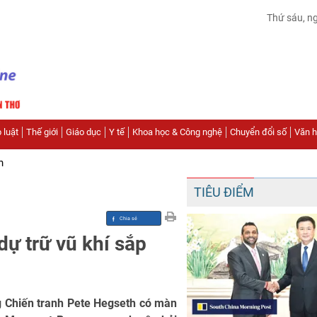
Thứ sáu, n
 luật
Thế giới
Giáo dục
Y tế
Khoa học & Công nghệ
Chuyển đổi số
Văn hó
n
TIÊU ĐIỂM
ự trữ vũ khí sắp
g Chiến tranh Pete Hegseth có màn