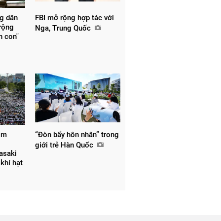
ng dân
FBI mở rộng hợp tác với
 rộng
Nga, Trung Quốc
nh con"
om
“Đòn bẩy hôn nhân” trong
giới trẻ Hàn Quốc
asaki
khí hạt