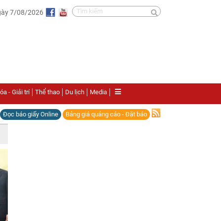
gày 7/08/2026
a - Giải trí
Thể thao
Du lịch
Media
Đọc báo giấy Online
Bảng giá quảng cáo - Đặt báo