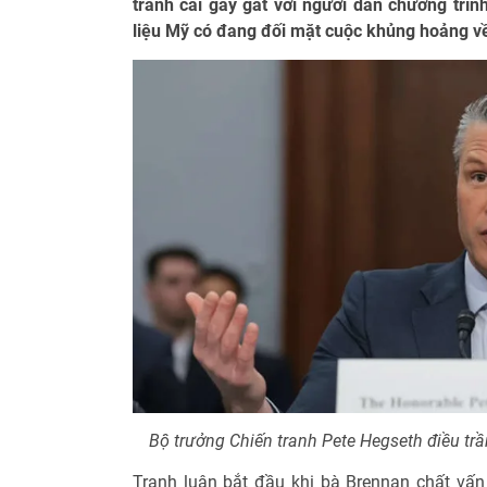
tranh cãi gay gắt với người dẫn chương trì
liệu Mỹ có đang đối mặt cuộc khủng hoảng về
Bộ trưởng Chiến tranh Pete Hegseth điều tr
Tranh luận bắt đầu khi bà Brennan chất v