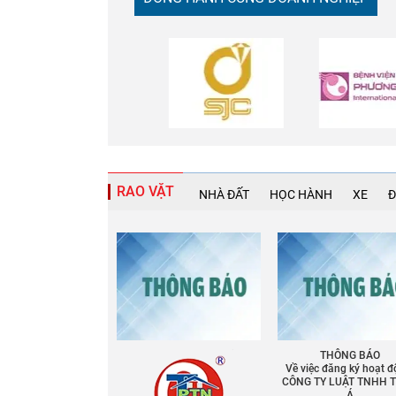
RAO VẶT
NHÀ ĐẤT
HỌC HÀNH
XE
Đ
THÔNG BÁO
Về việc đăng ký hoạt đ
CÔNG TY LUẬT TNHH 
Á