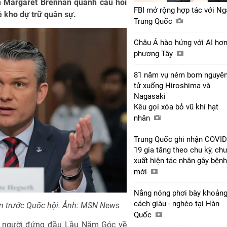
nh Margaret Brennan quanh câu hỏi
FBI mở rộng hợp tác với Ng
 kho dự trữ quân sự.
Trung Quốc
Châu Á hào hứng với AI hơ
phương Tây
81 năm vụ ném bom nguyê
tử xuống Hiroshima và
Nagasaki
Kêu gọi xóa bỏ vũ khí hạt
nhân
Trung Quốc ghi nhận COVID
19 gia tăng theo chu kỳ, ch
xuất hiện tác nhân gây bệnh
mới
Nắng nóng phơi bày khoản
cách giàu - nghèo tại Hàn
ần trước Quốc hội. Ảnh: MSN News
Quốc
ấn người đứng đầu Lầu Năm Góc về