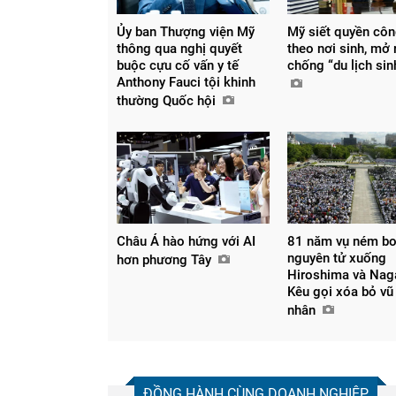
Ủy ban Thượng viện Mỹ
Mỹ siết quyền cô
thông qua nghị quyết
theo nơi sinh, mở
buộc cựu cố vấn y tế
chống “du lịch si
Anthony Fauci tội khinh
thường Quốc hội
Châu Á hào hứng với AI
81 năm vụ ném b
nguyên tử xuống
hơn phương Tây
Hiroshima và Nag
Kêu gọi xóa bỏ vũ 
nhân
ĐỒNG HÀNH CÙNG DOANH NGHIỆP