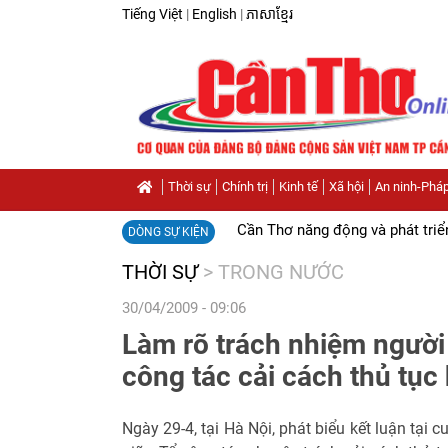
Tiếng Việt
|
English
|
ភាសាខ្មែរ
Thời sự
Chính trị
Kinh tế
Xã hội
An ninh-Pháp
Cần Thơ năng động và phát triể
DÒNG SỰ KIỆN
THỜI SỰ
>
TRONG NƯỚC
30/04/2009 - 09:06
Làm rõ trách nhiệm người
công tác cải cách thủ tục
Ngày 29-4, tại Hà Nội, phát biểu kết luận tại