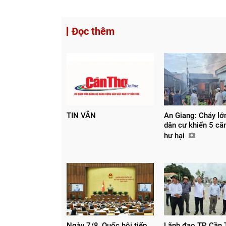
Đọc thêm
TIN VẮN
An Giang: Cháy lớ
dân cư khiến 5 căn
hư hại
Ngày 7/8, Quốc hội tiếp
Lãnh đạo TP Cần 