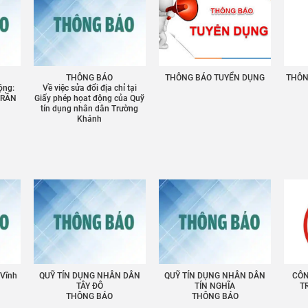
THÔNG BÁO
THÔNG BÁO TUYỂN DỤNG
THÔNG
ộng:
Về việc sửa đổi địa chỉ tại
TRẦN
Giấy phép họat động của Quỹ
tín dụng nhân dân Trường
Khánh
 Vĩnh
QUỸ TÍN DỤNG NHÂN DÂN
QUỸ TÍN DỤNG NHÂN DÂN
CÔN
TÂY ĐÔ
TÍN NGHĨA
T
THÔNG BÁO
THÔNG BÁO