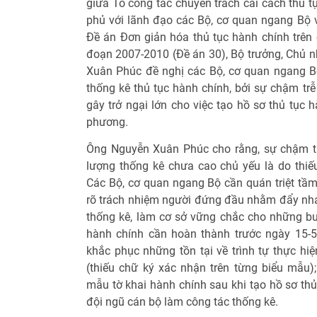
giữa Tổ công tác chuyên trách cải cách thủ 
phủ với lãnh đạo các Bộ, cơ quan ngang Bộ v
Đề án Đơn giản hóa thủ tục hành chính trên 
đoạn 2007-2010 (Đề án 30), Bộ trưởng, Chủ
Xuân Phúc đề nghị các Bộ, cơ quan ngang B
thống kê thủ tục hành chính, bởi sự chậm tr
gây trở ngại lớn cho việc tạo hồ sơ thủ tục 
phương.
Ông Nguyễn Xuân Phúc cho rằng, sự chậm tr
lượng thống kê chưa cao chủ yếu là do thiếu
Các Bộ, cơ quan ngang Bộ cần quán triệt tầm
rõ trách nhiệm người đứng đầu nhằm đẩy nha
thống kê, làm cơ sở vững chắc cho những bướ
hành chính cần hoàn thành trước ngày 15-5 
khắc phục những tồn tại về trình tự thực hi
(thiếu chữ ký xác nhận trên từng biểu mẫu
mẫu tờ khai hành chính sau khi tạo hồ sơ thủ
đội ngũ cán bộ làm công tác thống kê.