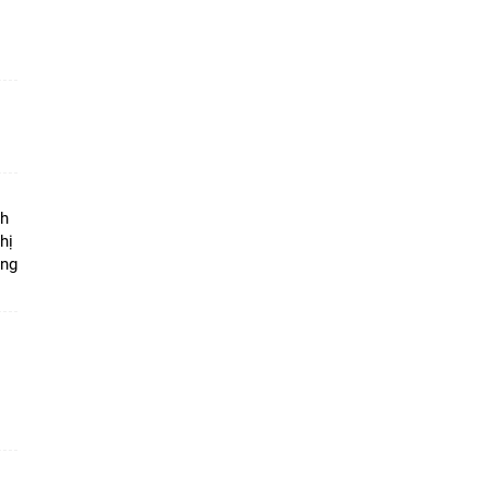
ộ
nh
hị
ọng