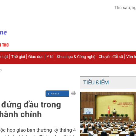
Thứ sáu, n
 luật
Thế giới
Giáo dục
Y tế
Khoa học & Công nghệ
Chuyển đổi số
Văn hó
n
TIÊU ĐIỂM
 đứng đầu trong
 hành chính
 cuộc họp giao ban thường kỳ tháng 4