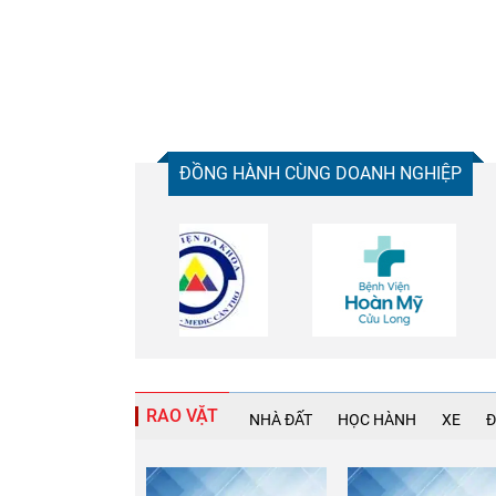
ĐỒNG HÀNH CÙNG DOANH NGHIỆP
RAO VẶT
NHÀ ĐẤT
HỌC HÀNH
XE
Đ