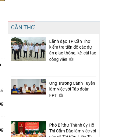
Chia sẻ
CẦN THƠ
Facebook
Lãnh đạo TP Cần Thơ
n
kiểm tra tiến độ các dự
án giao thông, kè, cải tạo
công viên
m
Ông Trương Cảnh Tuyên
làm việc với Tập đoàn
xã
FPT
ng
t
Phó Bí thư Thành ủy Hồ
ng
Thị Cẩm Đào làm việc với
các xã Tài Văn, Liêu Tú,