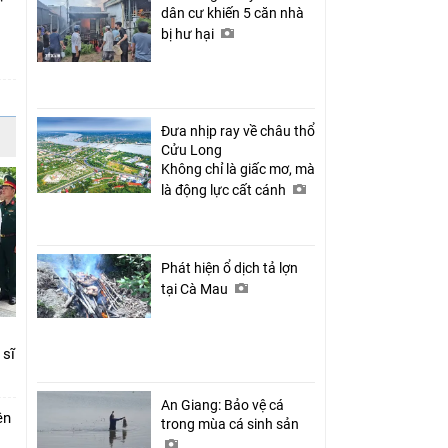
dân cư khiến 5 căn nhà
bị hư hại
c
Đưa nhịp ray về châu thổ
Cửu Long
Không chỉ là giấc mơ, mà
là động lực cất cánh
Phát hiện ổ dịch tả lợn
tại Cà Mau
 sĩ
An Giang: Bảo vệ cá
ên
trong mùa cá sinh sản