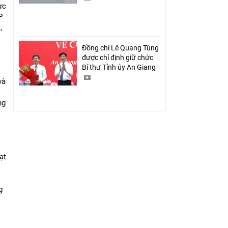
ực
P
,
i
Đồng chí Lê Quang Tùng
được chỉ định giữ chức
Bí thư Tỉnh ủy An Giang
và
ang
ạt
g