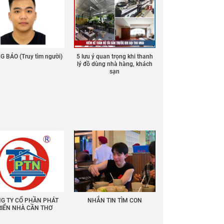
 BÁO (Truy tìm người)
5 lưu ý quan trọng khi thanh
lý đồ dùng nhà hàng, khách
sạn
G TY CỔ PHẦN PHÁT
NHẮN TIN TÌM CON
RIỂN NHÀ CẦN THƠ