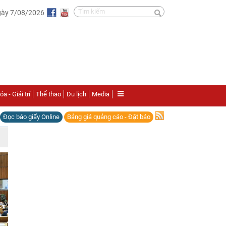
gày 7/08/2026
a - Giải trí
Thể thao
Du lịch
Media
Đọc báo giấy Online
Bảng giá quảng cáo - Đặt báo