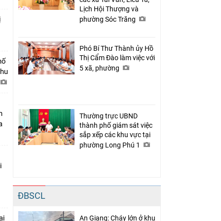
Lịch Hội Thượng và
ị
phường Sóc Trăng
Phó Bí Thư Thành ủy Hồ
Thị Cẩm Đào làm việc với
hố
5 xã, phường
khu
n
Thường trực UBND
a
thành phố giám sát việc
sắp xếp các khu vực tại
phường Long Phú 1
i
ĐBSCL
ại
An Giang: Cháy lớn ở khu