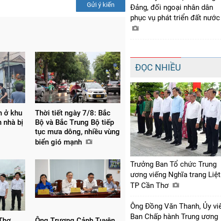
Gửi ý kiến
Đảng, đối ngoại nhân dân
phục vụ phát triển đất nướ
ĐỌC NHIỀU
n ở khu
Thời tiết ngày 7/8: Bắc
 nhà bị
Bộ và Bắc Trung Bộ tiếp
tục mưa dông, nhiều vùng
biển gió mạnh
Trưởng Ban Tổ chức Trung
ương viếng Nghĩa trang Liệt
TP Cần Thơ
Ông Đồng Văn Thanh, Ủy vi
Ban Chấp hành Trung ương
Thơ
Ông Trương Cảnh Tuyên