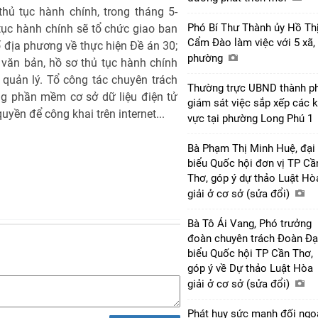
hủ tục hành chính, trong tháng 5-
Phó Bí Thư Thành ủy Hồ Th
tục hành chính sẽ tổ chức giao ban
Cẩm Đào làm việc với 5 xã,
ố địa phương về thực hiện Đề án 30;
phường
văn bản, hồ sơ thủ tục hành chính
quản lý. Tổ công tác chuyên trách
Thường trực UBND thành p
ng phần mềm cơ sở dữ liệu điện tử
giám sát việc sắp xếp các 
uyền để công khai trên internet...
vực tại phường Long Phú 1
Bà Phạm Thị Minh Huệ, đại
biểu Quốc hội đơn vị TP Cầ
Thơ, góp ý dự thảo Luật Hò
giải ở cơ sở (sửa đổi)
Bà Tô Ái Vang, Phó trưởng
đoàn chuyên trách Đoàn Đạ
biểu Quốc hội TP Cần Thơ,
góp ý về Dự thảo Luật Hòa
giải ở cơ sở (sửa đổi)
Phát huy sức mạnh đối ngo