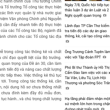
tục hành chính của Thủ tướng Chính
Ngày 7/8, Quốc hội tiếp tục
à Tổ trưởng Tổ công tác thực hiện
thảo luận 3 dự án Luật và 2
các lĩnh vực quản lý nhà nước giai
Nghị quyết quan trọng
 nhiệm Văn phòng Chính phủ Nguyễn
ộ cần đẩy nhanh tiến độ thực hiện
Lãnh đạo TP Cần Thơ kiểm
ễ của các Tổ công tác Bộ, ngành đã
tra tiến độ các dự án giao
thông, kè, cải tạo công viê
hành chính cho các Tổ công tác địa
ễ trong công tác thông kê và chất
Ông Trương Cảnh Tuyên là
việc với Tập đoàn FPT
 chỉ đạo quyết liệt của Bộ trưởng.
 quan trọng của Đề án 30, cần làm
Phó Bí thư Thành ủy Hồ Thị
nh tiến độ và nâng cao chất lượng
Cẩm Đào làm việc với các 
c tiếp theo. Việc thống kê thủ tục
Tài Văn, Liêu Tú, Lịch Hội
tới. Trong công tác thống kê, cần
Thượng và phường Sóc Tră
ện, nội dung hồ sơ chưa thống nhất
); chưa đính kèm đầy đủ mẫu đơn,
 tục hành...và chú trọng chất lượng
Hạ tầng phải đảm nhận mộ
sứ mệnh lớn hơn trong chặ
đường phát triển mới