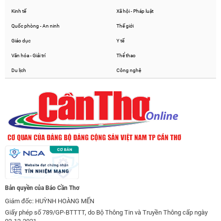
Kinh tế
Xã hội - Pháp luật
Quốc phòng - An ninh
Thế giới
Giáo dục
Y tế
Văn hóa - Giải trí
Thể thao
Du lịch
Công nghệ
Bản quyền của Báo Cần Thơ
Giám đốc: HUỲNH HOÀNG MẾN
Giấy phép số 789/GP-BTTTT, do Bộ Thông Tin và Truyền Thông cấp ngày