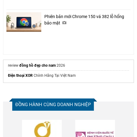
Phiên bản mới Chrome 150 vá 382 lỗ hổng
bảo mật
review
đồng hồ đẹp cho nam
2026
Điện thoại XOR
Chính Hãng Tại Việt Nam
ĐỒNG HÀNH CÙNG DOANH NGHIỆP
Chia sẻ
Facebook