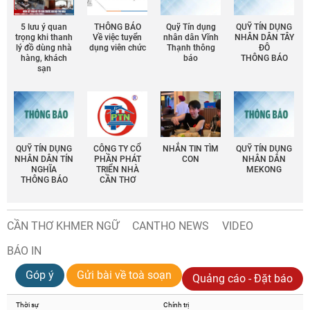
5 lưu ý quan
THÔNG BÁO
Quỹ Tín dụng
QUỸ TÍN DỤNG
trọng khi thanh
Về việc tuyển
nhân dân Vĩnh
NHÂN DÂN TÂY
lý đồ dùng nhà
dụng viên chức
Thạnh thông
ĐÔ
hàng, khách
báo
THÔNG BÁO
sạn
QUỸ TÍN DỤNG
CÔNG TY CỔ
NHẮN TIN TÌM
QUỸ TÍN DỤNG
NHÂN DÂN TÍN
PHẦN PHÁT
CON
NHÂN DÂN
NGHĨA
TRIỂN NHÀ
MEKONG
THÔNG BÁO
CẦN THƠ
CẦN THƠ KHMER NGỮ
CANTHO NEWS
VIDEO
BÁO IN
Góp ý
Gửi bài về toà soạn
Quảng cáo - Đặt báo
Thời sự
Chính trị