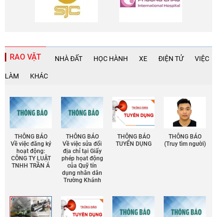
RAO VẶT
NHÀ ĐẤT
HỌC HÀNH
XE
ĐIỆN TỬ
VIỆC
LÀM
KHÁC
THÔNG BÁO
THÔNG BÁO
THÔNG BÁO
THÔNG BÁO
Về việc đăng ký
Về việc sửa đổi
TUYỂN DỤNG
(Truy tìm người)
hoạt động:
địa chỉ tại Giấy
CÔNG TY LUẬT
phép họat động
TNHH TRẦN Á
của Quỹ tín
dụng nhân dân
Trường Khánh