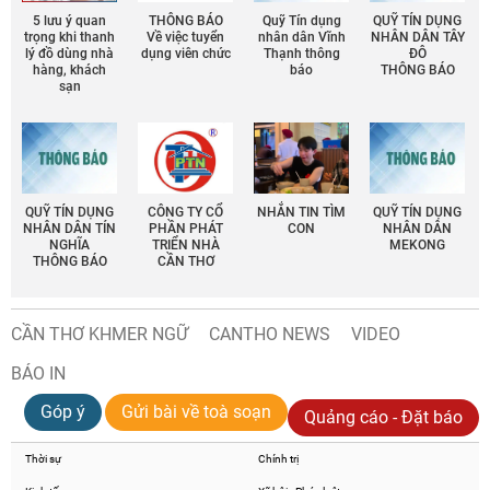
5 lưu ý quan
THÔNG BÁO
Quỹ Tín dụng
QUỸ TÍN DỤNG
trọng khi thanh
Về việc tuyển
nhân dân Vĩnh
NHÂN DÂN TÂY
lý đồ dùng nhà
dụng viên chức
Thạnh thông
ĐÔ
hàng, khách
báo
THÔNG BÁO
sạn
QUỸ TÍN DỤNG
CÔNG TY CỔ
NHẮN TIN TÌM
QUỸ TÍN DỤNG
NHÂN DÂN TÍN
PHẦN PHÁT
CON
NHÂN DÂN
NGHĨA
TRIỂN NHÀ
MEKONG
THÔNG BÁO
CẦN THƠ
CẦN THƠ KHMER NGỮ
CANTHO NEWS
VIDEO
BÁO IN
Góp ý
Gửi bài về toà soạn
Quảng cáo - Đặt báo
Thời sự
Chính trị