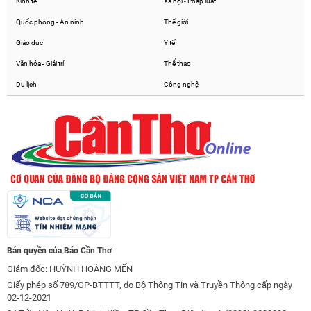
Kinh tế
Xã hội - Pháp luật
Quốc phòng - An ninh
Thế giới
Giáo dục
Y tế
Văn hóa - Giải trí
Thể thao
Du lịch
Công nghệ
Bản quyền của Báo Cần Thơ
Giám đốc: HUỲNH HOÀNG MẾN
Giấy phép số 789/GP-BTTTT, do Bộ Thông Tin và Truyền Thông cấp ngày
02-12-2021