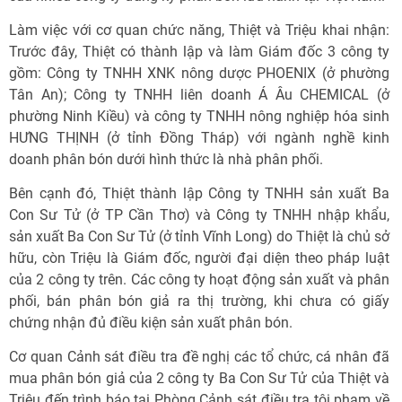
Làm việc với cơ quan chức năng, Thiệt và Triệu khai nhận:
Trước đây, Thiệt có thành lập và làm Giám đốc 3 công ty
gồm: Công ty TNHH XNK nông dược PHOENIX (ở phường
Tân An); Công ty TNHH liên doanh Á Âu CHEMICAL (ở
phường Ninh Kiều) và công ty TNHH nông nghiệp hóa sinh
HƯNG THỊNH (ở tỉnh Đồng Tháp) với ngành nghề kinh
doanh phân bón dưới hình thức là nhà phân phối.
Bên cạnh đó, Thiệt thành lập Công ty TNHH sản xuất Ba
Con Sư Tử (ở TP Cần Thơ) và Công ty TNHH nhập khẩu,
sản xuất Ba Con Sư Tử (ở tỉnh Vĩnh Long) do Thiệt là chủ sở
hữu, còn Triệu là Giám đốc, người đại diện theo pháp luật
của 2 công ty trên. Các công ty hoạt động sản xuất và phân
phối, bán phân bón giả ra thị trường, khi chưa có giấy
chứng nhận đủ điều kiện sản xuất phân bón.
Cơ quan Cảnh sát điều tra đề nghị các tổ chức, cá nhân đã
mua phân bón giả của 2 công ty Ba Con Sư Tử của Thiệt và
Triệu đến trình báo tại Phòng Cảnh sát điều tra tội phạm về