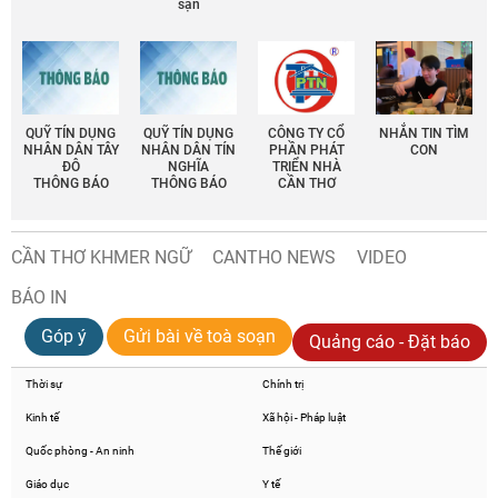
sạn
QUỸ TÍN DỤNG
QUỸ TÍN DỤNG
CÔNG TY CỔ
NHẮN TIN TÌM
NHÂN DÂN TÂY
NHÂN DÂN TÍN
PHẦN PHÁT
CON
ĐÔ
NGHĨA
TRIỂN NHÀ
THÔNG BÁO
THÔNG BÁO
CẦN THƠ
CẦN THƠ KHMER NGỮ
CANTHO NEWS
VIDEO
BÁO IN
Góp ý
Gửi bài về toà soạn
Quảng cáo - Đặt báo
Thời sự
Chính trị
Kinh tế
Xã hội - Pháp luật
Quốc phòng - An ninh
Thế giới
Giáo dục
Y tế