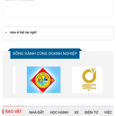
mua sỉ hạt rau ngót
ĐỒNG HÀNH CÙNG DOANH NGHIỆP
RAO VẶT
NHÀ ĐẤT
HỌC HÀNH
XE
ĐIỆN TỬ
VIỆC