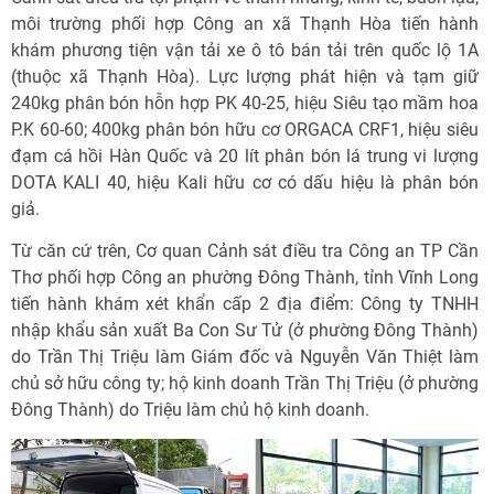
môi trường phối hợp Công an xã Thạnh Hòa tiến hành
khám phương tiện vận tải xe ô tô bán tải trên quốc lộ 1A
(thuộc xã Thạnh Hòa). Lực lượng phát hiện và tạm giữ
240kg phân bón hỗn hợp PK 40-25, hiệu Siêu tạo mầm hoa
P.K 60-60; 400kg phân bón hữu cơ ORGACA CRF1, hiệu siêu
đạm cá hồi Hàn Quốc và 20 lít phân bón lá trung vi lượng
DOTA KALI 40, hiệu Kali hữu cơ có dấu hiệu là phân bón
giả.
Từ căn cứ trên, Cơ quan Cảnh sát điều tra Công an TP Cần
Thơ phối hợp Công an phường Đông Thành, tỉnh Vĩnh Long
tiến hành khám xét khẩn cấp 2 địa điểm: Công ty TNHH
nhập khẩu sản xuất Ba Con Sư Tử (ở phường Đông Thành)
do Trần Thị Triệu làm Giám đốc và Nguyễn Văn Thiệt làm
chủ sở hữu công ty; hộ kinh doanh Trần Thị Triệu (ở phường
Đông Thành) do Triệu làm chủ hộ kinh doanh.