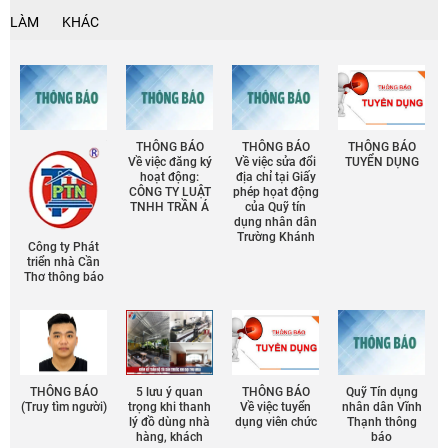
LÀM
KHÁC
THÔNG BÁO
THÔNG BÁO
THÔNG BÁO
Về việc đăng ký
Về việc sửa đổi
TUYỂN DỤNG
hoạt động:
địa chỉ tại Giấy
CÔNG TY LUẬT
phép họat động
TNHH TRẦN Á
của Quỹ tín
dụng nhân dân
Trường Khánh
Công ty Phát
triển nhà Cần
Thơ thông báo
THÔNG BÁO
5 lưu ý quan
THÔNG BÁO
Quỹ Tín dụng
(Truy tìm người)
trọng khi thanh
Về việc tuyển
nhân dân Vĩnh
lý đồ dùng nhà
dụng viên chức
Thạnh thông
hàng, khách
báo