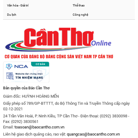
Văn hóa - Giải trí
Thể thao
Du lịch
Công nghệ
Bản quyền của Báo Cần Thơ
Giám đốc: HUỲNH HOÀNG MẾN
Giấy phép số 789/GP-BTTTT, do Bộ Thông Tin và Truyền Thông cấp ngày
02-12-2021
24 Trần Văn Hoài, P. Ninh Kiều, TP Cần Thơ - Điện thoại: (0292) 3830098 -
Fax: (0292) 3830561
Email:
toasoan@baocantho.com.vn
Liên hệ giao dịch quảng cáo, rao vặt:
quangcao@baocantho.com.vn