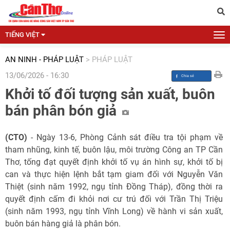
TIẾNG VIỆT
AN NINH - PHÁP LUẬT
>
PHÁP LUẬT
13/06/2026 - 16:30
Khởi tố đối tượng sản xuất, buôn
bán phân bón giả
(CTO)
- Ngày 13-6, Phòng Cảnh sát điều tra tội phạm về
tham nhũng, kinh tế, buôn lậu, môi trường Công an TP Cần
Thơ, tống đạt quyết định khởi tố vụ án hình sự, khởi tố bị
can và thực hiện lệnh bắt tạm giam đối với Nguyễn Văn
Thiệt (sinh năm 1992, ngụ tỉnh Đồng Tháp), đồng thời ra
quyết định cấm đi khỏi nơi cư trú đối với Trần Thị Triệu
(sinh năm 1993, ngụ tỉnh Vĩnh Long) về hành vi sản xuất,
buôn bán hàng giả là phân bón.