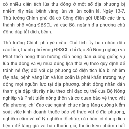
có nhiều diện tích lúa thu đông ở một số địa phương bị
nhiễm rầy nâu, bệnh vàng lùn và lùn xoắn lá. Ngày 13-7,
Thủ tướng Chính phủ đã có Công điện gửi UBND các tỉnh,
thành phố vùng ĐBSCL và các Bộ, ngành địa phương chủ
động dập tắt dịch, bệnh.
Thủ tướng Chính phủ yêu cầu: Chủ tịch Ủy ban nhân dân
các tỉnh, thành phố vùng ĐBSCL chỉ đạo Sở Nông nghiệp và
Phát triển nông thôn hướng dẫn nông dân xuống giống vụ
lúa thu đông và vụ mùa đúng lịch thời vụ theo quy định để
tránh né rầy; đối với địa phương có diện tích lúa bị nhiễm
rầy nâu, bệnh vàng lùn và lùn xoắn lá phải khẩn trương huy
động mọi nguồn lực tại địa phương, phát động nhân dân
tham gia dập tắt rầy nâu theo chỉ đạo cụ thể của Bộ Nông
nghiệp và Phát triển nông thôn và cơ quan bảo vệ thực vật
địa phương; chỉ đạo các ngành chức năng tăng cường kiểm
soát việc kinh doanh thuốc bảo vệ thực vật ở địa phương,
nghiêm cấm và xử lý nghiêm tổ chức, cá nhân lợi dụng dịch
bệnh để tăng giá và bán thuốc giả, thuốc kém phẩm chất