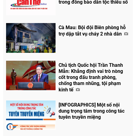
trong đồng bào dân tộc thiểu số
Cà Mau: Bội đội Biên phòng hỗ
trợ dập tắt vụ cháy 2 nhà dân
Chủ tịch Quốc hội Trần Thanh
Chia sẻ
Mẫn: Khẳng định vai trò nòng
Facebook
cốt trong đấu tranh phòng,
chống tham nhũng, tội phạm
kinh tế
[INFOGRAPHICS] Một số nội
dung trọng tâm trong công tác
tuyên truyền miệng