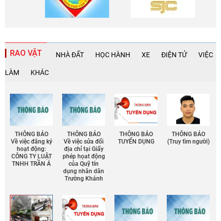
RAO VẶT
NHÀ ĐẤT
HỌC HÀNH
XE
ĐIỆN TỬ
VIỆC
LÀM
KHÁC
THÔNG BÁO
THÔNG BÁO
THÔNG BÁO
THÔNG BÁO
Về việc đăng ký
Về việc sửa đổi
TUYỂN DỤNG
(Truy tìm người)
hoạt động:
địa chỉ tại Giấy
CÔNG TY LUẬT
phép họat động
TNHH TRẦN Á
của Quỹ tín
dụng nhân dân
Trường Khánh