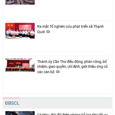
Ra mắt Tổ nghiên cứu phát triển xã Thạnh
Quới
Thành ủy Cần Thơ điều động, phân công, bổ
nhiệm, giao quyền, chỉ định, giới thiệu ứng cử
các cán bộ
ĐBSCL
Cà Mau: Bội đội Biên phòng hỗ trợ dập tắt vụ