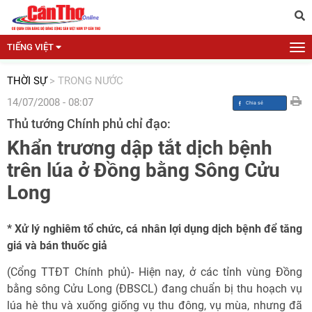
TIẾNG VIỆT
THỜI SỰ
>
TRONG NƯỚC
14/07/2008 - 08:07
Thủ tướng Chính phủ chỉ đạo:
Khẩn trương dập tắt dịch bệnh
trên lúa ở Đồng bằng Sông Cửu
Long
* Xử lý nghiêm tổ chức, cá nhân lợi dụng dịch bệnh để tăng
giá và bán thuốc giả
(Cổng TTĐT Chính phủ)- Hiện nay, ở các tỉnh vùng Đồng
bằng sông Cửu Long (ĐBSCL) đang chuẩn bị thu hoạch vụ
lúa hè thu và xuống giống vụ thu đông, vụ mùa, nhưng đã