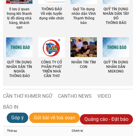
5 lưu ý quan
THÔNG BÁO
Quỹ Tín dụng
QUỸ TÍN DỤNG
trọng khi thanh
Về việc tuyển
nhân dân Vĩnh
NHÂN DÂN TÂY
lý đồ dùng nhà
dụng viên chức
Thạnh thông
ĐÔ
hàng, khách
báo
THÔNG BÁO
sạn
QUỸ TÍN DỤNG
CÔNG TY CỔ
NHẮN TIN TÌM
QUỸ TÍN DỤNG
NHÂN DÂN TÍN
PHẦN PHÁT
CON
NHÂN DÂN
NGHĨA
TRIỂN NHÀ
MEKONG
THÔNG BÁO
CẦN THƠ
CẦN THƠ KHMER NGỮ
CANTHO NEWS
VIDEO
BÁO IN
Góp ý
Gửi bài về toà soạn
Quảng cáo - Đặt báo
Thời sự
Chính trị