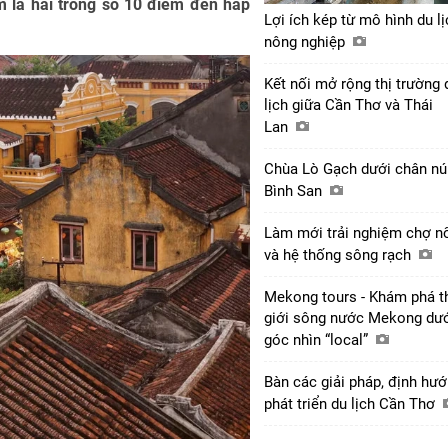
m là hai trong số 10 điểm đến hấp
Lợi ích kép từ mô hình du lị
nông nghiệp
Kết nối mở rộng thị trường 
lịch giữa Cần Thơ và Thái
Lan
Chùa Lò Gạch dưới chân nú
Bình San
Làm mới trải nghiệm chợ n
và hệ thống sông rạch
Mekong tours - Khám phá t
giới sông nước Mekong dư
góc nhìn “local”
Bàn các giải pháp, định hư
phát triển du lịch Cần Thơ