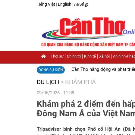
Tiếng Việt
|
English
|
ភាសាខ្មែរ
Thời sự
Chính trị
Kinh tế
Xã hội
An ninh-Pháp
Cần Thơ năng động và phát triể
DÒNG SỰ KIỆN
DU LỊCH
>
KHÁM PHÁ
09/06/2026 - 11:08
Khám phá 2 điểm đến hấp
Đông Nam Á của Việt N
Tripadvisor bình chọn Phố cổ Hội An (Đà 