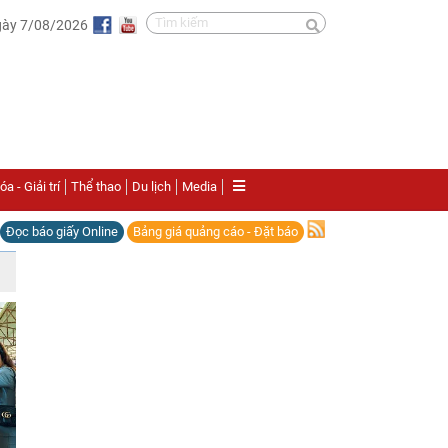
gày 7/08/2026
a - Giải trí
Thể thao
Du lịch
Media
Đọc báo giấy Online
Bảng giá quảng cáo - Đặt báo