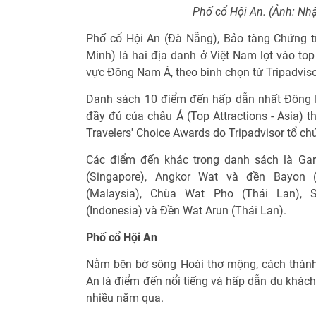
Phố cổ Hội An. (Ảnh: N
Phố cổ Hội An (Đà Nẵng), Bảo tàng Chứng t
Minh) là hai địa danh ở Việt Nam lọt vào to
vực Đông Nam Á, theo bình chọn từ Tripadviso
Danh sách 10 điểm đến hấp dẫn nhất Đông 
đầy đủ của châu Á (Top Attractions - Asia) t
Travelers' Choice Awards do Tripadvisor tổ ch
Các điểm đến khác trong danh sách là Gar
(Singapore), Angkor Wat và đền Bayon 
(Malaysia), Chùa Wat Pho (Thái Lan), 
(Indonesia) và Đền Wat Arun (Thái Lan).
Phố cổ Hội An
Nằm bên bờ sông Hoài thơ mộng, cách thành
An là điểm đến nổi tiếng và hấp dẫn du khách
nhiều năm qua.