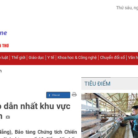
Thứ sáu, n
 luật
Thế giới
Giáo dục
Y tế
Khoa học & Công nghệ
Chuyển đổi số
Văn hó
n
TIÊU ĐIỂM
 dẫn nhất khu vực
am
Nẵng), Bảo tàng Chứng tích Chiến