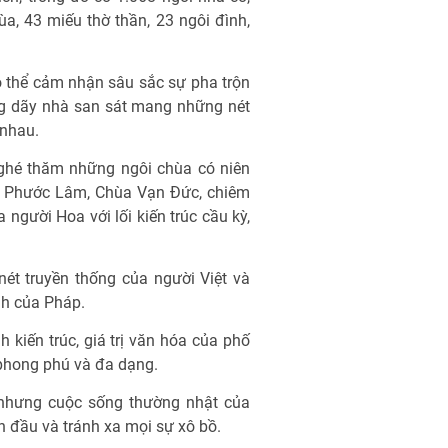
ùa, 43 miếu thờ thần, 23 ngôi đình,
ó thể cảm nhận sâu sắc sự pha trộn
ng dãy nhà san sát mang những nét
 nhau.
 ghé thăm những ngôi chùa có niên
a Phước Lâm, Chùa Vạn Đức, chiêm
người Hoa với lối kiến trúc cầu kỳ,
ét truyền thống của người Việt và
h của Pháp.
 kiến trúc, giá trị văn hóa của phố
 phong phú và đa dạng.
, nhưng cuộc sống thường nhật của
 đầu và tránh xa mọi sự xô bồ.