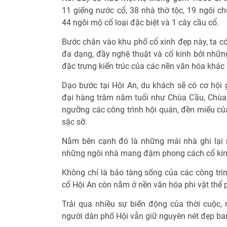
11 giếng nước cổ, 38 nhà thờ tộc, 19 ngôi ch
44 ngôi mộ cổ loại đặc biệt và 1 cây cầu cổ.
Bước chân vào khu phố cổ xinh đẹp này, ta c
đa dạng, đầy nghệ thuật và cổ kính bởi nhữ
đặc trưng kiến trúc của các nền văn hóa khác
Dạo bước tại Hội An, du khách sẽ có cơ hội
đại hàng trăm năm tuổi như Chùa Cầu, Chù
ngưỡng các công trình hội quán, đền miếu của 
sặc sỡ.
Nằm bên cạnh đó là những mái nhà ghi lại n
những ngôi nhà mang đậm phong cách cổ kín
Không chỉ là bảo tàng sống của các công trình
cổ Hội An còn nằm ở nền văn hóa phi vật thể
Trải qua nhiều sự biến động của thời cuộc
người dân phố Hội vẫn giữ nguyên nét đẹp ban