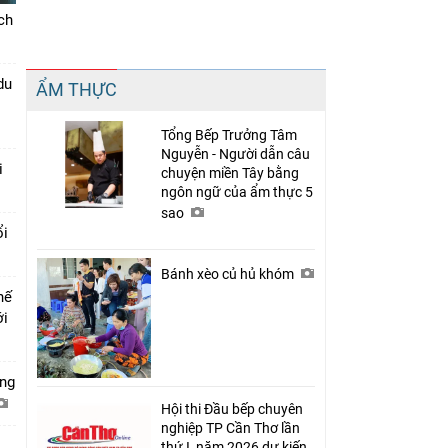
ch
Chia sẻ
du
ẨM THỰC
Facebook
Tổng Bếp Trưởng Tâm
Nguyễn - Người dẫn câu
i
chuyện miền Tây bằng
ngôn ngữ của ẩm thực 5
sao
ổi
Bánh xèo củ hủ khóm
hế
ới
ớng
Hội thi Đầu bếp chuyên
nghiệp TP Cần Thơ lần
thứ I, năm 2026 dự kiến