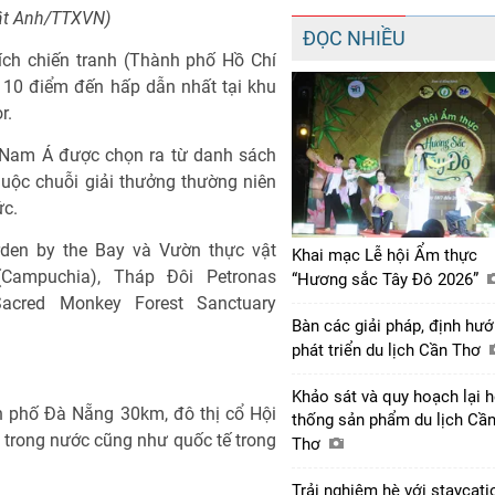
hật Anh/TTXVN)
ĐỌC NHIỀU
ích chiến tranh (Thành phố Hồ Chí
p 10 điểm đến hấp dẫn nhất tại khu
r.
Nam Á được chọn ra từ danh sách
huộc chuỗi giải thưởng thường niên
ức.
den by the Bay và Vườn thực vật
Khai mạc Lễ hội Ẩm thực
(Campuchia), Tháp Đôi Petronas
“Hương sắc Tây Đô 2026”
Sacred Monkey Forest Sanctuary
Bàn các giải pháp, định hư
phát triển du lịch Cần Thơ
Khảo sát và quy hoạch lại 
 phố Đà Nẵng 30km, đô thị cổ Hội
thống sản phẩm du lịch Cầ
 trong nước cũng như quốc tế trong
Thơ
Trải nghiệm hè với staycat