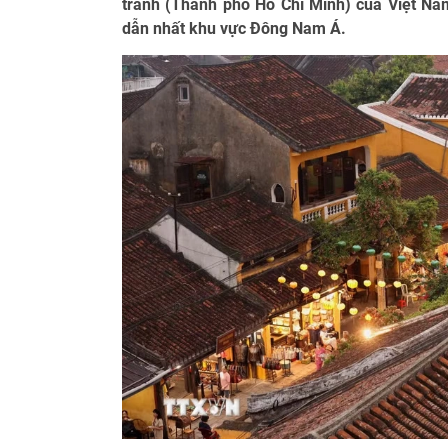
tranh (Thành phố Hồ Chí Minh) của Việt Na
dẫn nhất khu vực Đông Nam Á.