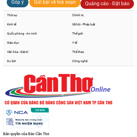
Góp ý
Gửi bài về toà soạn
Quảng cáo - Đặt báo
Thời sự
Chính trị
Kinh tế
Xã hội - Pháp luật
Quốc phòng - An ninh
Thế giới
Giáo dục
Y tế
Văn hóa - Giải trí
Thể thao
Du lịch
Công nghệ
Bản quyền của Báo Cần Thơ