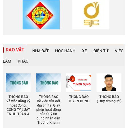
RAO VẶT
NHÀ ĐẤT
HỌC HÀNH
XE
ĐIỆN TỬ
VIỆC
LÀM
KHÁC
THÔNG BÁO
THÔNG BÁO
THÔNG BÁO
THÔNG BÁO
Về việc đăng ký
Về việc sửa đổi
TUYỂN DỤNG
(Truy tìm người)
hoạt động:
địa chỉ tại Giấy
CÔNG TY LUẬT
phép họat động
TNHH TRẦN Á
của Quỹ tín
dụng nhân dân
Trường Khánh