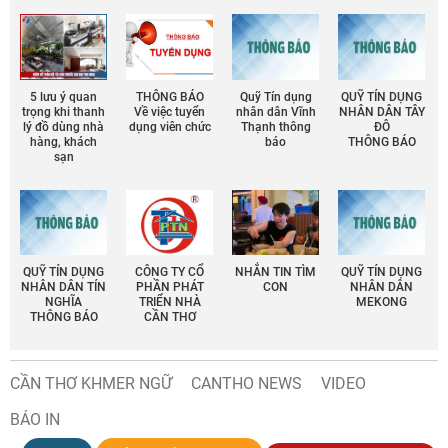
5 lưu ý quan
THÔNG BÁO
Quỹ Tín dụng
QUỸ TÍN DỤNG
trọng khi thanh
Về việc tuyển
nhân dân Vĩnh
NHÂN DÂN TÂY
lý đồ dùng nhà
dụng viên chức
Thạnh thông
ĐÔ
hàng, khách
báo
THÔNG BÁO
sạn
QUỸ TÍN DỤNG
CÔNG TY CỔ
NHẮN TIN TÌM
QUỸ TÍN DỤNG
NHÂN DÂN TÍN
PHẦN PHÁT
CON
NHÂN DÂN
NGHĨA
TRIỂN NHÀ
MEKONG
THÔNG BÁO
CẦN THƠ
CẦN THƠ KHMER NGỮ
CANTHO NEWS
VIDEO
BÁO IN