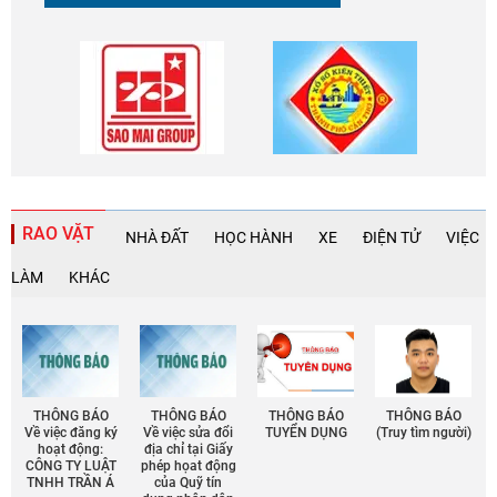
RAO VẶT
NHÀ ĐẤT
HỌC HÀNH
XE
ĐIỆN TỬ
VIỆC
LÀM
KHÁC
THÔNG BÁO
THÔNG BÁO
THÔNG BÁO
THÔNG BÁO
Về việc đăng ký
Về việc sửa đổi
TUYỂN DỤNG
(Truy tìm người)
hoạt động:
địa chỉ tại Giấy
CÔNG TY LUẬT
phép họat động
TNHH TRẦN Á
của Quỹ tín