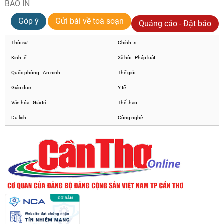
BÁO IN
Góp ý
Gửi bài về toà soạn
Quảng cáo - Đặt báo
Thời sự
Chính trị
Kinh tế
Xã hội - Pháp luật
Quốc phòng - An ninh
Thế giới
Giáo dục
Y tế
Văn hóa - Giải trí
Thể thao
Du lịch
Công nghệ