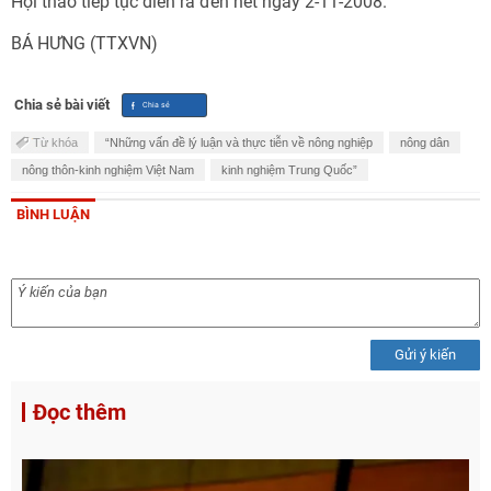
Hội thảo tiếp tục diễn ra đến hết ngày 2-11-2008.
BÁ HƯNG (TTXVN)
Chia sẻ bài viết
Từ khóa
“Những vấn đề lý luận và thực tiễn về nông nghiệp
nông dân
nông thôn-kinh nghiệm Việt Nam
kinh nghiệm Trung Quốc”
BÌNH LUẬN
Gửi ý kiến
Đọc thêm