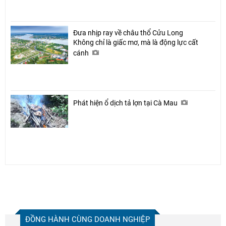
Đưa nhịp ray về châu thổ Cửu Long
Không chỉ là giấc mơ, mà là động lực cất
cánh
Phát hiện ổ dịch tả lợn tại Cà Mau
ĐỒNG HÀNH CÙNG DOANH NGHIỆP