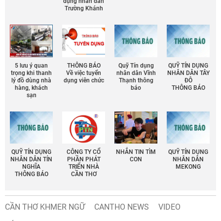
dụng nhân dân
Trường Khánh
5 lưu ý quan
THÔNG BÁO
Quỹ Tín dụng
QUỸ TÍN DỤNG
trọng khi thanh
Về việc tuyển
nhân dân Vĩnh
NHÂN DÂN TÂY
lý đồ dùng nhà
dụng viên chức
Thạnh thông
ĐÔ
hàng, khách
báo
THÔNG BÁO
sạn
QUỸ TÍN DỤNG
CÔNG TY CỔ
NHẮN TIN TÌM
QUỸ TÍN DỤNG
NHÂN DÂN TÍN
PHẦN PHÁT
CON
NHÂN DÂN
NGHĨA
TRIỂN NHÀ
MEKONG
THÔNG BÁO
CẦN THƠ
CẦN THƠ KHMER NGỮ
CANTHO NEWS
VIDEO