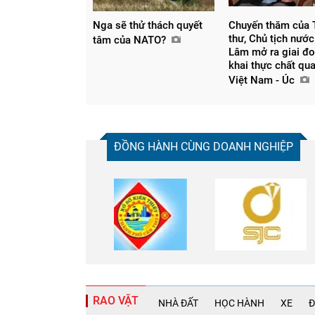
Nga sẽ thử thách quyết
Chuyến thăm của 
thư, Chủ tịch nước
tâm của NATO?
Lâm mở ra giai đo
khai thực chất qu
Việt Nam - Úc
ĐỒNG HÀNH CÙNG DOANH NGHIỆP
RAO VẶT
NHÀ ĐẤT
HỌC HÀNH
XE
Đ