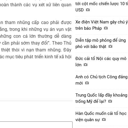
tới cột mốc chiến lược 10 t
oàn thành các vụ xét xử liên quan
USD
Xe điện Việt Nam gây chú ý
n tham nhũng cấp cao phải được
trên báo Pháp
rằng, trong khi những vụ án vụn vặt
 những con cá lớn thường dễ dàng
Diễn tập mô phỏng để ứng
ày cần phải sớm thay đổi”. Theo Thủ
phó với bão thật
thiệt thòi vì nạn tham nhũng. Đây
c mục tiêu phát triển kinh tế xã hội
Đức cải tổ Nội các quy mô
lớn
Anh có Chủ tịch Công đảng
mới
Trung Quốc lấp đầy khoảng
trống Mỹ để lại?
Hàn Quốc muốn cải tổ học
viện quân sự