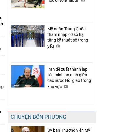
học ở Nonthaburi
âu
ch
Mỹ ngăn Trung Quốc
thâm nhập cơ sở hạ
tầng kỹ thuật số trọng
yếu
C
Iran đề xuất thành lập
liên minh an ninh giữa
các nước Hồi giáo trong
ng
khu vực
a
CHUYỆN BỐN PHƯƠNG
Ủy ban Thượng viện Mỹ