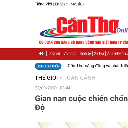
Tiếng Việt
|
English
|
ភាសាខ្មែរ
Thời sự
Chính trị
Kinh tế
Xã hội
An ninh-Pháp
Cần Thơ năng động và phát triể
DÒNG SỰ KIỆN
THẾ GIỚI
>
TOÀN CẢNH
22/09/2010 - 08:44
Gian nan cuộc chiến chố
Độ