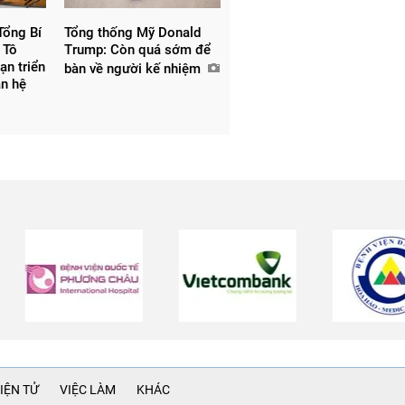
Tổng Bí
Tổng thống Mỹ Donald
 Tô
Trump: Còn quá sớm để
ạn triển
bàn về người kế nhiệm
an hệ
IỆN TỬ
VIỆC LÀM
KHÁC