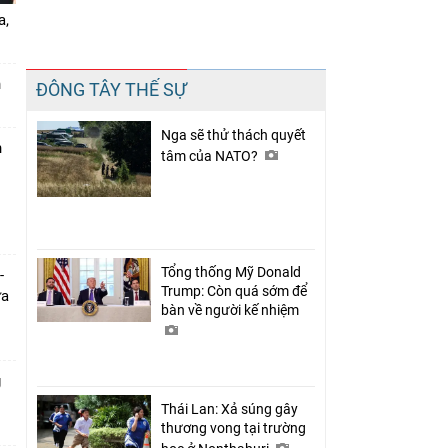
a,
Chia sẻ
n
ĐÔNG TÂY THẾ SỰ
Facebook
Nga sẽ thử thách quyết
n
tâm của NATO?
Tổng thống Mỹ Donald
-
Trump: Còn quá sớm để
ưa
bàn về người kế nhiệm
g
Thái Lan: Xả súng gây
thương vong tại trường