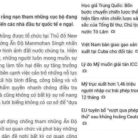
Học giả Trung Quốc: Bốn
bước chuyển chiến lược thể
rằng nạn tham nhũng cục bộ đang
hiện tầm nhìn chiến lược s
iến các nhà đầu tư quốc tế e ngại.
sắc của Tổng Bí thư, Chủ tị
nước Tô Lâm
hũng được tổ chức tại Thủ đô New
 tướng Ấn Độ Manmohan Singh nhấn
Việt Nam bàn giao gạo sản
 hình ảnh đất nước chúng ta. Hiện
xuất tại Cuba cho đối tác
ư, những người luôn mong muốn sự
Lý do Mỹ muốn giải tán IC
g làm tổn hại đến sự tăng trưởng
 bên cạnh việc cản trở những nỗ lực
xã hội bình đẳng, công bằng và vô
Mỹ trục xuất hơn 1,46 triệu
thẩm quyền nhanh chóng điều tra
người nhập cư trái phép tro
và cũng không có bất kỳ sự nể nang
12 tháng
 lười biếng không có cơ sở để “dựa
EU tuyên bố "vượt qua phép
thử" sau khủng hoảng Ceut
hoạt động chống tham nhũng Ấn Độ
 hồ sơ quan chức và phơi bày những
 dân đề nghị bất kỳ cơ quan công