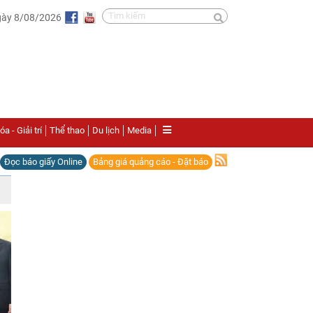
gày 8/08/2026
a - Giải trí
Thể thao
Du lịch
Media
Đọc báo giấy Online
Bảng giá quảng cáo - Đặt báo