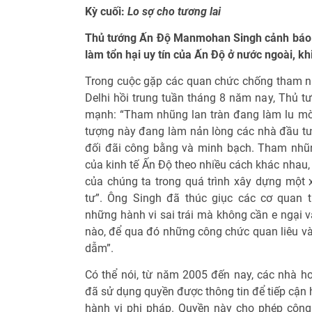
Kỳ cuối:
Lo sợ cho tương lai
Thủ tướng Ấn Độ Manmohan Singh cảnh báo 
làm tổn hại uy tín của Ấn Độ ở nước ngoài, kh
Trong cuộc gặp các quan chức chống tham n
Delhi hồi trung tuần tháng 8 năm nay, Thủ
mạnh: “Tham nhũng lan tràn đang làm lu mờ
tượng này đang làm nản lòng các nhà đầu t
đối đãi công bằng và minh bạch. Tham nhũn
của kinh tế Ấn Độ theo nhiều cách khác nhau,
của chúng ta trong quá trình xây dựng một 
tư”. Ông Singh đã thúc giục các cơ quan 
những hành vi sai trái mà không cần e ngại 
nào, để qua đó những công chức quan liêu và
dẫm”.
Có thể nói, từ năm 2005 đến nay, các nhà 
đã sử dụng quyền được thông tin để tiếp cận
hành vi phi pháp. Quyền này cho phép công