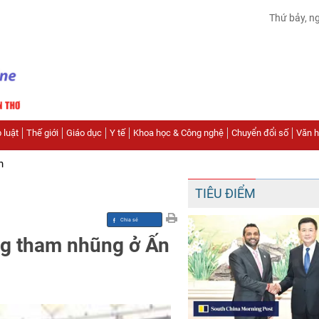
Thứ bảy, n
 luật
Thế giới
Giáo dục
Y tế
Khoa học & Công nghệ
Chuyển đổi số
Văn hó
n
TIÊU ĐIỂM
ng tham nhũng ở Ấn