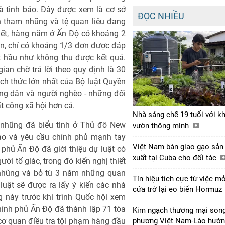
à tình báo. Đây được xem là cơ sở
ĐỌC NHIỀU
n tham nhũng và tệ quan liêu đang
biết, hàng năm ở Ấn Độ có khoảng 2
iên, chỉ có khoảng 1/3 đơn được đáp
t hầu như không thu được kết quả.
gian chờ trả lời theo quy định là 30
ách thức lớn nhất của Bộ luật Quyền
ng dân và người nghèo - những đối
t công xã hội hơn cả.
Nhà sáng chế 19 tuổi với k
 nhũng đã biểu tình ở Thủ đô New
vườn thông minh
cáo và yêu cầu chính phủ mạnh tay
Việt Nam bàn giao gạo sản
phủ Ấn Độ đã giới thiệu dự luật có
xuất tại Cuba cho đối tác
ười tố giác, trong đó kiến nghị thiết
 nhũng và bỏ tù 3 năm những quan
Tín hiệu tích cực từ việc m
luật sẽ được ra lấy ý kiến các nhà
cửa trở lại eo biển Hormuz
 này trước khi trình Quốc hội xem
hính phủ Ấn Độ đã thành lập 71 tòa
Kim ngạch thương mại son
 cơ quan điều tra tội phạm hàng đầu
phương Việt Nam-Lào hướ