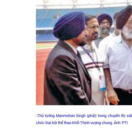
-Thủ tướng Manmohan Singh (phải) trong chuyến thị sá
chức Đại hội thể thao khối Thịnh vượng chung. Ảnh: PTI