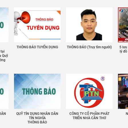
THÔNG BÁO TUYỂN DỤNG
THÔNG BÁO (Truy tìm người)
5 lưu
 tại
lý đ
a Quỹ
ường
 DÂN
QUỸ TÍN DỤNG NHÂN DÂN
CÔNG TY CỔ PHẦN PHÁT
N
TÍN NGHĨA
TRIỂN NHÀ CẦN THƠ
THÔNG BÁO