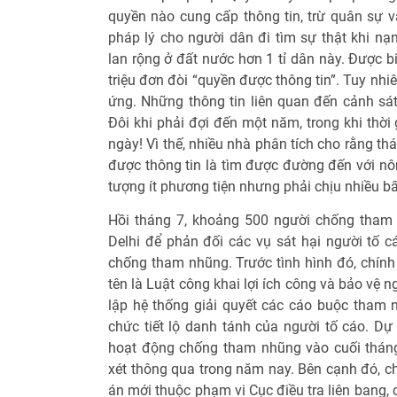
quyền nào cung cấp thông tin, trừ quân sự v
pháp lý cho người dân đi tìm sự thật khi nạ
lan rộng ở đất nước hơn 1 tỉ dân này. Được 
triệu đơn đòi “quyền được thông tin”. Tuy nh
ứng. Những thông tin liên quan đến cảnh sá
Đôi khi phải đợi đến một năm, trong khi thời 
ngày! Vì thế, nhiều nhà phân tích cho rằng th
được thông tin là tìm được đường đến với nô
tượng ít phương tiện nhưng phải chịu nhiều bấ
Hồi tháng 7, khoảng 500 người chống tham
Delhi để phản đối các vụ sát hại người tố 
chống tham nhũng. Trước tình hình đó, chính 
tên là Luật công khai lợi ích công và bảo vệ ng
lập hệ thống giải quyết các cáo buộc tham
chức tiết lộ danh tánh của người tố cáo. Dự 
hoạt động chống tham nhũng vào cuối tháng
xét thông qua trong năm nay. Bên cạnh đó, c
án mới thuộc phạm vi Cục điều tra liên bang,