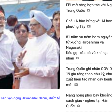
FBI mở rộng hợp tác với Ng
Trung Quốc
Châu Á hào hứng với AI hơ
phương Tây
81 năm vụ ném bom nguyê
tử xuống Hiroshima và
Nagasaki
Kêu gọi xóa bỏ vũ khí hạt
nhân
Trung Quốc ghi nhận COVID
19 gia tăng theo chu kỳ, ch
xuất hiện tác nhân gây bệnh
mới
Nắng nóng phơi bày khoản
t sân vận động Jawaharlal Nehru, điểm tổ
cách giàu - nghèo tại Hàn
Quốc