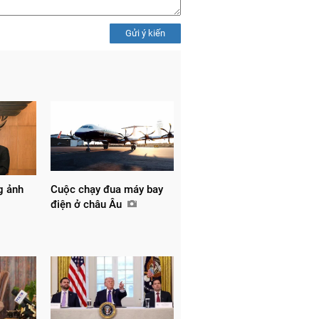
Gửi ý kiến
g ảnh
Cuộc chạy đua máy bay
điện ở châu Âu