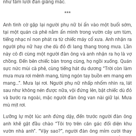
như tấm lưới đan giăng mắc.
***
Anh tình cờ gặp lại người phụ nữ bí ẩn vào một buổi sớm,
tại một quán cà phê nằm ẩn mình trong vườn cây um tùm,
tiếng nhạc nỉ non phát ra từ chiếc máy cổ xưa. Anh nhận ra
người phụ nữ hay che dù đỏ đi lang thang trong mưa. Lần
này cô đi cùng một người đàn ông và anh nhận ra họ là vợ
chồng. Ðến bên chiếc bàn trong cùng, họ ngồi xuống. Quán
sực nức mùi cà phê, cùng tiếng hát du dương “Trời còn làm
mưa mưa rơi mênh mang, từng ngón tay buồn em mang em
mang…”. Mưa lại rơi. Người phụ nữ nhấp nhổm nhìn ra, lát
sau như không nén được nữa, vội đứng lên, bật chiếc dù đỏ
và bước ra ngoài, mặc người đàn ông van nài giữ lại. Mưa
mù mịt rơi.
Lưỡng lự một lúc anh đứng dậy, đến trước người đàn ông
anh khẽ gật đầu chào “Tôi trọ trên căn gác đối diện khu
vườn nhà anh”. “Vậy sao?”, người đàn ông mỉm cười thay