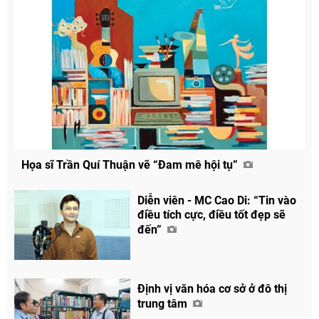
Họa sĩ Trần Quí Thuận vẽ “Đam mê hội tụ”
Diễn viên - MC Cao Di: “Tin vào
điều tích cực, điều tốt đẹp sẽ
đến”
Định vị văn hóa cơ sở ở đô thị
trung tâm