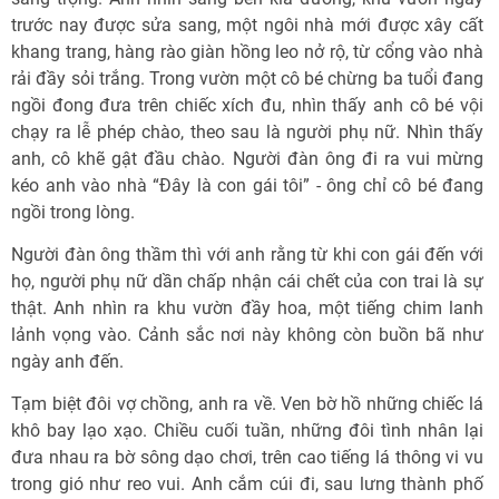
trước nay được sửa sang, một ngôi nhà mới được xây cất
khang trang, hàng rào giàn hồng leo nở rộ, từ cổng vào nhà
rải đầy sỏi trắng. Trong vườn một cô bé chừng ba tuổi đang
ngồi đong đưa trên chiếc xích đu, nhìn thấy anh cô bé vội
chạy ra lễ phép chào, theo sau là người phụ nữ. Nhìn thấy
anh, cô khẽ gật đầu chào. Người đàn ông đi ra vui mừng
kéo anh vào nhà “Ðây là con gái tôi” - ông chỉ cô bé đang
ngồi trong lòng.
Người đàn ông thầm thì với anh rằng từ khi con gái đến với
họ, người phụ nữ dần chấp nhận cái chết của con trai là sự
thật. Anh nhìn ra khu vườn đầy hoa, một tiếng chim lanh
lảnh vọng vào. Cảnh sắc nơi này không còn buồn bã như
ngày anh đến.
Tạm biệt đôi vợ chồng, anh ra về. Ven bờ hồ những chiếc lá
khô bay lạo xạo. Chiều cuối tuần, những đôi tình nhân lại
đưa nhau ra bờ sông dạo chơi, trên cao tiếng lá thông vi vu
trong gió như reo vui. Anh cắm cúi đi, sau lưng thành phố