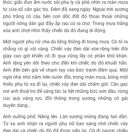
thức giấc đun ấm nước sôi pha ly cà phê, nhìn ra màn mưa
từ cửa sổ căn gác trọ. Ðêm đã sang ngày. Ngoài trời sương
phủ trắng cỏ cây, bên con dốc đất đỏ thoai thoải những
người nông dân gùi đầy ắp rau củ ra chợ. Trong mưa trắng
xóa anh chợt nhìn thấy chiếc dù đỏ đang di động.
Một người phụ nữ che dù lững thững đi trong mưa. Cô tỏ ra
chẳng có gì vội vàng. Chiếc váy đen dài xòe rộng trên đôi
giày cao gót khiến cô đi qua vũng lầy có phần khó khăn.
Anh lặng yên dõi theo cho đến khi chiếc dù đỏ khuất hẳn.
Anh đến bên giá vẽ chạm tay vào bức tranh đêm qua. Một
ngôi nhà nhỏ nằm trên sườn đồi, trong màn mưa, bóng một
thiếu phụ từ xa đi lại, chiếc váy đen dài chấm gót. Căn gác
nơi anh thuê trọ để sáng tác la liệt những bức sơn dầu: rừng
cúc quỳ vàng rực, đồi thông trong sương, những cô gái
duyên dáng…
Anh xuống phố. Nắng lên. Làn sương mỏng đang tan dần.
Từ xa anh nhận ra người phụ nữ ban sáng nhờ chiếc váy
đen dài và chiếc dù đỏ đã được gấp lại. Cô đi ngược chiều