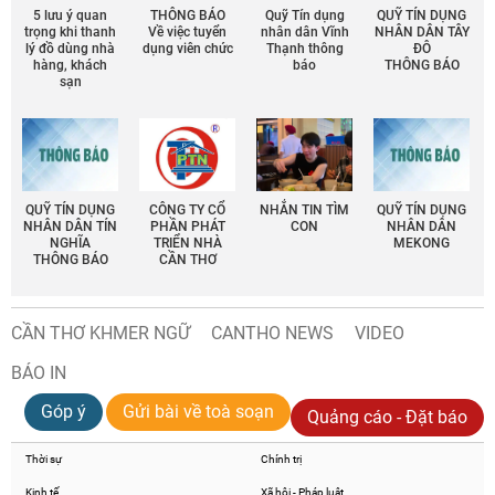
5 lưu ý quan
THÔNG BÁO
Quỹ Tín dụng
QUỸ TÍN DỤNG
trọng khi thanh
Về việc tuyển
nhân dân Vĩnh
NHÂN DÂN TÂY
lý đồ dùng nhà
dụng viên chức
Thạnh thông
ĐÔ
hàng, khách
báo
THÔNG BÁO
sạn
QUỸ TÍN DỤNG
CÔNG TY CỔ
NHẮN TIN TÌM
QUỸ TÍN DỤNG
NHÂN DÂN TÍN
PHẦN PHÁT
CON
NHÂN DÂN
NGHĨA
TRIỂN NHÀ
MEKONG
THÔNG BÁO
CẦN THƠ
CẦN THƠ KHMER NGỮ
CANTHO NEWS
VIDEO
BÁO IN
Góp ý
Gửi bài về toà soạn
Quảng cáo - Đặt báo
Thời sự
Chính trị
Kinh tế
Xã hội - Pháp luật