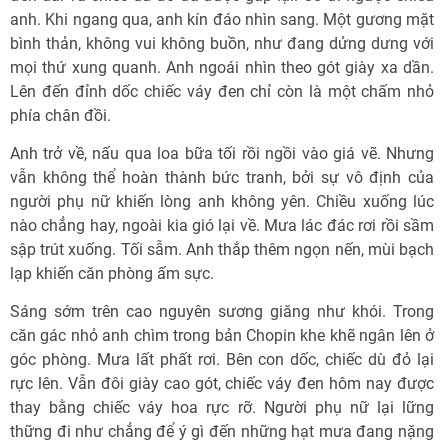
anh. Khi ngang qua, anh kín đáo nhìn sang. Một gương mặt
bình thản, không vui không buồn, như đang dửng dưng với
mọi thứ xung quanh. Anh ngoái nhìn theo gót giày xa dần.
Lên đến đỉnh dốc chiếc váy đen chỉ còn là một chấm nhỏ
phía chân đồi.
Anh trở về, nấu qua loa bữa tối rồi ngồi vào giá vẽ. Nhưng
vẫn không thể hoàn thành bức tranh, bởi sự vô định của
người phụ nữ khiến lòng anh không yên. Chiều xuống lúc
nào chẳng hay, ngoài kia gió lại về. Mưa lác đác rơi rồi sầm
sập trút xuống. Tối sẫm. Anh thắp thêm ngọn nến, mùi bạch
lạp khiến căn phòng ấm sực.
Sáng sớm trên cao nguyên sương giăng như khói. Trong
căn gác nhỏ anh chìm trong bản Chopin khe khẽ ngân lên ở
góc phòng. Mưa lất phất rơi. Bên con dốc, chiếc dù đỏ lại
rực lên. Vẫn đôi giày cao gót, chiếc váy đen hôm nay được
thay bằng chiếc váy hoa rực rỡ. Người phụ nữ lại lững
thững đi như chẳng để ý gì đến những hạt mưa đang nặng