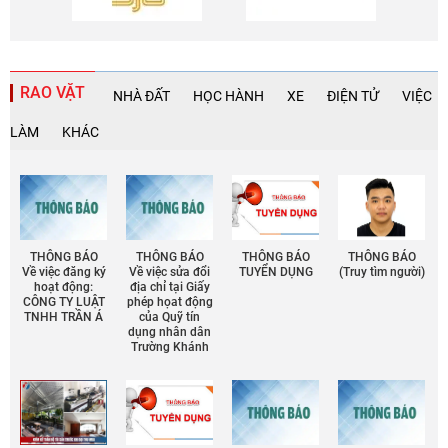
RAO VẶT
NHÀ ĐẤT
HỌC HÀNH
XE
ĐIỆN TỬ
VIỆC
LÀM
KHÁC
THÔNG BÁO
THÔNG BÁO
THÔNG BÁO
THÔNG BÁO
Về việc đăng ký
Về việc sửa đổi
TUYỂN DỤNG
(Truy tìm người)
hoạt động:
địa chỉ tại Giấy
CÔNG TY LUẬT
phép họat động
TNHH TRẦN Á
của Quỹ tín
dụng nhân dân
Trường Khánh