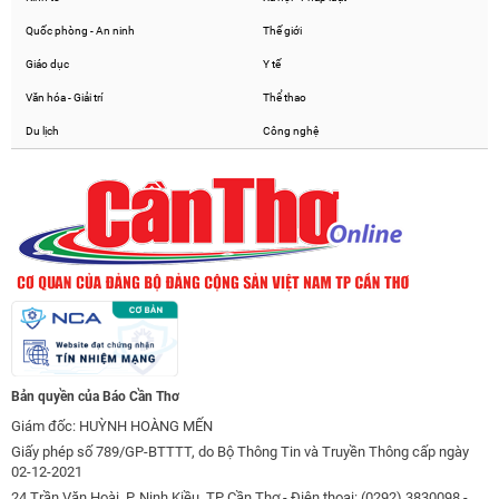
Quốc phòng - An ninh
Thế giới
Giáo dục
Y tế
Văn hóa - Giải trí
Thể thao
Du lịch
Công nghệ
Bản quyền của Báo Cần Thơ
Giám đốc: HUỲNH HOÀNG MẾN
Giấy phép số 789/GP-BTTTT, do Bộ Thông Tin và Truyền Thông cấp ngày
02-12-2021
24 Trần Văn Hoài, P. Ninh Kiều, TP Cần Thơ - Điện thoại: (0292) 3830098 -