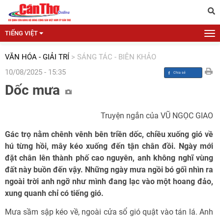
TIẾNG VIỆT
VĂN HÓA - GIẢI TRÍ
>
SÁNG TÁC - BIÊN KHẢO
10/08/2025 - 15:35
Dốc mưa
Truyện ngắn của VŨ NGỌC GIAO
Gác trọ nằm chênh vênh bên triền dốc, chiều xuống gió về
hú từng hồi, mây kéo xuống đến tận chân đồi. Ngày mới
đặt chân lên thành phố cao nguyên, anh không nghĩ vùng
đất này buồn đến vậy. Những ngày mưa ngồi bó gối nhìn ra
ngoài trời anh ngỡ như mình đang lạc vào một hoang đảo,
xung quanh chỉ có tiếng gió.
Mưa sầm sập kéo về, ngoài cửa sổ gió quật vào tán lá. Anh