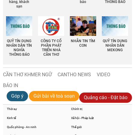
hàng, khách
báo
THÔNG BÁO
sạn
QUỸ TÍN DỤNG
CÔNG TY CỔ
NHẮN TIN TÌM
QUỸ TÍN DỤNG
NHÂN DÂN TÍN
PHẦN PHÁT
CON
NHÂN DÂN
NGHĨA
TRIỂN NHÀ
MEKONG
THÔNG BÁO
CẦN THƠ
CẦN THƠ KHMER NGỮ
CANTHO NEWS
VIDEO
BÁO IN
Góp ý
Gửi bài về toà soạn
Quảng cáo - Đặt báo
Thời sự
Chính trị
Kinh tế
Xã hội - Pháp luật
Quốc phòng - An ninh
Thế giới