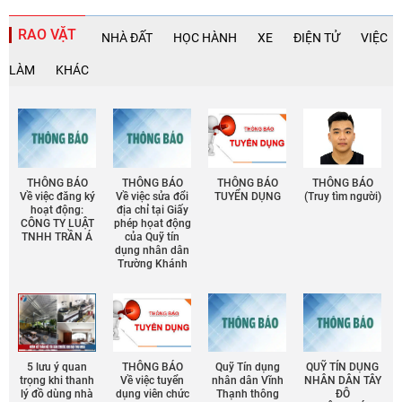
RAO VẶT
NHÀ ĐẤT
HỌC HÀNH
XE
ĐIỆN TỬ
VIỆC
LÀM
KHÁC
THÔNG BÁO
THÔNG BÁO
THÔNG BÁO
THÔNG BÁO
Về việc đăng ký
Về việc sửa đổi
TUYỂN DỤNG
(Truy tìm người)
hoạt động:
địa chỉ tại Giấy
CÔNG TY LUẬT
phép họat động
TNHH TRẦN Á
của Quỹ tín
dụng nhân dân
Trường Khánh
5 lưu ý quan
THÔNG BÁO
Quỹ Tín dụng
QUỸ TÍN DỤNG
trọng khi thanh
Về việc tuyển
nhân dân Vĩnh
NHÂN DÂN TÂY
lý đồ dùng nhà
dụng viên chức
Thạnh thông
ĐÔ