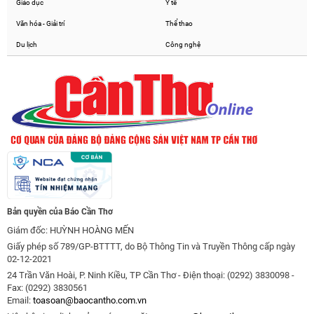
Giáo dục
Y tế
Văn hóa - Giải trí
Thể thao
Du lịch
Công nghệ
Bản quyền của Báo Cần Thơ
Giám đốc: HUỲNH HOÀNG MẾN
Giấy phép số 789/GP-BTTTT, do Bộ Thông Tin và Truyền Thông cấp ngày
02-12-2021
24 Trần Văn Hoài, P. Ninh Kiều, TP Cần Thơ - Điện thoại: (0292) 3830098 -
Fax: (0292) 3830561
Email:
toasoan@baocantho.com.vn