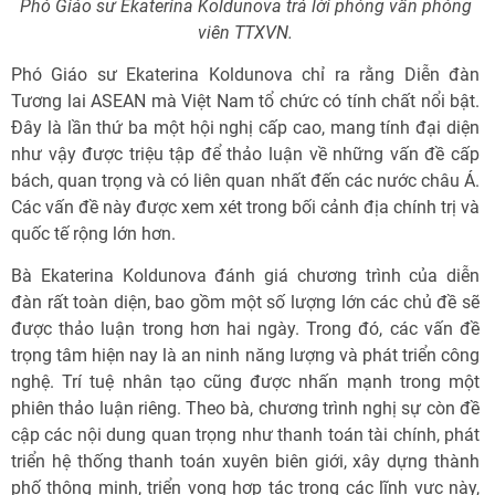
Phó Giáo sư Ekaterina Koldunova trả lời phỏng vấn phóng
viên TTXVN.
Phó Giáo sư Ekaterina Koldunova chỉ ra rằng Diễn đàn
Tương lai ASEAN mà Việt Nam tổ chức có tính chất nổi bật.
Đây là lần thứ ba một hội nghị cấp cao, mang tính đại diện
như vậy được triệu tập để thảo luận về những vấn đề cấp
bách, quan trọng và có liên quan nhất đến các nước châu Á.
Các vấn đề này được xem xét trong bối cảnh địa chính trị và
quốc tế rộng lớn hơn.
Bà Ekaterina Koldunova đánh giá chương trình của diễn
đàn rất toàn diện, bao gồm một số lượng lớn các chủ đề sẽ
được thảo luận trong hơn hai ngày. Trong đó, các vấn đề
trọng tâm hiện nay là an ninh năng lượng và phát triển công
nghệ. Trí tuệ nhân tạo cũng được nhấn mạnh trong một
phiên thảo luận riêng. Theo bà, chương trình nghị sự còn đề
cập các nội dung quan trọng như thanh toán tài chính, phát
triển hệ thống thanh toán xuyên biên giới, xây dựng thành
phố thông minh, triển vọng hợp tác trong các lĩnh vực này,