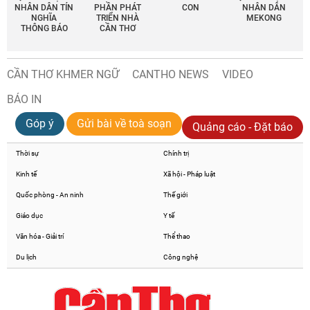
NHÂN DÂN TÍN
PHẦN PHÁT
CON
NHÂN DÂN
NGHĨA
TRIỂN NHÀ
MEKONG
THÔNG BÁO
CẦN THƠ
CẦN THƠ KHMER NGỮ
CANTHO NEWS
VIDEO
BÁO IN
Góp ý
Gửi bài về toà soạn
Quảng cáo - Đặt báo
Thời sự
Chính trị
Kinh tế
Xã hội - Pháp luật
Quốc phòng - An ninh
Thế giới
Giáo dục
Y tế
Văn hóa - Giải trí
Thể thao
Du lịch
Công nghệ