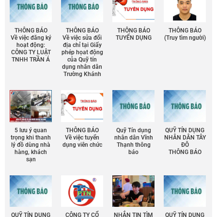
THÔNG BÁO
THÔNG BÁO
THÔNG BÁO
THÔNG BÁO
Về việc đăng ký
Về việc sửa đổi
TUYỂN DỤNG
(Truy tìm người)
hoạt động:
địa chỉ tại Giấy
CÔNG TY LUẬT
phép họat động
TNHH TRẦN Á
của Quỹ tín
dụng nhân dân
Trường Khánh
5 lưu ý quan
THÔNG BÁO
Quỹ Tín dụng
QUỸ TÍN DỤNG
trọng khi thanh
Về việc tuyển
nhân dân Vĩnh
NHÂN DÂN TÂY
lý đồ dùng nhà
dụng viên chức
Thạnh thông
ĐÔ
hàng, khách
báo
THÔNG BÁO
sạn
QUỸ TÍN DỤNG
CÔNG TY CỔ
NHẮN TIN TÌM
QUỸ TÍN DỤNG