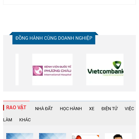
ĐỒNG HÀNH CÙNG DOANH NGHIỆP
RAO VẶT
NHÀ ĐẤT
HỌC HÀNH
XE
ĐIỆN TỬ
VIỆC
LÀM
KHÁC