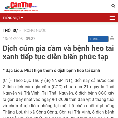
TIẾNG VIỆT
THỜI SỰ
>
TRONG NƯỚC
13/01/2008 - 09:37
Dịch cúm gia cầm và bệnh heo tai
xanh tiếp tục diễn biến phức tạp
* Bạc Liêu: Phát hiện thêm ổ dịch bệnh heo tai xanh
(CT)- Theo Cục Thú y (Bộ NN&PTNT), đến nay cả nước còn
2 tỉnh dịch cúm gia cầm (CGC) chưa qua 21 ngày là Thái
Nguyên và Trà Vinh. Tại Thái Nguyên, ổ dịch bệnh CGC xảy
ra gần đây nhất vào ngày 9-1-2008 trên đàn vịt 3 tháng tuổi
và chưa được tiêm phòng tại một hộ chăn nuôi ở phường
Thắng Lợi, thị xã Sông Công. Còn tại Trà Vinh, ổ dịch bệnh