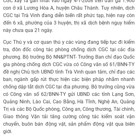
CGC xảy ra gần nhất vào ngày 4-1-2008 trên đàn gà 1.900
con ở xã Lương Hòa A, huyện Châu Thành. Tuy nhiên, dịch
CGC tại Trà Vinh đang diễn biến rất phức tạp, hiện nay còn
đến 6 xã, phường của 3 huyện, thị xã dịch bệnh nguy hiểm
này chưa qua 21 ngày.
Cục Thú y và cơ quan thú y các vùng đang tiếp tục đi kiểm
tra, đôn đốc công tác phòng chống dịch CGC tại các địa
phương. Bộ trưởng Bộ NN&PTNT- Trưởng Ban chỉ đạo Quốc
gia phòng chống dịch CGC vừa có Công văn số 61/BNN-TY
đề nghị Chủ tịch UBND tỉnh Trà Vinh quan tâm, chỉ đạo các
ban, ngành gấp rút thực hiện các biện pháp nhằm nhanh
chống dập tắt dịch CGC tại địa phương. Bộ trưởng cũng vừa
có Công văn số 62/BNN-TY gửi UBND các tỉnh Lạng Sơn,
Quảng Ninh, Lào Cai, Cao Bằng, Hà Tĩnh, Nghệ An, Quảng
Trị và các Bộ Quốc phòng, Công an, Công thương, Tài chính,
Giao thông Vận tải tăng cường công tác kiểm soát vận
chuyển, buôn bán động vật, sản phẩm động vật qua biên
giới.