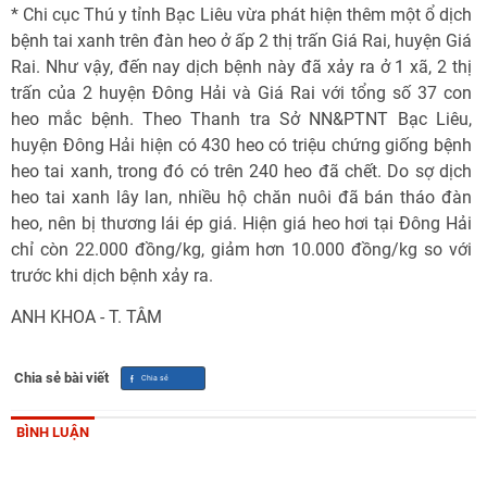
* Chi cục Thú y tỉnh Bạc Liêu vừa phát hiện thêm một ổ dịch
bệnh tai xanh trên đàn heo ở ấp 2 thị trấn Giá Rai, huyện Giá
Rai. Như vậy, đến nay dịch bệnh này đã xảy ra ở 1 xã, 2 thị
trấn của 2 huyện Đông Hải và Giá Rai với tổng số 37 con
heo mắc bệnh. Theo Thanh tra Sở NN&PTNT Bạc Liêu,
huyện Đông Hải hiện có 430 heo có triệu chứng giống bệnh
heo tai xanh, trong đó có trên 240 heo đã chết. Do sợ dịch
heo tai xanh lây lan, nhiều hộ chăn nuôi đã bán tháo đàn
heo, nên bị thương lái ép giá. Hiện giá heo hơi tại Đông Hải
chỉ còn 22.000 đồng/kg, giảm hơn 10.000 đồng/kg so với
trước khi dịch bệnh xảy ra.
ANH KHOA - T. TÂM
Chia sẻ bài viết
BÌNH LUẬN