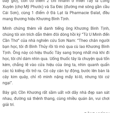
bây giờ), còn có thêm 2 chi nhánh ở miền Tây là Long
Xuyên (chợ Mỹ Phước) và Sa Đéc (đường mé sông gần cầu
Cái Sơn), cùng 1 điểm ở Đà Lạt là Pharmacie Đalat, đều
mang thương hiệu Khương Bình Tịnh.
Minh chứng thêm về danh tiếng ông Khương Bình Tịnh,
chúng tôi xin trích dẫn thêm đôi dòng hồi ký “Từ U Minh đến
Cần Thơ” của nhà nghiên cứu Sơn Nam: “Theo chân người
bạn học, tôi đi Bình Thủy rồi tò mò qua cù lao Khương Bình
Tịnh. Ông này có hiệu thuốc Tây sang trọng nhất mà khi đi
học, tôi chỉ dám nhìn qua. Uống thuốc tây là chuyện quá tốn
kém, chẳng lẽ vào cửa hiệu của ông ta, nhìn quanh quẩn
các tủ kiếng rồi trở ra. Có cây cân tự động, bước lên bàn là
cây kim quây, chỉ rõ mình nặng mấy kí-lô, nhưng tôi cứ
ngại”.
Bây giờ, Cồn Khương rất sầm uất với dãy nhà đẹp san sát
nhau, đường sá thênh thang, cùng nhiều quán ăn, vui chơi
giải trí.