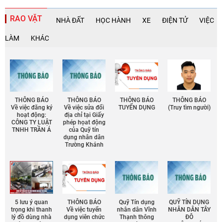
RAO VẶT
NHÀ ĐẤT
HỌC HÀNH
XE
ĐIỆN TỬ
VIỆC
LÀM
KHÁC
THÔNG BÁO
THÔNG BÁO
THÔNG BÁO
THÔNG BÁO
Về việc đăng ký
Về việc sửa đổi
TUYỂN DỤNG
(Truy tìm người)
hoạt động:
địa chỉ tại Giấy
CÔNG TY LUẬT
phép họat động
TNHH TRẦN Á
của Quỹ tín
dụng nhân dân
Trường Khánh
5 lưu ý quan
THÔNG BÁO
Quỹ Tín dụng
QUỸ TÍN DỤNG
trọng khi thanh
Về việc tuyển
nhân dân Vĩnh
NHÂN DÂN TÂY
lý đồ dùng nhà
dụng viên chức
Thạnh thông
ĐÔ