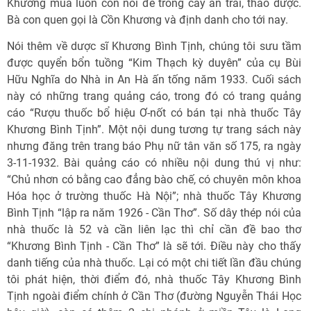
Khương mua luôn cồn nổi để trồng cây ăn trái, thảo dược.
Bà con quen gọi là Cồn Khương và định danh cho tới nay.
Nói thêm về dược sĩ Khương Bình Tịnh, chúng tôi sưu tầm
được quyển bổn tuồng “Kim Thạch kỳ duyên” của cụ Bùi
Hữu Nghĩa do Nhà in An Hà ấn tống năm 1933. Cuối sách
này có những trang quảng cáo, trong đó có trang quảng
cáo “Rượu thuốc bổ hiệu Ơ-nốt có bán tại nhà thuốc Tây
Khương Bình Tịnh”. Một nội dung tương tự trang sách này
nhưng đăng trên trang báo Phụ nữ tân văn số 175, ra ngày
3-11-1932. Bài quảng cáo có nhiều nội dung thú vị như:
“Chủ nhơn có bằng cao đẳng bào chế, có chuyên môn khoa
Hóa học ở trường thuốc Hà Nội”; nhà thuốc Tây Khương
Bình Tịnh “lập ra năm 1926 - Cần Thơ”. Số dây thép nói của
nhà thuốc là 52 và cần liên lạc thì chỉ cần đề bao thơ
“Khương Bình Tịnh - Cần Thơ” là sẽ tới. Điều này cho thấy
danh tiếng của nhà thuốc. Lại có một chi tiết lần đầu chúng
tôi phát hiện, thời điểm đó, nhà thuốc Tây Khương Bình
Tịnh ngoài điểm chính ở Cần Thơ (đường Nguyễn Thái Học