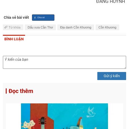
ĐĂNG HUỲNH
Chia sẻ bài viết
Từ khóa
Dấu xưa Cần Thơ
Địa danh Cồn Khương
Cồn Khương
BÌNH LUẬN
Gửi ý kiến
Đọc thêm