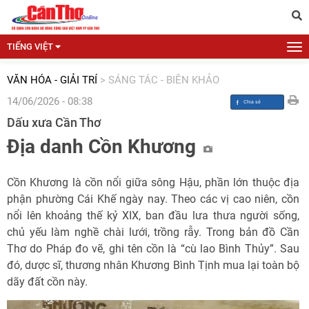
TIẾNG VIỆT
VĂN HÓA - GIẢI TRÍ
>
SÁNG TÁC - BIÊN KHẢO
14/06/2026 - 08:38
Dấu xưa Cần Thơ
Địa danh Cồn Khương
Cồn Khương là cồn nổi giữa sông Hậu, phần lớn thuộc địa
phận phường Cái Khế ngày nay. Theo các vị cao niên, cồn
nổi lên khoảng thế kỷ XIX, ban đầu lưa thưa người sống,
chủ yếu làm nghề chài lưới, trồng rẫy. Trong bản đồ Cần
Thơ do Pháp đo vẽ, ghi tên cồn là “cù lao Bình Thủy”. Sau
đó, dược sĩ, thương nhân Khương Bình Tịnh mua lại toàn bộ
dãy đất cồn này.