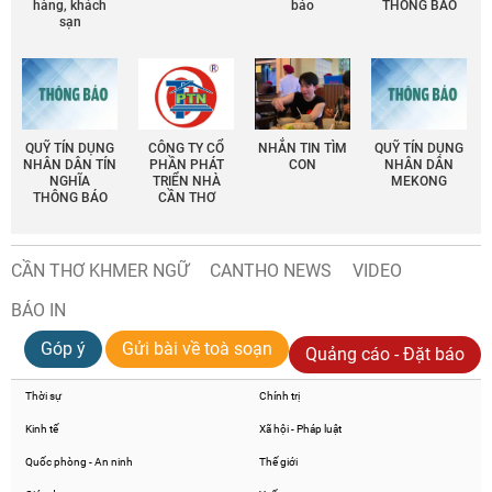
hàng, khách
báo
THÔNG BÁO
sạn
QUỸ TÍN DỤNG
CÔNG TY CỔ
NHẮN TIN TÌM
QUỸ TÍN DỤNG
NHÂN DÂN TÍN
PHẦN PHÁT
CON
NHÂN DÂN
NGHĨA
TRIỂN NHÀ
MEKONG
THÔNG BÁO
CẦN THƠ
CẦN THƠ KHMER NGỮ
CANTHO NEWS
VIDEO
BÁO IN
Góp ý
Gửi bài về toà soạn
Quảng cáo - Đặt báo
Thời sự
Chính trị
Kinh tế
Xã hội - Pháp luật
Quốc phòng - An ninh
Thế giới