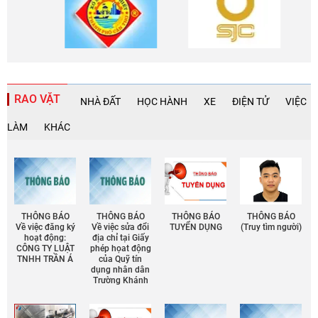
RAO VẶT
NHÀ ĐẤT
HỌC HÀNH
XE
ĐIỆN TỬ
VIỆC
LÀM
KHÁC
THÔNG BÁO
THÔNG BÁO
THÔNG BÁO
THÔNG BÁO
Về việc đăng ký
Về việc sửa đổi
TUYỂN DỤNG
(Truy tìm người)
hoạt động:
địa chỉ tại Giấy
CÔNG TY LUẬT
phép họat động
TNHH TRẦN Á
của Quỹ tín
dụng nhân dân
Trường Khánh