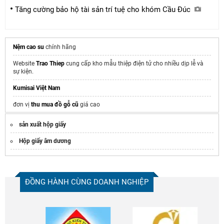
Tăng cường bảo hộ tài sản trí tuệ cho khóm Cầu Đúc
Nệm cao su
chính hãng
Website
Trao Thiep
cung cấp kho mẫu thiệp điện tử cho nhiều dịp lễ và
sự kiện.
Kumisai Việt Nam
đơn vị
thu mua đồ gỗ cũ
giá cao
In hộp giấy tphcm
sản xuất hộp giấy
Địa chỉ cung cấp
giấy pelure
giá rẻ tại TPHCM
Hộp giấy âm dương
web
thiet ke menu quan cafe
Công ty
in hộp giấy theo yêu cầu
chất lượng
ĐỒNG HÀNH CÙNG DOANH NGHIỆP
sữa tắm dưỡng ẩm