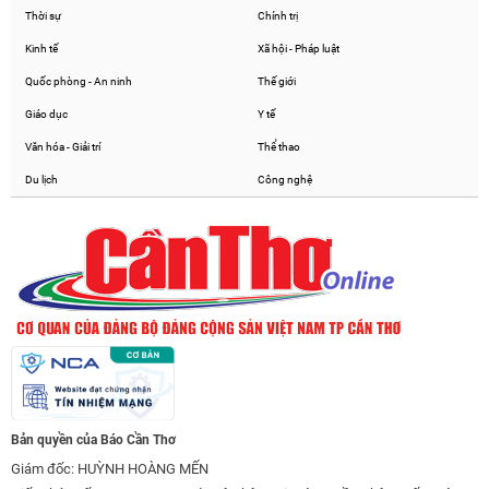
Thời sự
Chính trị
Kinh tế
Xã hội - Pháp luật
Quốc phòng - An ninh
Thế giới
Giáo dục
Y tế
Văn hóa - Giải trí
Thể thao
Du lịch
Công nghệ
Bản quyền của Báo Cần Thơ
Giám đốc: HUỲNH HOÀNG MẾN