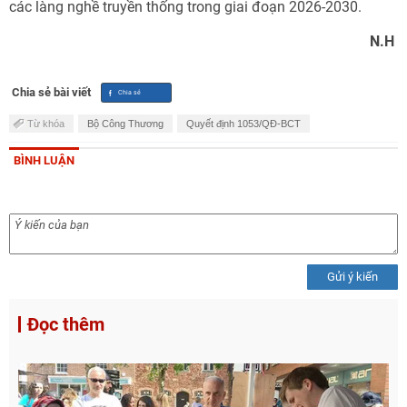
các làng nghề truyền thống trong giai đoạn 2026-2030.
N.H
Chia sẻ bài viết
Từ khóa
Bộ Công Thương
Quyết định 1053/QĐ-BCT
BÌNH LUẬN
Gửi ý kiến
Đọc thêm