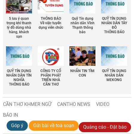
5 lưu ý quan
THÔNG BÁO
Quỹ Tín dụng
QUỸ TÍN DỤNG
trọng khi thanh
Về việc tuyển
nhân dân Vĩnh
NHÂN DÂN TÂY
lý đồ dùng nhà
dụng viên chức
Thạnh thông
ĐÔ
hàng, khách
báo
THÔNG BÁO
sạn
QUỸ TÍN DỤNG
CÔNG TY CỔ
NHẮN TIN TÌM
QUỸ TÍN DỤNG
NHÂN DÂN TÍN
PHẦN PHÁT
CON
NHÂN DÂN
NGHĨA
TRIỂN NHÀ
MEKONG
THÔNG BÁO
CẦN THƠ
CẦN THƠ KHMER NGỮ
CANTHO NEWS
VIDEO
BÁO IN
Góp ý
Gửi bài về toà soạn
Quảng cáo - Đặt báo