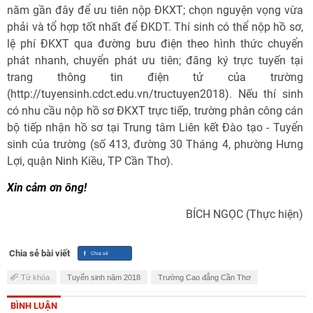
năm gần đây để ưu tiên nộp ĐKXT; chọn nguyện vọng vừa
phải và tổ hợp tốt nhất để ĐKDT. Thí sinh có thể nộp hồ sơ,
lệ phí ĐKXT qua đường bưu điện theo hình thức chuyển
phát nhanh, chuyển phát ưu tiên; đăng ký trực tuyến tại
trang thông tin điện tử của trường
(http://tuyensinh.cdct.edu.vn/tructuyen2018). Nếu thí sinh
có nhu cầu nộp hồ sơ ĐKXT trực tiếp, trường phân công cán
bộ tiếp nhận hồ sơ tại Trung tâm Liên kết Đào tạo - Tuyển
sinh của trường (số 413, đường 30 Tháng 4, phường Hưng
Lợi, quận Ninh Kiều, TP Cần Thơ).
Xin cảm ơn ông!
BÍCH NGỌC (Thực hiện)
Chia sẻ bài viết
Từ khóa
Tuyển sinh năm 2018
Trường Cao đẳng Cần Thơ
BÌNH LUẬN