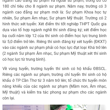
ngành cao đẳng sư phạm và ngoài sư phạm, trong đó có
180 chỉ tiêu cho 8 ngành sư phạm. Năm nay, trường có 3
ngành cao đẳng sư phạm mới là: Sư phạm Khoa học tự
nhiên, Sư phạm Âm nhạc, Sư phạm Mỹ thuật. Trường có 2
hình thức xét tuyển: Xét điểm thi tốt nghiệp THPT Quốc gia
dựa vào tổ hợp ngành nghề thí sinh đăng ký; xét điểm học
bạ cuối năm lớp 12 của thí sinh có điểm học lực trung bình
từ 5,0 điểm trở lên. Riêng thí sinh đăng ký xét tuyển (ĐKXT)
vào các ngành sư phạm phải có học lực đạt loại Khá trở lên
(2 ngành Sư phạm Âm nhạc, Sư phạm Mỹ thuật xét thí sinh
có học lực từ trung bình).
Về vùng tuyển, trường tuyển thí sinh có hộ khẩu ĐBSCL.
Riêng các ngành sư phạm, trường chỉ tuyển thí sinh có hộ
khẩu ở TP Cần Thơ từ 3 năm trở lên; tổ chức thi tuyển môn
năng khiếu của các ngành sư phạm (Mầm non, Âm nhạc,
Mỹ thuật) và kiểm tra tác phong sư phạm cho các ngành
còn lại.