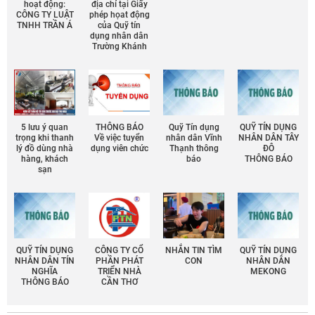
hoạt động:
địa chỉ tại Giấy
CÔNG TY LUẬT
phép họat động
TNHH TRẦN Á
của Quỹ tín
dụng nhân dân
Trường Khánh
5 lưu ý quan
THÔNG BÁO
Quỹ Tín dụng
QUỸ TÍN DỤNG
trọng khi thanh
Về việc tuyển
nhân dân Vĩnh
NHÂN DÂN TÂY
lý đồ dùng nhà
dụng viên chức
Thạnh thông
ĐÔ
hàng, khách
báo
THÔNG BÁO
sạn
QUỸ TÍN DỤNG
CÔNG TY CỔ
NHẮN TIN TÌM
QUỸ TÍN DỤNG
NHÂN DÂN TÍN
PHẦN PHÁT
CON
NHÂN DÂN
NGHĨA
TRIỂN NHÀ
MEKONG
THÔNG BÁO
CẦN THƠ