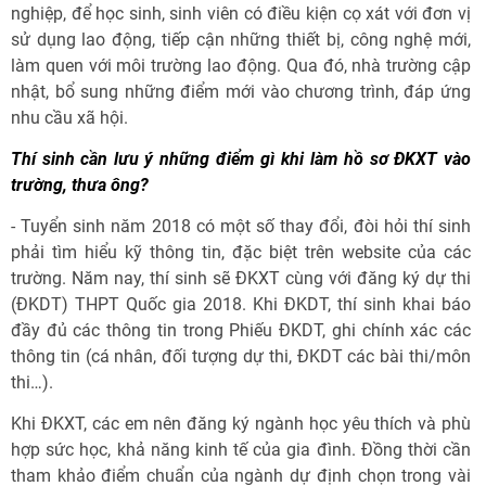
nghiệp, để học sinh, sinh viên có điều kiện cọ xát với đơn vị
sử dụng lao động, tiếp cận những thiết bị, công nghệ mới,
làm quen với môi trường lao động. Qua đó, nhà trường cập
nhật, bổ sung những điểm mới vào chương trình, đáp ứng
nhu cầu xã hội.
Thí sinh cần lưu ý những điểm gì khi làm hồ sơ ĐKXT vào
trường, thưa ông?
- Tuyển sinh năm 2018 có một số thay đổi, đòi hỏi thí sinh
phải tìm hiểu kỹ thông tin, đặc biệt trên website của các
trường. Năm nay, thí sinh sẽ ĐKXT cùng với đăng ký dự thi
(ĐKDT) THPT Quốc gia 2018. Khi ĐKDT, thí sinh khai báo
đầy đủ các thông tin trong Phiếu ĐKDT, ghi chính xác các
thông tin (cá nhân, đối tượng dự thi, ĐKDT các bài thi/môn
thi…).
Khi ĐKXT, các em nên đăng ký ngành học yêu thích và phù
hợp sức học, khả năng kinh tế của gia đình. Đồng thời cần
tham khảo điểm chuẩn của ngành dự định chọn trong vài