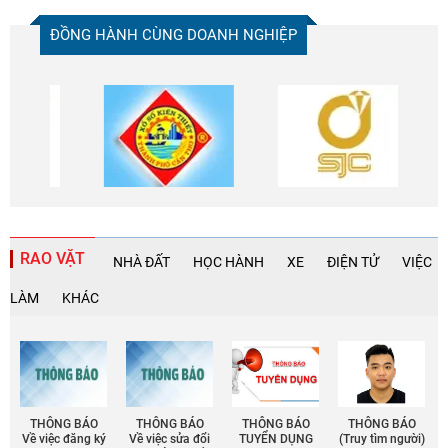
ĐỒNG HÀNH CÙNG DOANH NGHIỆP
RAO VẶT
NHÀ ĐẤT
HỌC HÀNH
XE
ĐIỆN TỬ
VIỆC
LÀM
KHÁC
THÔNG BÁO
THÔNG BÁO
THÔNG BÁO
THÔNG BÁO
Về việc đăng ký
Về việc sửa đổi
TUYỂN DỤNG
(Truy tìm người)