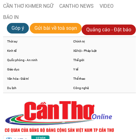
CẦN THƠ KHMER NGỮ
CANTHO NEWS
VIDEO
BÁO IN
Góp ý
Gửi bài về toà soạn
Quảng cáo - Đặt báo
Thời sự
Chính trị
Kinh tế
Xã hội - Pháp luật
Quốc phòng - An ninh
Thế giới
Giáo dục
Y tế
Văn hóa - Giải trí
Thể thao
Du lịch
Công nghệ