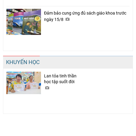
Đảm bảo cung ứng đủ sách giáo khoa trước
ngày 15/8
KHUYẾN HỌC
Lan tỏa tinh thần
học tập suốt đời