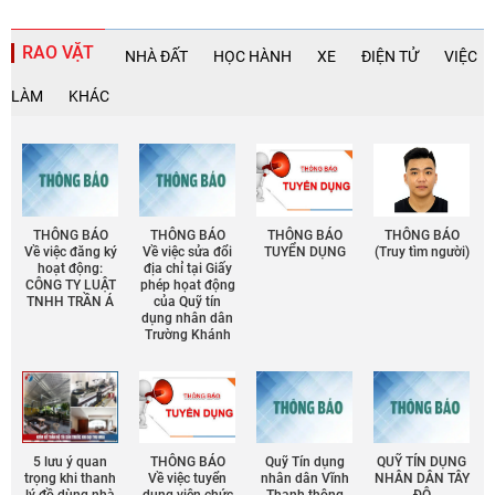
RAO VẶT
NHÀ ĐẤT
HỌC HÀNH
XE
ĐIỆN TỬ
VIỆC
LÀM
KHÁC
THÔNG BÁO
THÔNG BÁO
THÔNG BÁO
THÔNG BÁO
Về việc đăng ký
Về việc sửa đổi
TUYỂN DỤNG
(Truy tìm người)
hoạt động:
địa chỉ tại Giấy
CÔNG TY LUẬT
phép họat động
TNHH TRẦN Á
của Quỹ tín
dụng nhân dân
Trường Khánh
5 lưu ý quan
THÔNG BÁO
Quỹ Tín dụng
QUỸ TÍN DỤNG
trọng khi thanh
Về việc tuyển
nhân dân Vĩnh
NHÂN DÂN TÂY
lý đồ dùng nhà
dụng viên chức
Thạnh thông
ĐÔ