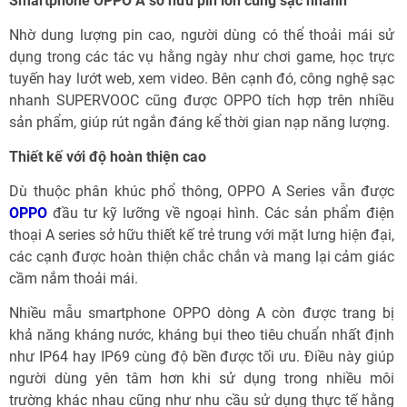
Smartphone OPPO A sở hữu pin lớn cùng sạc nhanh
Nhờ dung lượng pin cao, người dùng có thể thoải mái sử
dụng trong các tác vụ hằng ngày như chơi game, học trực
tuyến hay lướt web, xem video. Bên cạnh đó, công nghệ sạc
nhanh SUPERVOOC cũng được OPPO tích hợp trên nhiều
sản phẩm, giúp rút ngắn đáng kể thời gian nạp năng lượng.
Thiết kế với độ hoàn thiện cao
Dù thuộc phân khúc phổ thông, OPPO A Series vẫn được
OPPO
đầu tư kỹ lưỡng về ngoại hình. Các sản phẩm điện
thoại A series sở hữu thiết kế trẻ trung với mặt lưng hiện đại,
các cạnh được hoàn thiện chắc chắn và mang lại cảm giác
cầm nắm thoải mái.
Nhiều mẫu smartphone OPPO dòng A còn được trang bị
khả năng kháng nước, kháng bụi theo tiêu chuẩn nhất định
như IP64 hay IP69 cùng độ bền được tối ưu. Điều này giúp
người dùng yên tâm hơn khi sử dụng trong nhiều môi
trường khác nhau cũng như nhu cầu sử dụng thực tế hằng