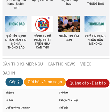
hàng, khách
báo
THÔNG BÁO
sạn
QUỸ TÍN DỤNG
CÔNG TY CỔ
NHẮN TIN TÌM
QUỸ TÍN DỤNG
NHÂN DÂN TÍN
PHẦN PHÁT
CON
NHÂN DÂN
NGHĨA
TRIỂN NHÀ
MEKONG
THÔNG BÁO
CẦN THƠ
CẦN THƠ KHMER NGỮ
CANTHO NEWS
VIDEO
BÁO IN
Góp ý
Gửi bài về toà soạn
Quảng cáo - Đặt báo
Thời sự
Chính trị
Kinh tế
Xã hội - Pháp luật
Quốc phòng - An ninh
Thế giới