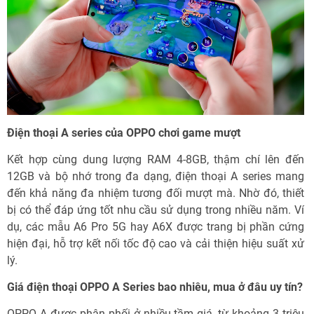
Điện thoại A series của OPPO chơi game mượt
Kết hợp cùng dung lượng RAM 4-8GB, thậm chí lên đến
12GB và bộ nhớ trong đa dạng, điện thoại A series mang
đến khả năng đa nhiệm tương đối mượt mà. Nhờ đó, thiết
bị có thể đáp ứng tốt nhu cầu sử dụng trong nhiều năm. Ví
dụ, các mẫu A6 Pro 5G hay A6X được trang bị phần cứng
hiện đại, hỗ trợ kết nối tốc độ cao và cải thiện hiệu suất xử
lý.
Giá điện thoại OPPO A Series bao nhiêu, mua ở đâu uy tín?
OPPO A được phân phối ở nhiều tầm giá, từ khoảng 3 triệu